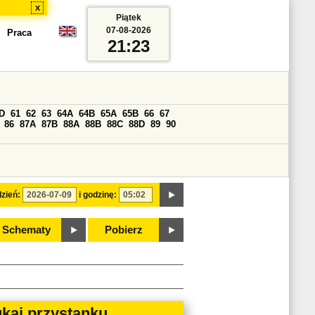
x
Piątek
07-08-2026
Praca
21:23
D
61
62
63
64A
64B
65A
65B
66
67
86
87A
87B
88A
88B
88C
88D
89
90
zień:
i godzinę:
Schematy
Pobierz
kaj przystanku