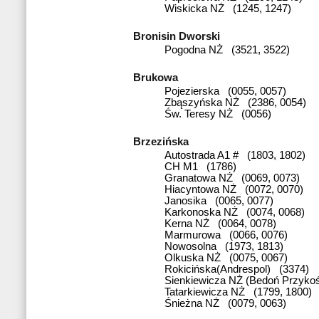
Wiskicka NŻ (1245, 1247)
Bronisin Dworski
Pogodna NŻ (3521, 3522)
Brukowa
Pojezierska (0055, 0057)
Zbąszyńska NŻ (2386, 0054)
Św. Teresy NŻ (0056)
Brzezińska
Autostrada A1 # (1803, 1802)
CH M1 (1786)
Granatowa NŻ (0069, 0073)
Hiacyntowa NŻ (0072, 0070)
Janosika (0065, 0077)
Karkonoska NŻ (0074, 0068)
Kerna NŻ (0064, 0078)
Marmurowa (0066, 0076)
Nowosolna (1973, 1813)
Olkuska NŻ (0075, 0067)
Rokicińska(Andrespol) (3374)
Sienkiewicza NŻ (Bedoń Przykoś
Tatarkiewicza NŻ (1799, 1800)
Śnieżna NŻ (0079, 0063)