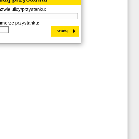
azwie ulicy/przystanku:
umerze przystanku: