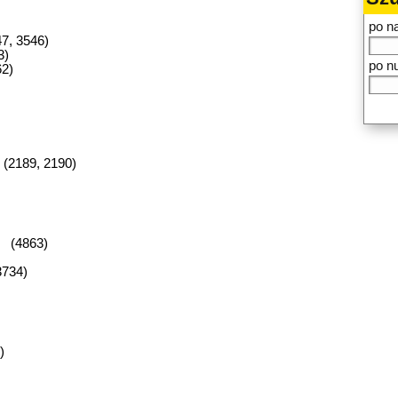
po n
7, 3546)
3)
po n
62)
(2189, 2190)
) (4863)
3734)
)