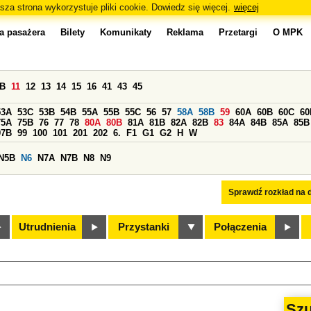
sza strona wykorzystuje pliki cookie. Dowiedz się więcej.
więcej
a pasażera
Bilety
Komunikaty
Reklama
Przetargi
O MPK
0B
11
12
13
14
15
16
41
43
45
53A
53C
53B
54B
55A
55B
55C
56
57
58A
58B
59
60A
60B
60C
60
75A
75B
76
77
78
80A
80B
81A
81B
82A
82B
83
84A
84B
85A
85B
97B
99
100
101
201
202
6.
F1
G1
G2
H
W
N5B
N6
N7A
N7B
N8
N9
Sprawdź rozkład na d
Utrudnienia
Przystanki
Połączenia
Szu