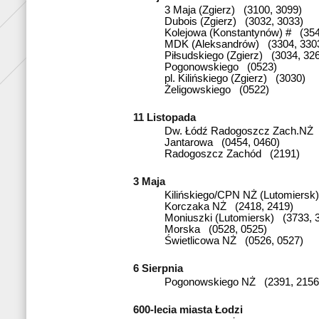
3 Maja (Zgierz) (3100, 3099)
Dubois (Zgierz) (3032, 3033)
Kolejowa (Konstantynów) # (354
MDK (Aleksandrów) (3304, 330
Piłsudskiego (Zgierz) (3034, 32
Pogonowskiego (0523)
pl. Kilińskiego (Zgierz) (3030)
Żeligowskiego (0522)
11 Listopada
Dw. Łódź Radogoszcz Zach.NŻ 
Jantarowa (0454, 0460)
Radogoszcz Zachód (2191)
3 Maja
Kilińskiego/CPN NŻ (Lutomiersk
Korczaka NŻ (2418, 2419)
Moniuszki (Lutomiersk) (3733, 
Morska (0528, 0525)
Świetlicowa NŻ (0526, 0527)
6 Sierpnia
Pogonowskiego NŻ (2391, 2156
600-lecia miasta Łodzi