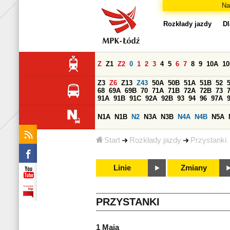
Na
Rozkłady jazdy
Dl
Z
Z1
Z2
0
1
2
3
4
5
6
7
8
9
10A
1
Z3
Z6
Z13
Z43
50A
50B
51A
51B
52
68
69A
69B
70
71A
71B
72A
72B
73
91A
91B
91C
92A
92B
93
94
96
97A
N1A
N1B
N2
N3A
N3B
N4A
N4B
N5A
Start
Rozkłady jazdy
Przystanki
Linie
Zmiany
PRZYSTANKI
1 Maja