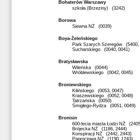
Bohaterów Warszawy
szkoła (Brzeziny) (3242)
Borowa
Siewna NŻ (0039)
Boya-Żeleńskiego
Park Szarych Szeregów (5400, 
Sucharskiego (0040, 0041)
Bratysławska
Wileńska (0044)
Wróblewskiego (0042, 0045)
Broniewskiego
Kilińskiego (0053, 0047)
Kraszewskiego (0052, 0048)
Tatrzańska (0050)
Śmigłego-Rydza (0051, 0049)
Bronisin
600-lecia miasta Łodzi NŻ (2405
Brójecka NŻ (1186, 2444)
Konspiracji NŻ (2442, 2443)
Paprociowa NŻ (1190, 1243)