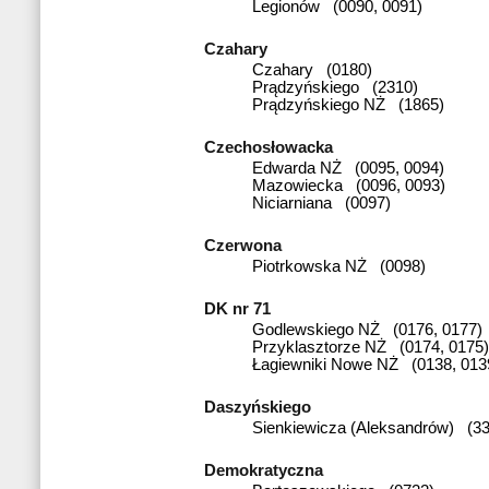
Legionów (0090, 0091)
Czahary
Czahary (0180)
Prądzyńskiego (2310)
Prądzyńskiego NŻ (1865)
Czechosłowacka
Edwarda NŻ (0095, 0094)
Mazowiecka (0096, 0093)
Niciarniana (0097)
Czerwona
Piotrkowska NŻ (0098)
DK nr 71
Godlewskiego NŻ (0176, 0177)
Przyklasztorze NŻ (0174, 0175)
Łagiewniki Nowe NŻ (0138, 013
Daszyńskiego
Sienkiewicza (Aleksandrów) (33
Demokratyczna