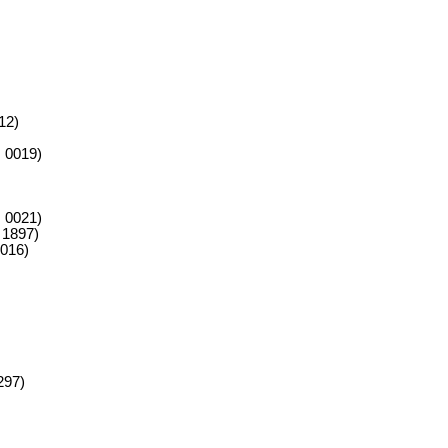
12)
 0019)
 0021)
 1897)
0016)
297)