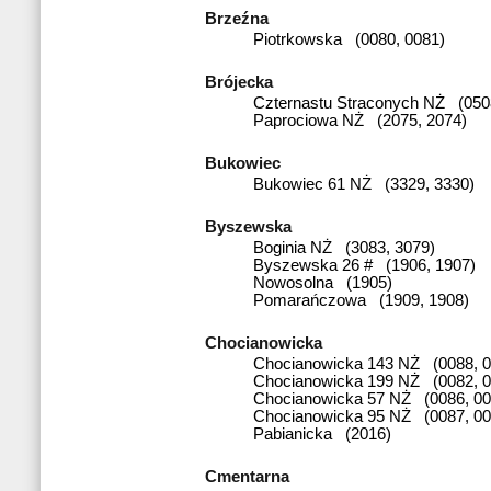
Brzeźna
Piotrkowska (0080, 0081)
Brójecka
Czternastu Straconych NŻ (050
Paprociowa NŻ (2075, 2074)
Bukowiec
Bukowiec 61 NŻ (3329, 3330)
Byszewska
Boginia NŻ (3083, 3079)
Byszewska 26 # (1906, 1907)
Nowosolna (1905)
Pomarańczowa (1909, 1908)
Chocianowicka
Chocianowicka 143 NŻ (0088, 0
Chocianowicka 199 NŻ (0082, 0
Chocianowicka 57 NŻ (0086, 00
Chocianowicka 95 NŻ (0087, 00
Pabianicka (2016)
Cmentarna