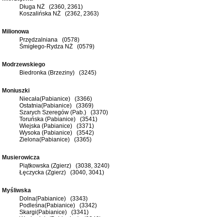
Długa NŻ (2360, 2361)
Koszalińska NŻ (2362, 2363)
Milionowa
Przędzalniana (0578)
Śmigłego-Rydza NŻ (0579)
Modrzewskiego
Biedronka (Brzeziny) (3245)
Moniuszki
Niecała(Pabianice) (3366)
Ostatnia(Pabianice) (3369)
Szarych Szeregów (Pab.) (3370)
Toruńska (Pabianice) (3541)
Wiejska (Pabianice) (3371)
Wysoka (Pabianice) (3542)
Zielona(Pabianice) (3365)
Musierowicza
Piątkowska (Zgierz) (3038, 3240)
Łęczycka (Zgierz) (3040, 3041)
Myśliwska
Dolna(Pabianice) (3343)
Podleśna(Pabianice) (3342)
Skargi(Pabianice) (3341)