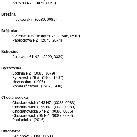
Śnieżna NŻ (0079, 0063)
Brzeźna
Piotrkowska (0080, 0081)
Brójecka
Czternastu Straconych NŻ (0508, 0510)
Paprociowa NŻ (2075, 2074)
Bukowiec
Bukowiec 61 NŻ (3329, 3330)
Byszewska
Boginia NŻ (3083, 3079)
Byszewska 26 # (1906, 1907)
Nowosolna (1905)
Pomarańczowa (1909, 1908)
Chocianowicka
Chocianowicka 143 NŻ (0088, 0083)
Chocianowicka 199 NŻ (0082, 0089)
Chocianowicka 57 NŻ (0086, 0085)
Chocianowicka 95 NŻ (0087, 0084)
Pabianicka (2016)
Cmentarna
Legionów (0090, 0091)