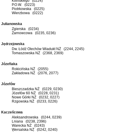
Kilińskiego (0224)
P.O.W. (0223)
Piotrkowska (0225)
Wierzbowa (0222)
Julianowska
Zgierska (0234)
Żarnowcowa (0235, 0236)
Jędrzejowska
Dw. Łódź Olechów Wiadukt NŻ (2244, 2245)
Tomaszowska NŻ (2368, 2369)
Józefiaka
Rokicińska NŻ (2055)
Zakładowa NŻ (2076, 2077)
Józefów
Bieszczadzka NŻ (0229, 0230)
Józefów 60 NŻ (0228, 0231)
Nowe Górki NŻ (0232, 0227)
Rzgowska NŻ (0233, 0226)
Kaczeńcowa
Aleksandrowska (0244, 0239)
Lniana (0238, 2396)
Warecka NŻ (0243)
Wersalska NŻ (0242, 0240)