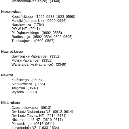
Wschodnia(Pabianice) (3340)
Narutowicza
Kopcińskiego (1922, 0588, 1923, 0598)
Matejki (kampus UŁ) (0590, 0596)
Narutowicza (1764)
P.O.W. NŻ (2041)
Pl. Dąbrowskiego (0602, 0585)
Radiostacja (0592, 0594, 0593, 0595)
Tramwajowa (0600, 0587)
Nawrockiego
Gawrońska(Pabianice) (3352)
Mokra(Pabianice) (3351)
Waltera-Janke (Pabianice) (3349)
Nawrot
Kilińskiego (0606)
Sienkiewicza (1166)
Targowa (0607)
Wysoka (0608)
Niciarniana
Czechosłowacka (0613)
Dw. Łódź Niciarniana NŻ (0612, 0614)
Dw. Łódź Zarzew NŻ (2214, 2421)
Niciarniana 45 NŻ (0610, 0617)
Piłsudskiego (0616, 0611)
przychodnia NŻ (1633, 1634)