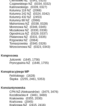
Cierniówki NŻ (0341, 0325)
Czajewskiego NŻ (0334, 0332)
Kalinowskiego (0339, 0327)
Kolumny 118 NŻ (2068)
Kolumny 242 NŻ (0324, 0342)
Kolumny 432 NŻ (2453)
Kolumny 88 NŻ (2066)
Mahoniowa NŻ (0338, 0328)
Morenowa NŻ (0346, 0345)
Mozaikowa NŻ (0330, 0336)
Ogrodnicza NŻ (0329, 0337)
Platanowa NŻ (0331, 0335)
Rzgowska NŻ (2064)
Tomaszowska (0340, 0326)
Wrzecionowa NŻ (0323, 0343)
Kongresowa
Jutrzenki (1645, 1756)
Pryncypalna NŻ (1646, 1755)
Konspiracyjnego WP
Felińskiego (1628)
Śląska (2255, 2461, 5353)
Konstantynowska
CPN NŻ (Aleksandrów) (3475, 3476)
Kocidłowska # (3461, 3460)
Krakowska (0355, 2030)
Krańcowa (2045)
Krańcowa NŻ (2415, 2416)