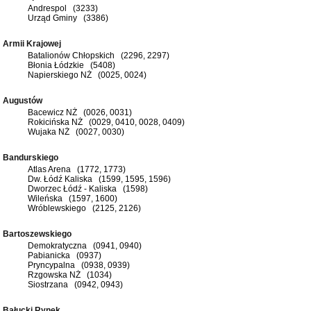
Andrespol (3233)
Urząd Gminy (3386)
Armii Krajowej
Batalionów Chłopskich (2296, 2297)
Błonia Łódzkie (5408)
Napierskiego NŻ (0025, 0024)
Augustów
Bacewicz NŻ (0026, 0031)
Rokicińska NŻ (0029, 0410, 0028, 0409)
Wujaka NŻ (0027, 0030)
Bandurskiego
Atlas Arena (1772, 1773)
Dw. Łódź Kaliska (1599, 1595, 1596)
Dworzec Łódź - Kaliska (1598)
Wileńska (1597, 1600)
Wróblewskiego (2125, 2126)
Bartoszewskiego
Demokratyczna (0941, 0940)
Pabianicka (0937)
Pryncypalna (0938, 0939)
Rzgowska NŻ (1034)
Siostrzana (0942, 0943)
Bałucki Rynek