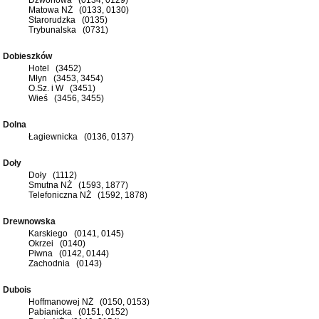
Matowa NŻ (0133, 0130)
Starorudzka (0135)
Trybunalska (0731)
Dobieszków
Hotel (3452)
Młyn (3453, 3454)
O.Sz. i W (3451)
Wieś (3456, 3455)
Dolna
Łagiewnicka (0136, 0137)
Doły
Doły (1112)
Smutna NŻ (1593, 1877)
Telefoniczna NŻ (1592, 1878)
Drewnowska
Karskiego (0141, 0145)
Okrzei (0140)
Piwna (0142, 0144)
Zachodnia (0143)
Dubois
Hoffmanowej NŻ (0150, 0153)
Pabianicka (0151, 0152)