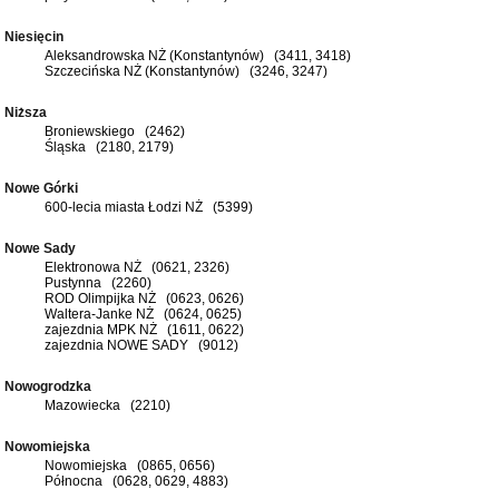
Niesięcin
Aleksandrowska NŻ (Konstantynów) (3411, 3418)
Szczecińska NŻ (Konstantynów) (3246, 3247)
Niższa
Broniewskiego (2462)
Śląska (2180, 2179)
Nowe Górki
600-lecia miasta Łodzi NŻ (5399)
Nowe Sady
Elektronowa NŻ (0621, 2326)
Pustynna (2260)
ROD Olimpijka NŻ (0623, 0626)
Waltera-Janke NŻ (0624, 0625)
zajezdnia MPK NŻ (1611, 0622)
zajezdnia NOWE SADY (9012)
Nowogrodzka
Mazowiecka (2210)
Nowomiejska
Nowomiejska (0865, 0656)
Północna (0628, 0629, 4883)