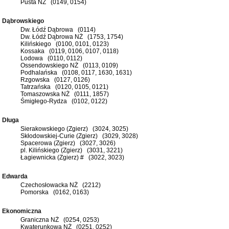
Pusta NŻ (0149, 0154)
Dąbrowskiego
Dw. Łódź Dąbrowa (0114)
Dw. Łódź Dąbrowa NŻ (1753, 1754)
Kilińskiego (0100, 0101, 0123)
Kossaka (0119, 0106, 0107, 0118)
Lodowa (0110, 0112)
Ossendowskiego NŻ (0113, 0109)
Podhalańska (0108, 0117, 1630, 1631)
Rzgowska (0127, 0126)
Tatrzańska (0120, 0105, 0121)
Tomaszowska NŻ (0111, 1857)
Śmigłego-Rydza (0102, 0122)
Długa
Sierakowskiego (Zgierz) (3024, 3025)
Skłodowskiej-Curie (Zgierz) (3029, 3028)
Spacerowa (Zgierz) (3027, 3026)
pl. Kilińskiego (Zgierz) (3031, 3221)
Łagiewnicka (Zgierz) # (3022, 3023)
Edwarda
Czechosłowacka NŻ (2212)
Pomorska (0162, 0163)
Ekonomiczna
Graniczna NŻ (0254, 0253)
Kwaterunkowa NŻ (0251, 0252)