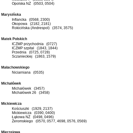
Opolska NŻ (0503, 0504)
Marysińska
Inflancka (0568, 2300)
Okopowa (2182, 2181)
Rokicińska (Andrespol) (3574, 3575)
Matek Polskich
ICZMP przychodnia (0727)
ICZMP szpital (1843, 1844)
Przednia (0725, 0728)
Sczanieckiej (1863, 1579)
Małachowskiego
Niciarniana (0535)
Michałówek
Michałówek (3457)
Michałówek 26 (3458)
Mickiewicza
Kościuszki (1929, 2137)
Mickiewicza (0390, 0400)
Łąkowa NŻ (0498, 0496)
Żeromskiego (0570, 0577, 4698, 0576, 0569)
Mierzejowa