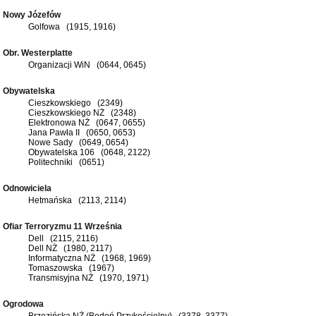
Nowy Józefów
Golfowa (1915, 1916)
Obr. Westerplatte
Organizacji WiN (0644, 0645)
Obywatelska
Cieszkowskiego (2349)
Cieszkowskiego NŻ (2348)
Elektronowa NŻ (0647, 0655)
Jana Pawła II (0650, 0653)
Nowe Sady (0649, 0654)
Obywatelska 106 (0648, 2122)
Politechniki (0651)
Odnowiciela
Hetmańska (2113, 2114)
Ofiar Terroryzmu 11 Września
Dell (2115, 2116)
Dell NŻ (1980, 2117)
Informatyczna NŻ (1968, 1969)
Tomaszowska (1967)
Transmisyjna NŻ (1970, 1971)
Ogrodowa
Brzezińska NŻ (Bedoń Przykościelny) (3378, 3377)