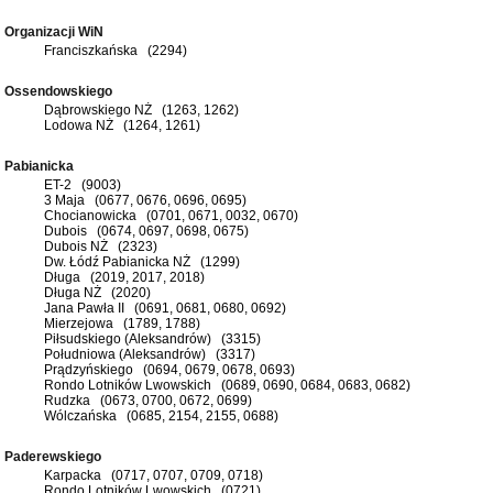
Organizacji WiN
Franciszkańska (2294)
Ossendowskiego
Dąbrowskiego NŻ (1263, 1262)
Lodowa NŻ (1264, 1261)
Pabianicka
ET-2 (9003)
3 Maja (0677, 0676, 0696, 0695)
Chocianowicka (0701, 0671, 0032, 0670)
Dubois (0674, 0697, 0698, 0675)
Dubois NŻ (2323)
Dw. Łódź Pabianicka NŻ (1299)
Długa (2019, 2017, 2018)
Długa NŻ (2020)
Jana Pawła II (0691, 0681, 0680, 0692)
Mierzejowa (1789, 1788)
Piłsudskiego (Aleksandrów) (3315)
Południowa (Aleksandrów) (3317)
Prądzyńskiego (0694, 0679, 0678, 0693)
Rondo Lotników Lwowskich (0689, 0690, 0684, 0683, 0682)
Rudzka (0673, 0700, 0672, 0699)
Wólczańska (0685, 2154, 2155, 0688)
Paderewskiego
Karpacka (0717, 0707, 0709, 0718)
Rondo Lotników Lwowskich (0721)