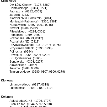
Kilińskiego
Dw. Łódź Chojny (2177, 5280)
Dąbrowskiego (0314, 0271)
Fabryczna (0282, 0303)
Jaracza (2337)
Klasztor NŻ (Lutomiersk) (4861)
Moniuszki (Pabianice) (3360, 3361)
Narutowicza (0297, 0291, 0245)
Nawrot (0286, 2202)
Piłsudskiego (0284, 0301)
Pomorska (0295, 0293)
Poznańska (0273, 0312)
Poznańska NŻ (0313)
Przybyszewskiego (0310, 0276, 0275)
Przystanek mBank (0290, 0298)
Północna (0294)
Rewolucji 1905r. (0296, 0292)
SDH(Pabianice) (3363)
Senatorska (0308, 0277)
Słowackiego (4967)
Tuwima (0288, 0300)
Tymienieckiego (0280, 0307, 0306, 0279)
Klonowa
Limanowskiego (0317, 0318)
Lutomierska (2408, 2409, 2410)
Kolumny
Autostrada A1 NŻ (1796, 1797)
Bronisin NŻ (0344, 5397, 5398)