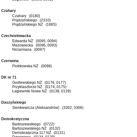
Czahary
Czahary (0180)
Prądzyńskiego (2310)
Prądzyńskiego NŻ (1865)
Czechosłowacka
Edwarda NŻ (0095, 0094)
Mazowiecka (0096, 0093)
Niciarniana (0097)
Czerwona
Piotrkowska NŻ (0098)
DK nr 71
Godlewskiego NŻ (0176, 0177)
Przyklasztorze NŻ (0174, 0175)
Łagiewniki Nowe NŻ (0138, 0139)
Daszyńskiego
Sienkiewicza (Aleksandrów) (3302, 3306)
Demokratyczna
Bartoszewskiego (0722)
Bartoszewskiego NŻ (0132)
Demokratyczna 117 NŻ (0131)
Dzwonowa (0134, 0129)