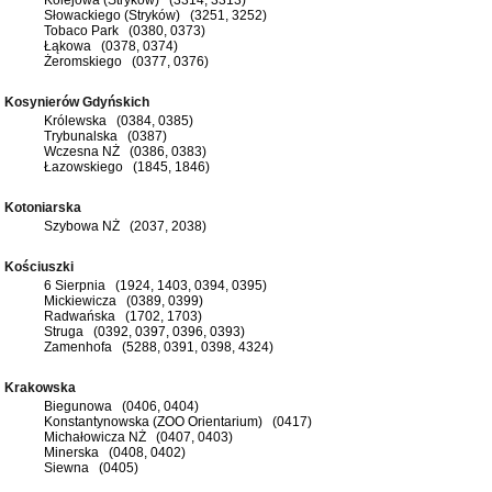
Słowackiego (Stryków) (3251, 3252)
Tobaco Park (0380, 0373)
Łąkowa (0378, 0374)
Żeromskiego (0377, 0376)
Kosynierów Gdyńskich
Królewska (0384, 0385)
Trybunalska (0387)
Wczesna NŻ (0386, 0383)
Łazowskiego (1845, 1846)
Kotoniarska
Szybowa NŻ (2037, 2038)
Kościuszki
6 Sierpnia (1924, 1403, 0394, 0395)
Mickiewicza (0389, 0399)
Radwańska (1702, 1703)
Struga (0392, 0397, 0396, 0393)
Zamenhofa (5288, 0391, 0398, 4324)
Krakowska
Biegunowa (0406, 0404)
Konstantynowska (ZOO Orientarium) (0417)
Michałowicza NŻ (0407, 0403)
Minerska (0408, 0402)
Siewna (0405)