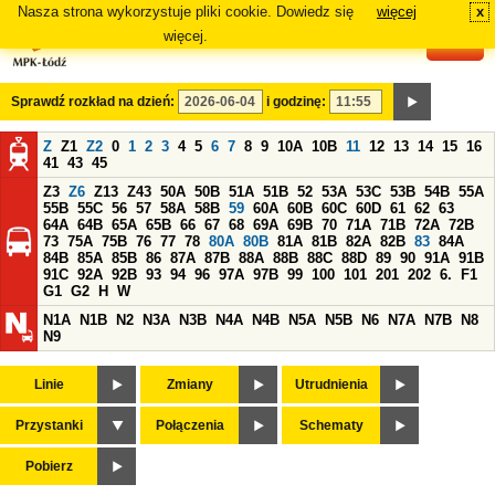
Nasza strona wykorzystuje pliki cookie. Dowiedz się
więcej
x
#
więcej.
Sprawdź rozkład na dzień:
i godzinę:
Z
Z1
Z2
0
1
2
3
4
5
6
7
8
9
10A
10B
11
12
13
14
15
16
41
43
45
Z3
Z6
Z13
Z43
50A
50B
51A
51B
52
53A
53C
53B
54B
55A
55B
55C
56
57
58A
58B
59
60A
60B
60C
60D
61
62
63
64A
64B
65A
65B
66
67
68
69A
69B
70
71A
71B
72A
72B
73
75A
75B
76
77
78
80A
80B
81A
81B
82A
82B
83
84A
84B
85A
85B
86
87A
87B
88A
88B
88C
88D
89
90
91A
91B
91C
92A
92B
93
94
96
97A
97B
99
100
101
201
202
6.
F1
G1
G2
H
W
N1A
N1B
N2
N3A
N3B
N4A
N4B
N5A
N5B
N6
N7A
N7B
N8
N9
Linie
Zmiany
Utrudnienia
Przystanki
Połączenia
Schematy
Pobierz