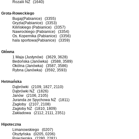
Rozalii NŻ (1640)
Grota-Roweckiego
Bugaj(Pabianice) (3355)
Gryzla(Pabianice) (3353)
Kilińskiego (Pabianice) (3357)
Nawrockiego (Pabianice) (3354)
Os. Kopernika (Pabianice) (3356)
hala sportowa(Pabianice) (3359)
Główna
1 Maja (Justynów) (3629, 3628)
Bedońska (Janówka) (3588, 3589)
Okólna (Janówka) (3587, 3586)
Rybna (Janówka) (3592, 3593)
Hetmańska
Dąbrówki (2109, 1827, 2110)
Dąbrówki NŻ (1826)
Janów (2106, 2105)
Juranda ze Spychowa NŻ (1811)
Zagłoby (2107, 2108)
Zagłoby NŻ (1810, 1809)
Zakładowa (2112, 2111, 2351)
Hipoteczna
Limanowskiego (0207)
Olsztyńska (0205, 0206)
Pojezierska (2280, 2281)