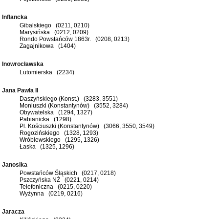
Inflancka
Gibalskiego (0211, 0210)
Marysińska (0212, 0209)
Rondo Powstańców 1863r. (0208, 0213)
Zagajnikowa (1404)
Inowrocławska
Lutomierska (2234)
Jana Pawła II
Daszyńskiego (Konst.) (3283, 3551)
Moniuszki (Konstantynów) (3552, 3284)
Obywatelska (1294, 1327)
Pabianicka (1298)
Pl. Kościuszki (Konstantynów) (3066, 3550, 3549)
Rogozińskiego (1328, 1293)
Wróblewskiego (1295, 1326)
Łaska (1325, 1296)
Janosika
Powstańców Śląskich (0217, 0218)
Pszczyńska NŻ (0221, 0214)
Telefoniczna (0215, 0220)
Wyżynna (0219, 0216)
Jaracza