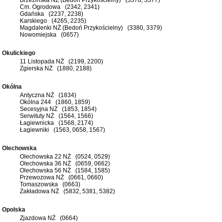
Cm. Ogrodowa (2342, 2341)
Gdańska (2237, 2238)
Karskiego (4265, 2235)
Magdalenki NŻ (Bedoń Przykościelny) (3380, 3379)
Nowomiejska (0657)
Okulickiego
11 Listopada NŻ (2199, 2200)
Zgierska NŻ (1880, 2188)
Okólna
Antyczna NŻ (1834)
Okólna 244 (1860, 1859)
Secesyjna NŻ (1853, 1854)
Serwituty NŻ (1564, 1566)
Łagiewnicka (1568, 2174)
Łagiewniki (1563, 0658, 1567)
Olechowska
Olechowska 22 NŻ (0524, 0529)
Olechowska 36 NŻ (0659, 0662)
Olechowska 56 NŻ (1584, 1585)
Przewozowa NŻ (0661, 0660)
Tomaszowska (0663)
Zakładowa NŻ (5832, 5381, 5382)
Opolska
Zjazdowa NŻ (0664)