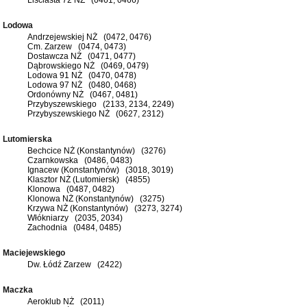
Lodowa
Andrzejewskiej NŻ (0472, 0476)
Cm. Zarzew (0474, 0473)
Dostawcza NŻ (0471, 0477)
Dąbrowskiego NŻ (0469, 0479)
Lodowa 91 NŻ (0470, 0478)
Lodowa 97 NŻ (0480, 0468)
Ordonówny NŻ (0467, 0481)
Przybyszewskiego (2133, 2134, 2249)
Przybyszewskiego NŻ (0627, 2312)
Lutomierska
Bechcice NŻ (Konstantynów) (3276)
Czarnkowska (0486, 0483)
Ignacew (Konstantynów) (3018, 3019)
Klasztor NŻ (Lutomiersk) (4855)
Klonowa (0487, 0482)
Klonowa NŻ (Konstantynów) (3275)
Krzywa NŻ (Konstantynów) (3273, 3274)
Włókniarzy (2035, 2034)
Zachodnia (0484, 0485)
Maciejewskiego
Dw. Łódź Zarzew (2422)
Maczka
Aeroklub NŻ (2011)