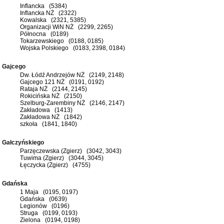
Inflancka (5384)
Inflancka NŻ (2322)
Kowalska (2321, 5385)
Organizacji WiN NŻ (2299, 2265)
Północna (0189)
Tokarzewskiego (0188, 0185)
Wojska Polskiego (0183, 2398, 0184)
Gajcego
Dw. Łódź Andrzejów NŻ (2149, 2148)
Gajcego 121 NŻ (0191, 0192)
Rataja NŻ (2144, 2145)
Rokicińska NŻ (2150)
Szelburg-Zarembiny NŻ (2146, 2147)
Zakładowa (1413)
Zakładowa NŻ (1842)
szkoła (1841, 1840)
Gałczyńskiego
Parzęczewska (Zgierz) (3042, 3043)
Tuwima (Zgierz) (3044, 3045)
Łęczycka (Zgierz) (4755)
Gdańska
1 Maja (0195, 0197)
Gdańska (0639)
Legionów (0196)
Struga (0199, 0193)
Zielona (0194, 0198)