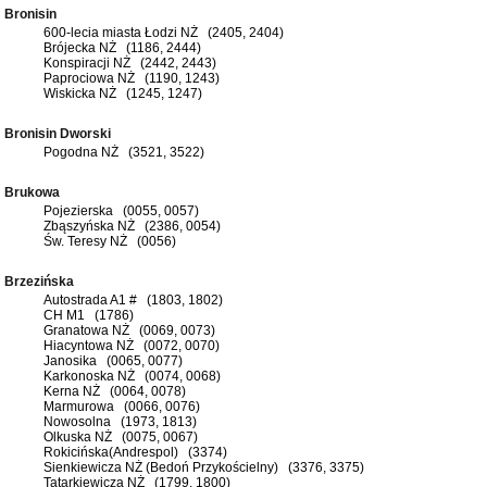
Bronisin
600-lecia miasta Łodzi NŻ (2405, 2404)
Brójecka NŻ (1186, 2444)
Konspiracji NŻ (2442, 2443)
Paprociowa NŻ (1190, 1243)
Wiskicka NŻ (1245, 1247)
Bronisin Dworski
Pogodna NŻ (3521, 3522)
Brukowa
Pojezierska (0055, 0057)
Zbąszyńska NŻ (2386, 0054)
Św. Teresy NŻ (0056)
Brzezińska
Autostrada A1 # (1803, 1802)
CH M1 (1786)
Granatowa NŻ (0069, 0073)
Hiacyntowa NŻ (0072, 0070)
Janosika (0065, 0077)
Karkonoska NŻ (0074, 0068)
Kerna NŻ (0064, 0078)
Marmurowa (0066, 0076)
Nowosolna (1973, 1813)
Olkuska NŻ (0075, 0067)
Rokicińska(Andrespol) (3374)
Sienkiewicza NŻ (Bedoń Przykościelny) (3376, 3375)
Tatarkiewicza NŻ (1799, 1800)