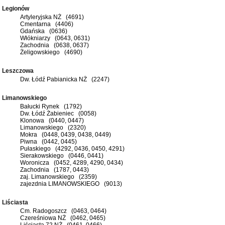
Legionów
Artyleryjska NŻ (4691)
Cmentarna (4406)
Gdańska (0636)
Włókniarzy (0643, 0631)
Zachodnia (0638, 0637)
Żeligowskiego (4690)
Leszczowa
Dw. Łódź Pabianicka NŻ (2247)
Limanowskiego
Bałucki Rynek (1792)
Dw. Łódź Żabieniec (0058)
Klonowa (0440, 0447)
Limanowskiego (2320)
Mokra (0448, 0439, 0438, 0449)
Piwna (0442, 0445)
Pułaskiego (4292, 0436, 0450, 4291)
Sierakowskiego (0446, 0441)
Woronicza (0452, 4289, 4290, 0434)
Zachodnia (1787, 0443)
zaj. Limanowskiego (2359)
zajezdnia LIMANOWSKIEGO (9013)
Liściasta
Cm. Radogoszcz (0463, 0464)
Czereśniowa NŻ (0462, 0465)
Liściasta 72 NŻ (0461, 0466)