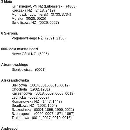
3 Maja
Kilińskiego/CPN NŻ (Lutomiersk) (4863)
Korczaka NŻ (2418, 2419)
Moniuszki (Lutomiersk) (3733, 3734)
Morska (0528, 0525)
Świetlicowa NŻ (0526, 0527)
6 Sierpnia
Pogonowskiego NŻ (2391, 2156)
600-lecia miasta Łodzi
Nowe Górki NŻ (5395)
Abramowskiego
Sienkiewicza (0001)
Aleksandrowska
Bielicowa (0014, 0015, 0013, 0012)
Chochoła (1902, 1901)
Kaczeńcowa (0018, 0009, 0008, 0019)
Lechicka (0022, 0003)
Romanowska NŻ (1447, 1448)
Spadkowa NŻ (1903, 1904)
Szczecińska (0004, 1899, 1900, 0021)
Szparagowa (0020, 0007, 1871, 1897)
Traktorowa (0011, 0017, 0010, 0016)
Andrespol