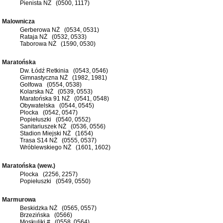
Pienista NŻ (0500, 1117)
Malownicza
Gerberowa NŻ (0534, 0531)
Rataja NŻ (0532, 0533)
Taborowa NŻ (1590, 0530)
Maratońska
Dw. Łódź Retkinia (0543, 0546)
Gimnastyczna NŻ (1982, 1981)
Golfowa (0554, 0538)
Kolarska NŻ (0539, 0553)
Maratońska 91 NŻ (0541, 0548)
Obywatelska (0544, 0545)
Plocka (0542, 0547)
Popiełuszki (0540, 0552)
Sanitariuszek NŻ (0536, 0556)
Stadion Miejski NŻ (1654)
Trasa S14 NŻ (0555, 0537)
Wróblewskiego NŻ (1601, 1602)
Maratońska (wew.)
Plocka (2256, 2257)
Popiełuszki (0549, 0550)
Marmurowa
Beskidzka NŻ (0565, 0557)
Brzezińska (0566)
Moskuliki # (0558, 0564)