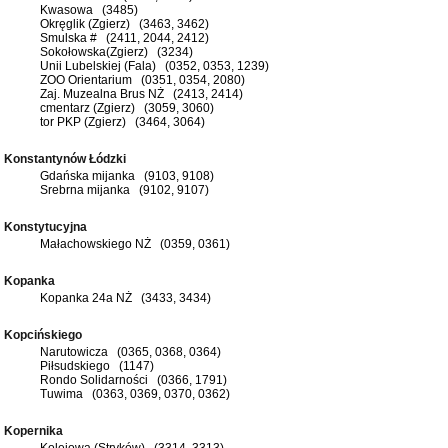
Kwasowa (3485)
Okręglik (Zgierz) (3463, 3462)
Smulska # (2411, 2044, 2412)
Sokołowska(Zgierz) (3234)
Unii Lubelskiej (Fala) (0352, 0353, 1239)
ZOO Orientarium (0351, 0354, 2080)
Zaj. Muzealna Brus NŻ (2413, 2414)
cmentarz (Zgierz) (3059, 3060)
tor PKP (Zgierz) (3464, 3064)
Konstantynów Łódzki
Gdańska mijanka (9103, 9108)
Srebrna mijanka (9102, 9107)
Konstytucyjna
Małachowskiego NŻ (0359, 0361)
Kopanka
Kopanka 24a NŻ (3433, 3434)
Kopcińskiego
Narutowicza (0365, 0368, 0364)
Piłsudskiego (1147)
Rondo Solidarności (0366, 1791)
Tuwima (0363, 0369, 0370, 0362)
Kopernika
Kolejowa (Stryków) (3314, 3313)