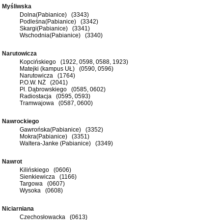
Myśliwska
Dolna(Pabianice) (3343)
Podleśna(Pabianice) (3342)
Skargi(Pabianice) (3341)
Wschodnia(Pabianice) (3340)
Narutowicza
Kopcińskiego (1922, 0598, 0588, 1923)
Matejki (kampus UŁ) (0590, 0596)
Narutowicza (1764)
P.O.W. NŻ (2041)
Pl. Dąbrowskiego (0585, 0602)
Radiostacja (0595, 0593)
Tramwajowa (0587, 0600)
Nawrockiego
Gawrońska(Pabianice) (3352)
Mokra(Pabianice) (3351)
Waltera-Janke (Pabianice) (3349)
Nawrot
Kilińskiego (0606)
Sienkiewicza (1166)
Targowa (0607)
Wysoka (0608)
Niciarniana
Czechosłowacka (0613)