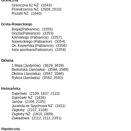
Graniczna
Graniczna 62 NŻ (1643)
Przestrzenna NŻ (2009, 2010)
Rozalii NŻ (1640)
Grota-Roweckiego
Bugaj(Pabianice) (3355)
Gryzla(Pabianice) (3353)
Kilińskiego (Pabianice) (3357)
Nawrockiego (Pabianice) (3354)
Os. Kopernika (Pabianice) (3356)
hala sportowa(Pabianice) (3359)
Główna
1 Maja (Justynów) (3629, 3628)
Bedońska (Janówka) (3588, 3589)
Okólna (Janówka) (3587, 3586)
Rybna (Janówka) (3592, 3593)
Hetmańska
Dąbrówki (2109, 1827, 2110)
Dąbrówki NŻ (1826)
Janów (2106, 2105)
Juranda ze Spychowa NŻ (1811)
Zagłoby (2107, 2108)
Zagłoby NŻ (1810, 1809)
Zakładowa (2112, 2111, 2351)
Hipoteczna