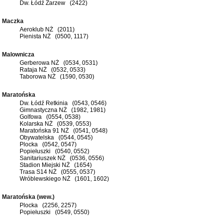
Dw. Łódź Zarzew (2422)
Maczka
Aeroklub NŻ (2011)
Pienista NŻ (0500, 1117)
Malownicza
Gerberowa NŻ (0534, 0531)
Rataja NŻ (0532, 0533)
Taborowa NŻ (1590, 0530)
Maratońska
Dw. Łódź Retkinia (0543, 0546)
Gimnastyczna NŻ (1982, 1981)
Golfowa (0554, 0538)
Kolarska NŻ (0539, 0553)
Maratońska 91 NŻ (0541, 0548)
Obywatelska (0544, 0545)
Plocka (0542, 0547)
Popiełuszki (0540, 0552)
Sanitariuszek NŻ (0536, 0556)
Stadion Miejski NŻ (1654)
Trasa S14 NŻ (0555, 0537)
Wróblewskiego NŻ (1601, 1602)
Maratońska (wew.)
Plocka (2256, 2257)
Popiełuszki (0549, 0550)