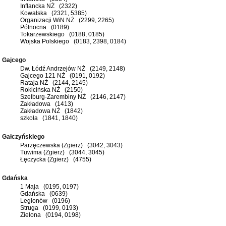
Inflancka NŻ (2322)
Kowalska (2321, 5385)
Organizacji WiN NŻ (2299, 2265)
Północna (0189)
Tokarzewskiego (0188, 0185)
Wojska Polskiego (0183, 2398, 0184)
Gajcego
Dw. Łódź Andrzejów NŻ (2149, 2148)
Gajcego 121 NŻ (0191, 0192)
Rataja NŻ (2144, 2145)
Rokicińska NŻ (2150)
Szelburg-Zarembiny NŻ (2146, 2147)
Zakładowa (1413)
Zakładowa NŻ (1842)
szkoła (1841, 1840)
Gałczyńskiego
Parzęczewska (Zgierz) (3042, 3043)
Tuwima (Zgierz) (3044, 3045)
Łęczycka (Zgierz) (4755)
Gdańska
1 Maja (0195, 0197)
Gdańska (0639)
Legionów (0196)
Struga (0199, 0193)
Zielona (0194, 0198)