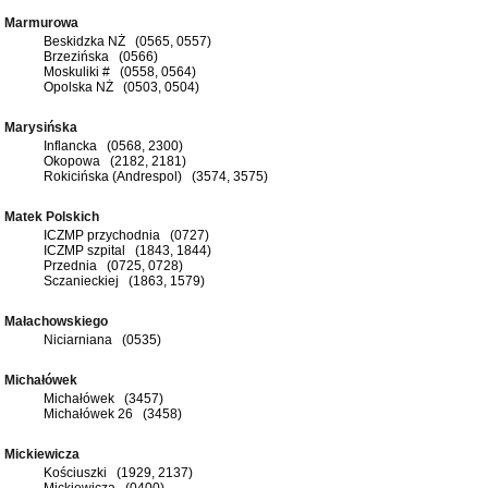
Marmurowa
Beskidzka NŻ (0565, 0557)
Brzezińska (0566)
Moskuliki # (0558, 0564)
Opolska NŻ (0503, 0504)
Marysińska
Inflancka (0568, 2300)
Okopowa (2182, 2181)
Rokicińska (Andrespol) (3574, 3575)
Matek Polskich
ICZMP przychodnia (0727)
ICZMP szpital (1843, 1844)
Przednia (0725, 0728)
Sczanieckiej (1863, 1579)
Małachowskiego
Niciarniana (0535)
Michałówek
Michałówek (3457)
Michałówek 26 (3458)
Mickiewicza
Kościuszki (1929, 2137)
Mickiewicza (0400)