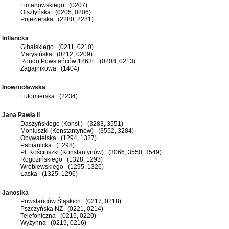
Limanowskiego (0207)
Olsztyńska (0205, 0206)
Pojezierska (2280, 2281)
Inflancka
Gibalskiego (0211, 0210)
Marysińska (0212, 0209)
Rondo Powstańców 1863r. (0208, 0213)
Zagajnikowa (1404)
Inowrocławska
Lutomierska (2234)
Jana Pawła II
Daszyńskiego (Konst.) (3283, 3551)
Moniuszki (Konstantynów) (3552, 3284)
Obywatelska (1294, 1327)
Pabianicka (1298)
Pl. Kościuszki (Konstantynów) (3066, 3550, 3549)
Rogozińskiego (1328, 1293)
Wróblewskiego (1295, 1326)
Łaska (1325, 1296)
Janosika
Powstańców Śląskich (0217, 0218)
Pszczyńska NŻ (0221, 0214)
Telefoniczna (0215, 0220)
Wyżynna (0219, 0216)