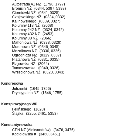
Autostrada A1 NŻ (1796, 1797)
Bronisin NŻ (0344, 5397, 5398)
Cierniówki NŻ (0341, 0325)
Czajewskiego NŻ (0334, 0332)
Kalinowskiego (0339, 0327)
Kolumny 118 NŻ (2068)
Kolumny 242 NŻ (0324, 0342)
Kolumny 432 NŻ (2453)
Kolumny 88 NŻ (2066)
Mahoniowa NŻ (0338, 0328)
Morenowa NŻ (0346, 0345)
Mozaikowa NŻ (0330, 0336)
Ogrodnicza NŻ (0329, 0337)
Platanowa NŻ (0331, 0335)
Rzgowska NŻ (2064)
Tomaszowska (0340, 0326)
Wrzecionowa NŻ (0323, 0343)
Kongresowa
Jutrzenki (1645, 1756)
Pryncypalna NŻ (1646, 1755)
Konspiracyjnego WP
Felińskiego (1628)
Śląska (2255, 2461, 5353)
Konstantynowska
CPN NŻ (Aleksandrów) (3476, 3475)
Kocidłowska # (3460, 3461)