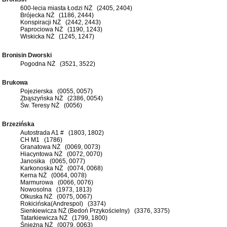
600-lecia miasta Łodzi NŻ (2405, 2404)
Brójecka NŻ (1186, 2444)
Konspiracji NŻ (2442, 2443)
Paprociowa NŻ (1190, 1243)
Wiskicka NŻ (1245, 1247)
Bronisin Dworski
Pogodna NŻ (3521, 3522)
Brukowa
Pojezierska (0055, 0057)
Zbąszyńska NŻ (2386, 0054)
Św. Teresy NŻ (0056)
Brzezińska
Autostrada A1 # (1803, 1802)
CH M1 (1786)
Granatowa NŻ (0069, 0073)
Hiacyntowa NŻ (0072, 0070)
Janosika (0065, 0077)
Karkonoska NŻ (0074, 0068)
Kerna NŻ (0064, 0078)
Marmurowa (0066, 0076)
Nowosolna (1973, 1813)
Olkuska NŻ (0075, 0067)
Rokicińska(Andrespol) (3374)
Sienkiewicza NŻ (Bedoń Przykościelny) (3376, 3375)
Tatarkiewicza NŻ (1799, 1800)
Śnieżna NŻ (0079, 0063)