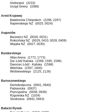
Andrespol (3233)
Urząd Gminy (3386)
Armii Krajowej
Batalionów Chłopskich (2296, 2297)
Napierskiego NŻ (0025, 0024)
Augustów
Bacewicz NŻ (0026, 0031)
Rokicińska NŻ (0029, 0410, 0028, 0409)
Wujaka NŻ (0027, 0030)
Bandurskiego
Atlas Arena (1772, 1773)
Dw. Łódź Kaliska (1599, 1595, 1596)
Dworzec Łódź - Kaliska (1598)
Wileńska (1597, 1600)
Wróblewskiego (2125, 2126)
Bartoszewskiego
Demokratyczna (0941, 0940)
Pabianicka (0937)
Pryncypalna (0938, 0939)
Rzgowska NŻ (1034)
Siostrzana (0942, 0943)
Bałucki Rynek