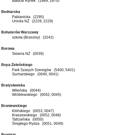
Bałucki Rynek (1869, 1870)
Bednarska
Pabianicka (2295)
Unicka NŻ (2228, 2229)
Bohaterów Warszawy
szkoła (Brzeziny) (3242)
Borowa
Siewna NŻ (0039)
Boya-Żeleńskiego
Park Szarych Szeregów (5400, 5401)
Sucharskiego (0040, 0041)
Bratysławska
Wileńska (0044)
Wróblewskiego (0042, 0045)
Broniewskiego
Kilińskiego (0053, 0047)
Kraszewskiego (0052, 0048)
Tatrzańska (0050)
Śmigłego-Rydza (0051, 0049)
Bronisin