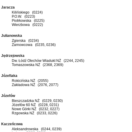
Jaracza
Kilińskiego (0224)
P.O.W. (0223)
Piotrkowska (0225)
Wierzbowa (0222)
Julianowska
Zgierska (0234)
Żarnowcowa (0235, 0236)
Jędrzejowska
Dw. Łódź Olechów Wiadukt NŻ (2244, 2245)
Tomaszowska NŻ (2368, 2369)
Józefiaka
Rokicińska NŻ (2055)
Zakładowa NŻ (2076, 2077)
Józefów
Bieszczadzka NŻ (0229, 0230)
Józefów 60 NŻ (0228, 0231)
Nowe Górki NŻ (0232, 0227)
Rzgowska NŻ (0233, 0226)
Kaczeńcowa
Aleksandrowska (0244, 0239)