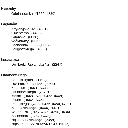
Kutrzeby
Odolanowska (1229, 1230)
Legionów
Artyleryjska NŻ (4691)
Cmentarna (4406)
Gdańska (0636)
Włókniarzy (0631)
Zachodnia (0638, 0637)
Żeligowskiego (4690)
Leszczowa
Dw. Łódź Pabianicka NŻ (2247)
Limanowskiego
Bałucki Rynek (1792)
Dw. Łódź Żabieniec (0058)
Klonowa (0440, 0447)
Limanowskiego (2320)
Mokra (0448, 0439, 0438, 0449)
Piwna (0442, 0445)
Pułaskiego (4292, 0436, 0450, 4291)
Sierakowskiego (0446, 0441)
Woronicza (0452, 4289, 4290, 0434)
Zachodnia (1787, 0443)
zaj. Limanowskiego (2359)
zajezdnia LIMANOWSKIEGO (9013)