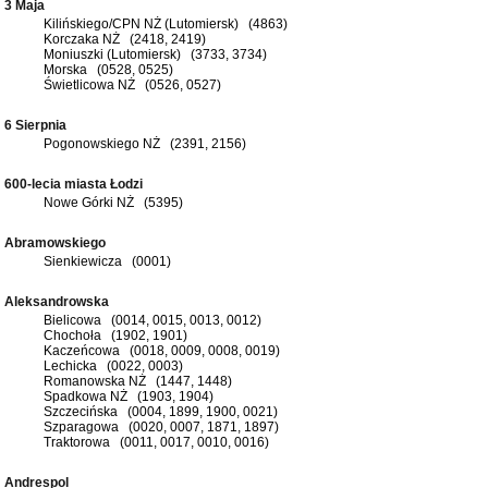
3 Maja
Kilińskiego/CPN NŻ (Lutomiersk) (4863)
Korczaka NŻ (2418, 2419)
Moniuszki (Lutomiersk) (3733, 3734)
Morska (0528, 0525)
Świetlicowa NŻ (0526, 0527)
6 Sierpnia
Pogonowskiego NŻ (2391, 2156)
600-lecia miasta Łodzi
Nowe Górki NŻ (5395)
Abramowskiego
Sienkiewicza (0001)
Aleksandrowska
Bielicowa (0014, 0015, 0013, 0012)
Chochoła (1902, 1901)
Kaczeńcowa (0018, 0009, 0008, 0019)
Lechicka (0022, 0003)
Romanowska NŻ (1447, 1448)
Spadkowa NŻ (1903, 1904)
Szczecińska (0004, 1899, 1900, 0021)
Szparagowa (0020, 0007, 1871, 1897)
Traktorowa (0011, 0017, 0010, 0016)
Andrespol