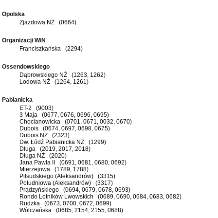
Opolska
Zjazdowa NŻ (0664)
Organizacji WiN
Franciszkańska (2294)
Ossendowskiego
Dąbrowskiego NŻ (1263, 1262)
Lodowa NŻ (1264, 1261)
Pabianicka
ET-2 (9003)
3 Maja (0677, 0676, 0696, 0695)
Chocianowicka (0701, 0671, 0032, 0670)
Dubois (0674, 0697, 0698, 0675)
Dubois NŻ (2323)
Dw. Łódź Pabianicka NŻ (1299)
Długa (2019, 2017, 2018)
Długa NŻ (2020)
Jana Pawła II (0691, 0681, 0680, 0692)
Mierzejowa (1789, 1788)
Piłsudskiego (Aleksandrów) (3315)
Południowa (Aleksandrów) (3317)
Prądzyńskiego (0694, 0679, 0678, 0693)
Rondo Lotników Lwowskich (0689, 0690, 0684, 0683, 0682)
Rudzka (0673, 0700, 0672, 0699)
Wólczańska (0685, 2154, 2155, 0688)