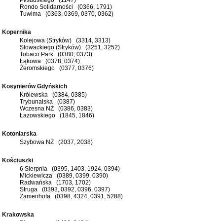
Rondo Solidarności (0366, 1791)
Tuwima (0363, 0369, 0370, 0362)
Kopernika
Kolejowa (Stryków) (3314, 3313)
Słowackiego (Stryków) (3251, 3252)
Tobaco Park (0380, 0373)
Łąkowa (0378, 0374)
Żeromskiego (0377, 0376)
Kosynierów Gdyńskich
Królewska (0384, 0385)
Trybunalska (0387)
Wczesna NŻ (0386, 0383)
Łazowskiego (1845, 1846)
Kotoniarska
Szybowa NŻ (2037, 2038)
Kościuszki
6 Sierpnia (0395, 1403, 1924, 0394)
Mickiewicza (0389, 0399, 0390)
Radwańska (1703, 1702)
Struga (0393, 0392, 0396, 0397)
Zamenhofa (0398, 4324, 0391, 5288)
Krakowska