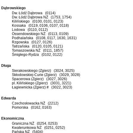
Dąbrowskiego
Dw. Łódź Dąbrowa (0114)
Dw. Łódź Dąbrowa NŻ (1753, 1754)
Kilińskiego (0100, 0101, 0123)
Kossaka (0119, 0106, 0107, 0118)
Lodowa (0110, 0112)
Ossendowskiego NŻ (0113, 0109)
Podhalańska (0108, 0117, 1630, 1631)
Rzgowska (0127, 0126)
Tatrzańska (0120, 0105, 0121)
Tomaszowska NŻ (0111, 1857)
Śmigłego-Rydza (0102, 0122)
Długa
Sierakowskiego (Zgierz) (3024, 3025)
Skłodowskiej-Curie (Zgierz) (3029, 3028)
Spacerowa (Zgierz) (3027, 3026)
pl. Kilińskiego (Zgierz) (3031, 3221)
Łagiewnicka (Zgierz) # (3022, 3023)
Edwarda
Czechosłowacka NŻ (2212)
Pomorska (0162, 0163)
Ekonomiczna
Graniczna NŻ (0254, 0253)
Kwaterunkowa NŻ (0251, 0252)
Pańska NŻ (5404)