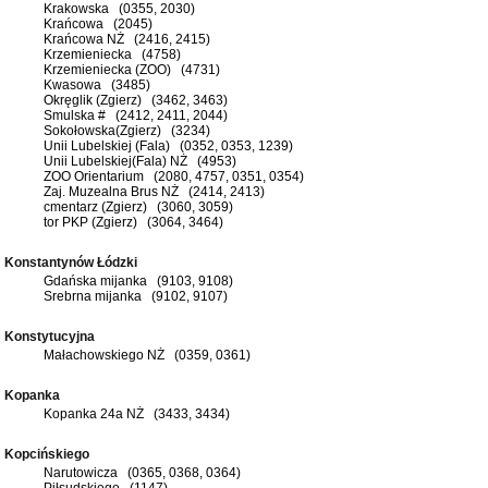
Krakowska (0355, 2030)
Krańcowa (2045)
Krańcowa NŻ (2416, 2415)
Krzemieniecka (4758)
Krzemieniecka (ZOO) (4731)
Kwasowa (3485)
Okręglik (Zgierz) (3462, 3463)
Smulska # (2412, 2411, 2044)
Sokołowska(Zgierz) (3234)
Unii Lubelskiej (Fala) (0352, 0353, 1239)
Unii Lubelskiej(Fala) NŻ (4953)
ZOO Orientarium (2080, 4757, 0351, 0354)
Zaj. Muzealna Brus NŻ (2414, 2413)
cmentarz (Zgierz) (3060, 3059)
tor PKP (Zgierz) (3064, 3464)
Konstantynów Łódzki
Gdańska mijanka (9103, 9108)
Srebrna mijanka (9102, 9107)
Konstytucyjna
Małachowskiego NŻ (0359, 0361)
Kopanka
Kopanka 24a NŻ (3433, 3434)
Kopcińskiego
Narutowicza (0365, 0368, 0364)
Piłsudskiego (1147)