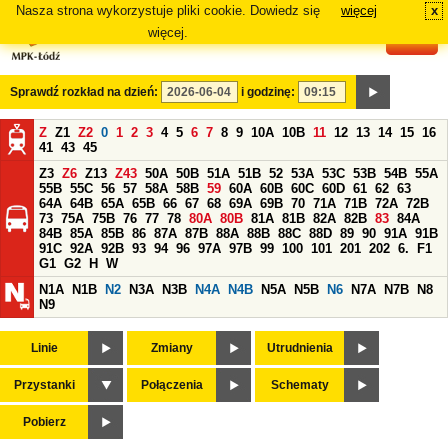
Nasza strona wykorzystuje pliki cookie. Dowiedz się
więcej
x
#
więcej.
Sprawdź rozkład na dzień:
i godzinę:
Z
Z1
Z2
0
1
2
3
4
5
6
7
8
9
10A
10B
11
12
13
14
15
16
41
43
45
Z3
Z6
Z13
Z43
50A
50B
51A
51B
52
53A
53C
53B
54B
55A
55B
55C
56
57
58A
58B
59
60A
60B
60C
60D
61
62
63
64A
64B
65A
65B
66
67
68
69A
69B
70
71A
71B
72A
72B
73
75A
75B
76
77
78
80A
80B
81A
81B
82A
82B
83
84A
84B
85A
85B
86
87A
87B
88A
88B
88C
88D
89
90
91A
91B
91C
92A
92B
93
94
96
97A
97B
99
100
101
201
202
6.
F1
G1
G2
H
W
N1A
N1B
N2
N3A
N3B
N4A
N4B
N5A
N5B
N6
N7A
N7B
N8
N9
Linie
Zmiany
Utrudnienia
Przystanki
Połączenia
Schematy
Pobierz