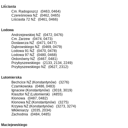
Liściasta
Cm. Radogoszcz (0463, 0464)
Czereśniowa NŻ (0462, 0465)
Liściasta 72 NŻ (0461, 0466)
Lodowa
Andrzejewskiej NŻ (0472, 0476)
Cm. Zarzew (0474, 0473)
Dostawcza NŻ (0471, 0477)
Dąbrowskiego NŻ (0469, 0479)
Lodowa 91 NŻ (0470, 0478)
Lodowa 97 NŻ (0480, 0468)
Ordonówny NŻ (0467, 0481)
Przybyszewskiego (2133, 2134, 2249)
Przybyszewskiego NŻ (0627, 2312)
Lutomierska
Bechcice NŻ (Konstantynów) (3276)
Czarnkowska (0486, 0483)
Ignacew (Konstantynów) (3018, 3019)
Klasztor NŻ (Lutomiersk) (4855)
Klonowa (0487, 0482)
Klonowa NŻ (Konstantynów) (3275)
Krzywa NŻ (Konstantynów) (3273, 3274)
Włókniarzy (2035, 2034)
Zachodnia (0484, 0485)
Maciejewskiego