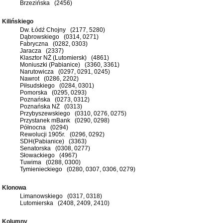
Brzezińska (2456)
Kilińskiego
Dw. Łódź Chojny (2177, 5280)
Dąbrowskiego (0314, 0271)
Fabryczna (0282, 0303)
Jaracza (2337)
Klasztor NŻ (Lutomiersk) (4861)
Moniuszki (Pabianice) (3360, 3361)
Narutowicza (0297, 0291, 0245)
Nawrot (0286, 2202)
Piłsudskiego (0284, 0301)
Pomorska (0295, 0293)
Poznańska (0273, 0312)
Poznańska NŻ (0313)
Przybyszewskiego (0310, 0276, 0275)
Przystanek mBank (0290, 0298)
Północna (0294)
Rewolucji 1905r. (0296, 0292)
SDH(Pabianice) (3363)
Senatorska (0308, 0277)
Słowackiego (4967)
Tuwima (0288, 0300)
Tymienieckiego (0280, 0307, 0306, 0279)
Klonowa
Limanowskiego (0317, 0318)
Lutomierska (2408, 2409, 2410)
Kolumny