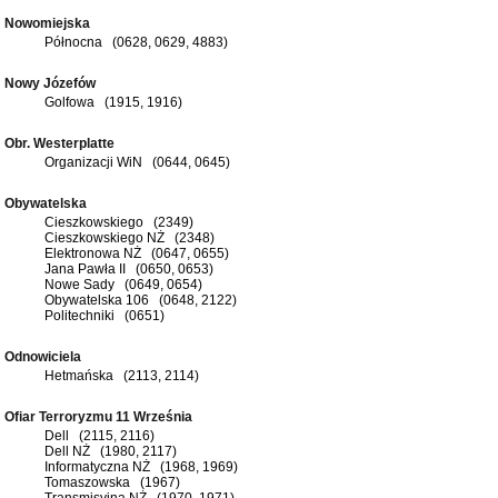
Nowomiejska
Północna (0628, 0629, 4883)
Nowy Józefów
Golfowa (1915, 1916)
Obr. Westerplatte
Organizacji WiN (0644, 0645)
Obywatelska
Cieszkowskiego (2349)
Cieszkowskiego NŻ (2348)
Elektronowa NŻ (0647, 0655)
Jana Pawła II (0650, 0653)
Nowe Sady (0649, 0654)
Obywatelska 106 (0648, 2122)
Politechniki (0651)
Odnowiciela
Hetmańska (2113, 2114)
Ofiar Terroryzmu 11 Września
Dell (2115, 2116)
Dell NŻ (1980, 2117)
Informatyczna NŻ (1968, 1969)
Tomaszowska (1967)
Transmisyjna NŻ (1970, 1971)