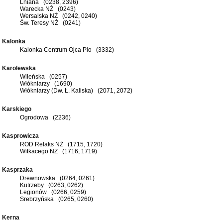
Lniana (0238, 2396)
Warecka NŻ (0243)
Wersalska NŻ (0242, 0240)
Św. Teresy NŻ (0241)
Kalonka
Kalonka Centrum Ojca Pio (3332)
Karolewska
Wileńska (0257)
Włókniarzy (1690)
Włókniarzy (Dw. Ł. Kaliska) (2071, 2072)
Karskiego
Ogrodowa (2236)
Kasprowicza
ROD Relaks NŻ (1715, 1720)
Witkacego NŻ (1716, 1719)
Kasprzaka
Drewnowska (0264, 0261)
Kutrzeby (0263, 0262)
Legionów (0266, 0259)
Srebrzyńska (0265, 0260)
Kerna