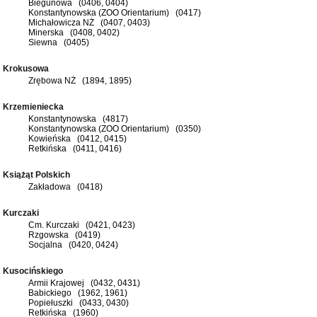
Biegunowa (0406, 0404)
Konstantynowska (ZOO Orientarium) (0417)
Michałowicza NŻ (0407, 0403)
Minerska (0408, 0402)
Siewna (0405)
Krokusowa
Zrębowa NŻ (1894, 1895)
Krzemieniecka
Konstantynowska (4817)
Konstantynowska (ZOO Orientarium) (0350)
Kowieńska (0412, 0415)
Retkińska (0411, 0416)
Książąt Polskich
Zakładowa (0418)
Kurczaki
Cm. Kurczaki (0421, 0423)
Rzgowska (0419)
Socjalna (0420, 0424)
Kusocińskiego
Armii Krajowej (0432, 0431)
Babickiego (1962, 1961)
Popiełuszki (0433, 0430)
Retkińska (1960)