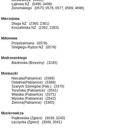
Łąkowa NŻ (0496, 0498)
Żeromskiego (0570, 0576, 0577, 0569, 4698)
Mierzejowa
Długa NŻ (2360, 2361)
Koszalińska NŻ (2362, 2363)
Milionowa
Przędzalniana (0578)
Śmigłego-Rydza NŻ (0579)
Modrzewskiego
Biedronka (Brzeziny) (3245)
Moniuszki
Niecała(Pabianice) (3366)
Ostatnia(Pabianice) (3369)
Szarych Szeregów (Pab.) (3370)
Toruńska (Pabianice) (3541)
Wiejska (Pabianice) (3371)
Wysoka (Pabianice) (3542)
Zielona(Pabianice) (3365)
Musierowicza
Piątkowska (Zgierz) (3038, 3240)
Łęczycka (Zgierz) (3040, 3041)