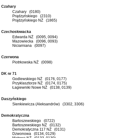
Czahary
Czahary (0180)
Prądzyńskiego (2310)
Prądzyńskiego NŻ (1865)
Czechosłowacka
Edwarda NŻ (0095, 0094)
Mazowiecka (0096, 0093)
Niciarniana (0097)
Czerwona
Piotrkowska NŻ (0098)
DK nr 71
Godlewskiego NŻ (0176, 0177)
Przyklasztorze NŻ (0174, 0175)
Łagiewniki Nowe NŻ (0138, 0139)
Daszyńskiego
Sienkiewicza (Aleksandrów) (3302, 3306)
Demokratyczna
Bartoszewskiego (0722)
Bartoszewskiego NŻ (0132)
Demokratyczna 117 NŻ (0131)
Dzwonowa (0134, 0129)
Matowa NŻ (0133, 0130)