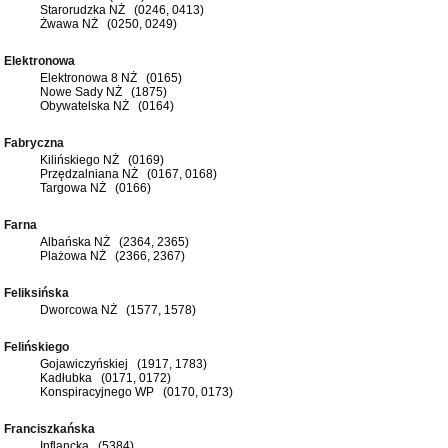
Starorudzka NŻ (0246, 0413)
Żwawa NŻ (0250, 0249)
Elektronowa
Elektronowa 8 NŻ (0165)
Nowe Sady NŻ (1875)
Obywatelska NŻ (0164)
Fabryczna
Kilińskiego NŻ (0169)
Przędzalniana NŻ (0167, 0168)
Targowa NŻ (0166)
Farna
Albańska NŻ (2364, 2365)
Plażowa NŻ (2366, 2367)
Feliksińska
Dworcowa NŻ (1577, 1578)
Felińskiego
Gojawiczyńskiej (1917, 1783)
Kadłubka (0171, 0172)
Konspiracyjnego WP (0170, 0173)
Franciszkańska
Inflancka (5384)