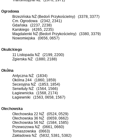
Ogrodowa
Brzezińska NŻ (Bedoń Przykościelny) (3378, 3377)
Cm. Ogrodowa (2342, 2341)
Gdańska (2237, 2238)
Karskiego (4265, 2235)
Magdalenki NŻ (Bedoń Przykościelny) (3380, 3379)
Nowomiejska (0656, 0657)
Okulickiego
11 Listopada NŻ (2199, 2200)
Zgierska NŻ (1880, 2188)
Okólna
Antyczna NŻ (1834)
Okólna 244 (1860, 1859)
Secesyjna NŻ (1853, 1854)
Serwituty NŻ (1564, 1566)
Łagiewnicka (1568, 2174)
Łagiewniki (1563, 0658, 1567)
Olechowska
Olechowska 22 NŻ (0524, 0529)
Olechowska 36 NŻ (0659, 0662)
Olechowska 56 NŻ (1584, 1585)
Przewozowa NŻ (0661, 0660)
Tomaszowska (0663)
Zakładowa NŻ (5832, 5381, 5382)