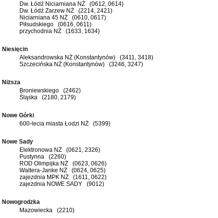
Dw. Łódź Niciarniana NŻ (0612, 0614)
Dw. Łódź Zarzew NŻ (2214, 2421)
Niciarniana 45 NŻ (0610, 0617)
Piłsudskiego (0616, 0611)
przychodnia NŻ (1633, 1634)
Niesięcin
Aleksandrowska NŻ (Konstantynów) (3411, 3418)
Szczecińska NŻ (Konstantynów) (3246, 3247)
Niższa
Broniewskiego (2462)
Śląska (2180, 2179)
Nowe Górki
600-lecia miasta Łodzi NŻ (5399)
Nowe Sady
Elektronowa NŻ (0621, 2326)
Pustynna (2260)
ROD Olimpijka NŻ (0623, 0626)
Waltera-Janke NŻ (0624, 0625)
zajezdnia MPK NŻ (1611, 0622)
zajezdnia NOWE SADY (9012)
Nowogrodzka
Mazowiecka (2210)