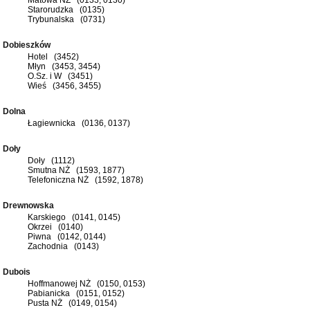
Starorudzka (0135)
Trybunalska (0731)
Dobieszków
Hotel (3452)
Młyn (3453, 3454)
O.Sz. i W (3451)
Wieś (3456, 3455)
Dolna
Łagiewnicka (0136, 0137)
Doły
Doły (1112)
Smutna NŻ (1593, 1877)
Telefoniczna NŻ (1592, 1878)
Drewnowska
Karskiego (0141, 0145)
Okrzei (0140)
Piwna (0142, 0144)
Zachodnia (0143)
Dubois
Hoffmanowej NŻ (0150, 0153)
Pabianicka (0151, 0152)
Pusta NŻ (0149, 0154)