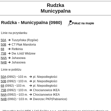
Rudzka
Municypalna
Rudzka - Municypalna (0980)
Pokaż na mapie
Linie na przystanku
50A
Tuszyńska (Rzgów)
50B
CT Ptak Mandoria
68
Retkinia
75B
Dw. Łódź Widzew
N4A
Juhasowa
N4B
Juhasowa
Linie w pobliżu
50A
(0992) ~103 m.
pl. Niepodległości
50B
(0992) ~103 m.
pl. Niepodległości
68
(0992) ~103 m.
pl. Niepodległości
75B
(0992) ~103 m.
Chocianowice IKEA
N4A
(0992) ~103 m.
Chocianowice IKEA
N4B
(0992) ~103 m.
Dworzec PKP(Pabianice)