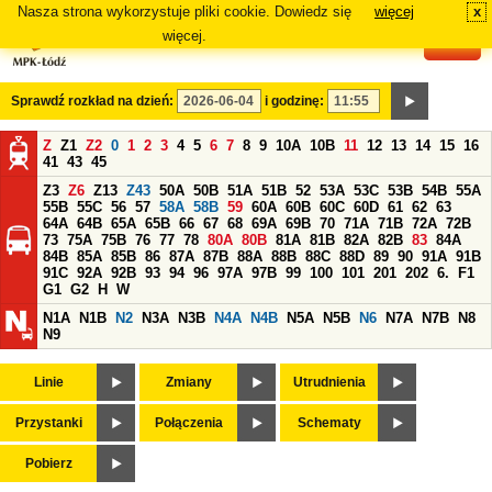
Nasza strona wykorzystuje pliki cookie. Dowiedz się
więcej
x
#
więcej.
Sprawdź rozkład na dzień:
i godzinę:
Z
Z1
Z2
0
1
2
3
4
5
6
7
8
9
10A
10B
11
12
13
14
15
16
41
43
45
Z3
Z6
Z13
Z43
50A
50B
51A
51B
52
53A
53C
53B
54B
55A
55B
55C
56
57
58A
58B
59
60A
60B
60C
60D
61
62
63
64A
64B
65A
65B
66
67
68
69A
69B
70
71A
71B
72A
72B
73
75A
75B
76
77
78
80A
80B
81A
81B
82A
82B
83
84A
84B
85A
85B
86
87A
87B
88A
88B
88C
88D
89
90
91A
91B
91C
92A
92B
93
94
96
97A
97B
99
100
101
201
202
6.
F1
G1
G2
H
W
N1A
N1B
N2
N3A
N3B
N4A
N4B
N5A
N5B
N6
N7A
N7B
N8
N9
Linie
Zmiany
Utrudnienia
Przystanki
Połączenia
Schematy
Pobierz