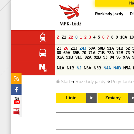
Na
Rozkłady jazdy
Dl
Z
Z1
Z2
0
1
2
3
4
5
6
7
8
9
10A
1
Z3
Z6
Z13
Z43
50A
50B
51A
51B
52
68
69A
69B
70
71A
71B
72A
72B
73
91A
91B
91C
92A
92B
93
94
96
97A
N1A
N1B
N2
N3A
N3B
N4A
N4B
N5A
Start
Rozkłady jazdy
Przystanki
Linie
Zmiany