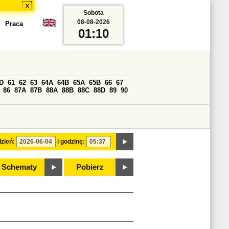
x
Sobota
08-08-2026
Praca
01:10
D
61
62
63
64A
64B
65A
65B
66
67
86
87A
87B
88A
88B
88C
88D
89
90
zień:
i godzinę:
Schematy
Pobierz