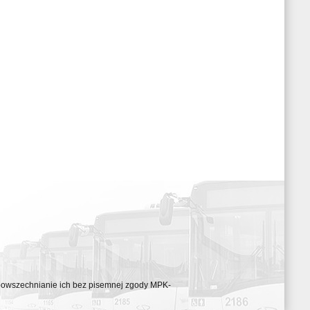
ozpowszechnianie ich bez pisemnej zgody MPK-