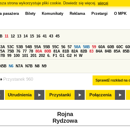
sza strona wykorzystuje pliki cookie. Dowiedz się więcej.
więcej
a pasażera
Bilety
Komunikaty
Reklama
Przetargi
O MPK
0B
11
12
13
14
15
16
41
43
45
53A
53C
53B
54B
55A
55B
55C
56
57
58A
58B
59
60A
60B
60C
60
75A
75B
76
77
78
80A
80B
81A
81B
82A
82B
83
84A
84B
85A
85B
97B
99
100
101
201
202
6.
F1
G1
G2
H
W
N5B
N6
N7A
N7B
N8
N9
Przystanek 960
Sprawdź rozkład na d
Utrudnienia
Przystanki
Połączenia
Rojna
Rydzowa