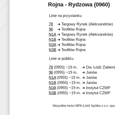
Rojna - Rydzowa (0960)
Linie na przystanku
78
Targowy Rynek (Aleksandrów)
96
Teofilów Rojna
N1A
Targowy Rynek (Aleksandrów)
N1B
Teofilów Rojna
N3A
Teofilów Rojna
N3B
Teofilów Rojna
Linie w pobliżu
78
(0955) ~19 m.
Dw. Łódź Żabien
96
(0955) ~19 m.
Janów
N1A
(0955) ~19 m.
Janów
N1B
(0955) ~19 m.
Janów
N3A
(0955) ~19 m.
Instytut CZMP
N3B
(0955) ~19 m.
Instytut CZMP
Wszystkie treści MPK-Łódź Spółka z o.o. op