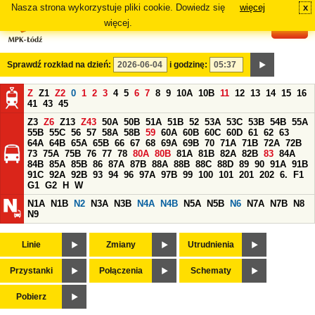
Nasza strona wykorzystuje pliki cookie. Dowiedz się
więcej
x
#
więcej.
Sprawdź rozkład na dzień:
i godzinę:
Z
Z1
Z2
0
1
2
3
4
5
6
7
8
9
10A
10B
11
12
13
14
15
16
41
43
45
Z3
Z6
Z13
Z43
50A
50B
51A
51B
52
53A
53C
53B
54B
55A
55B
55C
56
57
58A
58B
59
60A
60B
60C
60D
61
62
63
64A
64B
65A
65B
66
67
68
69A
69B
70
71A
71B
72A
72B
73
75A
75B
76
77
78
80A
80B
81A
81B
82A
82B
83
84A
84B
85A
85B
86
87A
87B
88A
88B
88C
88D
89
90
91A
91B
91C
92A
92B
93
94
96
97A
97B
99
100
101
201
202
6.
F1
G1
G2
H
W
N1A
N1B
N2
N3A
N3B
N4A
N4B
N5A
N5B
N6
N7A
N7B
N8
N9
Linie
Zmiany
Utrudnienia
Przystanki
Połączenia
Schematy
Pobierz