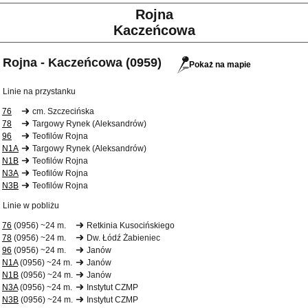
Rojna
Kaczeńcowa
Rojna - Kaczeńcowa (0959)
Pokaż na mapie
Linie na przystanku
76
cm. Szczecińska
78
Targowy Rynek (Aleksandrów)
96
Teofilów Rojna
N1A
Targowy Rynek (Aleksandrów)
N1B
Teofilów Rojna
N3A
Teofilów Rojna
N3B
Teofilów Rojna
Linie w pobliżu
76
(0956) ~24 m.
Retkinia Kusocińskiego
78
(0956) ~24 m.
Dw. Łódź Żabieniec
96
(0956) ~24 m.
Janów
N1A
(0956) ~24 m.
Janów
N1B
(0956) ~24 m.
Janów
N3A
(0956) ~24 m.
Instytut CZMP
N3B
(0956) ~24 m.
Instytut CZMP