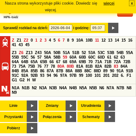
Nasza strona wykorzystuje pliki cookie. Dowiedz się
więcej
x
#
więcej.
Sprawdź rozkład na dzień:
i godzinę:
Z
Z1
Z2
0
1
2
3
4
5
6
7
8
9
10A
10B
11
12
13
14
15
16
41
43
45
Z3
Z6
Z13
Z43
50A
50B
51A
51B
52
53A
53C
53B
54B
55A
55B
55C
56
57
58A
58B
59
60A
60B
60C
60D
61
62
63
64A
64B
65A
65B
66
67
68
69A
69B
70
71A
71B
72A
72B
73
75A
75B
76
77
78
80A
80B
81A
81B
82A
82B
83
84A
84B
85A
85B
86
87A
87B
88A
88B
88C
88D
89
90
91A
91B
91C
92A
92B
93
94
96
97A
97B
99
100
101
201
202
6.
F1
G1
G2
H
W
N1A
N1B
N2
N3A
N3B
N4A
N4B
N5A
N5B
N6
N7A
N7B
N8
N9
Linie
Zmiany
Utrudnienia
Przystanki
Połączenia
Schematy
Pobierz