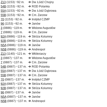
Z13
(1153) ~92 m.
Dw. Łódź Chojny
54B
(1153) ~92 m.
ROD Polanka
55A
(1153) ~92 m.
Dw. Łódź Dąbrowa
55B
(1153) ~92 m.
Cm. Zarzew
70
(1153) ~92 m.
Instytut CZMP
96
(1153) ~92 m.
Janów
3
(0886) ~119 m.
Widzew Augustów
7
(0886) ~119 m.
Cm. Zarzew
92A
(0886) ~119 m.
Stróża Kolumny
92B
(0886) ~119 m.
Stróża Kolumny
N5A
(0886) ~119 m.
Janów
N5B
(0886) ~119 m.
Andrespol
Z13
(1140) ~121 m.
Włókniarzy
3
(0887) ~137 m.
Widzew Augustów
7
(0887) ~137 m.
Cm. Zarzew
54B
(0887) ~137 m.
ROD Polanka
55A
(0887) ~137 m.
Dw. Łódź Dąbrowa
55B
(0887) ~137 m.
Cm. Zarzew
70
(0887) ~137 m.
Instytut CZMP
92A
(0887) ~137 m.
Stróża Kolumny
92B
(0887) ~137 m.
Stróża Kolumny
96
(0887) ~137 m.
Janów
N5A
(0887) ~137 m.
Janów
N5B
(0887) ~137 m.
Andrespol