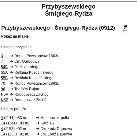
Przybyszewskiego
Śmigłego-Rydza
Przybyszewskiego - Śmigłego-Rydza (0912)
Pokaż na mapie
Linie na przystanku
3
Rondo Powstańców 1863r.
7
Cm. Ogrodowa
54B
Pl. Mikulskiego
55A
Retkinia Kusocińskiego
55B
Retkinia Kusocińskiego
70
Rondo Powstańców 1863r.
96
Teofilów Rojna
N5A
Radogoszcz Zachód
N5B
Radogoszcz Zachód
Linie w pobliżu
4
(1141) ~83 m.
Helenówek-pętla
14
(1141) ~83 m.
Karolew
4
(1153) ~92 m.
Dw. Łódź Dąbrowa
14
(1153) ~92 m.
Dw. Łódź Dąbrowa