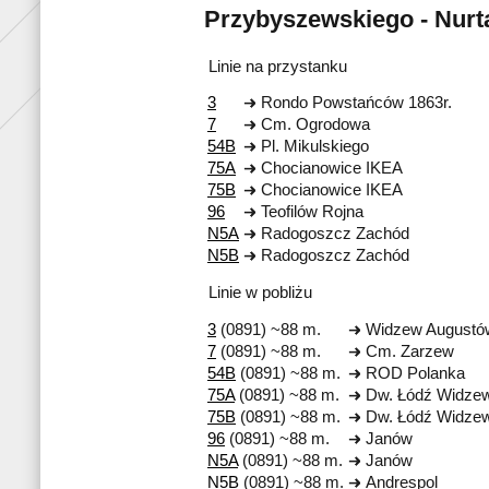
Przybyszewskiego - Nurt
Linie na przystanku
3
Rondo Powstańców 1863r.
7
Cm. Ogrodowa
54B
Pl. Mikulskiego
75A
Chocianowice IKEA
75B
Chocianowice IKEA
96
Teofilów Rojna
N5A
Radogoszcz Zachód
N5B
Radogoszcz Zachód
Linie w pobliżu
3
(0891) ~88 m.
Widzew Augustó
7
(0891) ~88 m.
Cm. Zarzew
54B
(0891) ~88 m.
ROD Polanka
75A
(0891) ~88 m.
Dw. Łódź Widze
75B
(0891) ~88 m.
Dw. Łódź Widze
96
(0891) ~88 m.
Janów
N5A
(0891) ~88 m.
Janów
N5B
(0891) ~88 m.
Andrespol