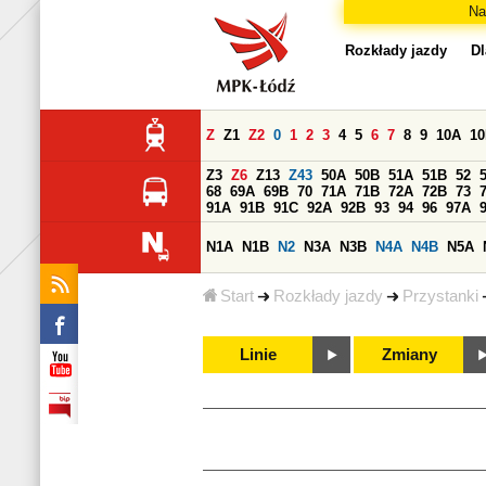
Na
Rozkłady jazdy
Dl
Z
Z1
Z2
0
1
2
3
4
5
6
7
8
9
10A
1
Z3
Z6
Z13
Z43
50A
50B
51A
51B
52
68
69A
69B
70
71A
71B
72A
72B
73
91A
91B
91C
92A
92B
93
94
96
97A
N1A
N1B
N2
N3A
N3B
N4A
N4B
N5A
Start
Rozkłady jazdy
Przystanki
Linie
Zmiany