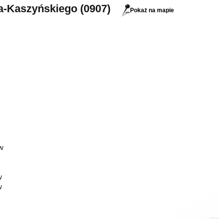
a-Kaszyńskiego (0907)
Pokaż na mapie
w
w
w