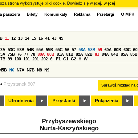
sza strona wykorzystuje pliki cookie. Dowiedz się więcej.
więcej
a pasażera
Bilety
Komunikaty
Reklama
Przetargi
O MPK
0B
11
12
13
14
15
16
41
43
45
53A
53C
53B
54B
55A
55B
55C
56
57
58A
58B
59
60A
60B
60C
60
75A
75B
76
77
78
80A
80B
81A
81B
82A
82B
83
84A
84B
85A
85B
97B
99
100
101
201
202
6.
F1
G1
G2
H
W
N5B
N6
N7A
N7B
N8
N9
Przystanek 907
Sprawdź rozkład na d
Utrudnienia
Przystanki
Połączenia
Przybyszewskiego
Nurta-Kaszyńskiego