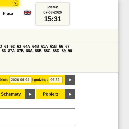
x
Piątek
07-08-2026
Praca
15:31
D
61
62
63
64A
64B
65A
65B
66
67
86
87A
87B
88A
88B
88C
88D
89
90
zień:
i godzinę:
Schematy
Pobierz