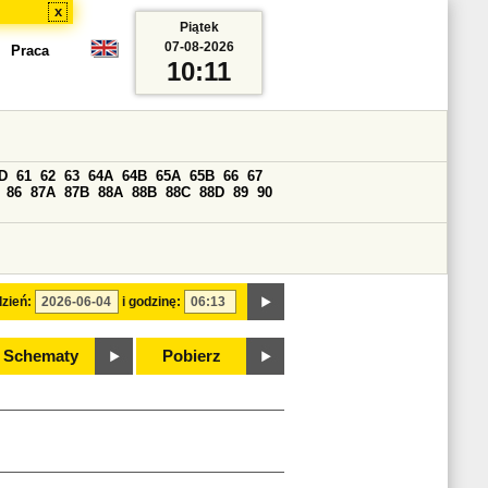
x
Piątek
07-08-2026
Praca
10:11
D
61
62
63
64A
64B
65A
65B
66
67
86
87A
87B
88A
88B
88C
88D
89
90
zień:
i godzinę:
Schematy
Pobierz