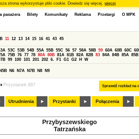
sza strona wykorzystuje pliki cookie. Dowiedz się więcej.
więcej
a pasażera
Bilety
Komunikaty
Reklama
Przetargi
O MPK
0B
11
12
13
14
15
16
41
43
45
53A
53C
53B
54B
55A
55B
55C
56
57
58A
58B
59
60A
60B
60C
60
75A
75B
76
77
78
80A
80B
81A
81B
82A
82B
83
84A
84B
85A
85B
97B
99
100
101
201
202
6.
F1
G1
G2
H
W
N5B
N6
N7A
N7B
N8
N9
Przystanek 887
Sprawdź rozkład na d
Utrudnienia
Przystanki
Połączenia
Przybyszewskiego
Tatrzańska