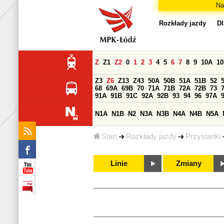
Na
Rozkłady jazdy
Dl
Z
Z1
Z2
0
1
2
3
4
5
6
7
8
9
10A
1
Z3
Z6
Z13
Z43
50A
50B
51A
51B
52
68
69A
69B
70
71A
71B
72A
72B
73
91A
91B
91C
92A
92B
93
94
96
97A
N1A
N1B
N2
N3A
N3B
N4A
N4B
N5A
Start
Rozkłady jazdy
Przystanki
Linie
Zmiany