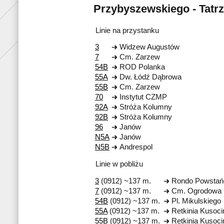
Przybyszewskiego - Tatrz
Linie na przystanku
3
Widzew Augustów
7
Cm. Zarzew
54B
ROD Polanka
55A
Dw. Łódź Dąbrowa
55B
Cm. Zarzew
70
Instytut CZMP
92A
Stróża Kolumny
92B
Stróża Kolumny
96
Janów
N5A
Janów
N5B
Andrespol
Linie w pobliżu
3
(0912) ~137 m.
Rondo Powstań
7
(0912) ~137 m.
Cm. Ogrodowa
54B
(0912) ~137 m.
Pl. Mikulskiego
55A
(0912) ~137 m.
Retkinia Kusoci
55B
(0912) ~137 m.
Retkinia Kusoci