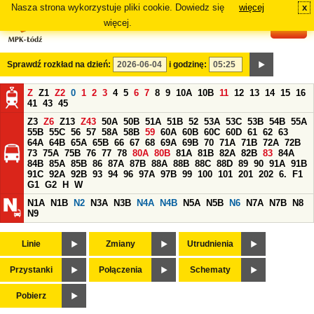
Nasza strona wykorzystuje pliki cookie. Dowiedz się
więcej
x
#
więcej.
Sprawdź rozkład na dzień:
i godzinę:
Z
Z1
Z2
0
1
2
3
4
5
6
7
8
9
10A
10B
11
12
13
14
15
16
41
43
45
Z3
Z6
Z13
Z43
50A
50B
51A
51B
52
53A
53C
53B
54B
55A
55B
55C
56
57
58A
58B
59
60A
60B
60C
60D
61
62
63
64A
64B
65A
65B
66
67
68
69A
69B
70
71A
71B
72A
72B
73
75A
75B
76
77
78
80A
80B
81A
81B
82A
82B
83
84A
84B
85A
85B
86
87A
87B
88A
88B
88C
88D
89
90
91A
91B
91C
92A
92B
93
94
96
97A
97B
99
100
101
201
202
6.
F1
G1
G2
H
W
N1A
N1B
N2
N3A
N3B
N4A
N4B
N5A
N5B
N6
N7A
N7B
N8
N9
Linie
Zmiany
Utrudnienia
Przystanki
Połączenia
Schematy
Pobierz