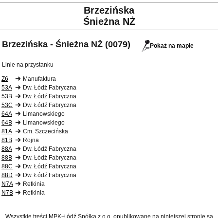
Brzezińska
Śnieżna NŻ
Brzezińska - Śnieżna NŻ (0079)
Pokaż na mapie
Linie na przystanku
Z6
Manufaktura
53A
Dw. Łódź Fabryczna
53B
Dw. Łódź Fabryczna
53C
Dw. Łódź Fabryczna
64A
Limanowskiego
64B
Limanowskiego
81A
Cm. Szczecińska
81B
Rojna
88A
Dw. Łódź Fabryczna
88B
Dw. Łódź Fabryczna
88C
Dw. Łódź Fabryczna
88D
Dw. Łódź Fabryczna
N7A
Retkinia
N7B
Retkinia
Wszystkie treści MPK-Łódź Spółka z o.o. opublikowane na niniejszej stronie są