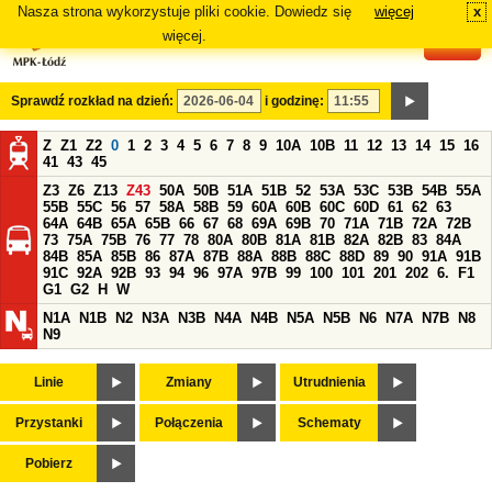
Nasza strona wykorzystuje pliki cookie. Dowiedz się
więcej
x
#
więcej.
Sprawdź rozkład na dzień:
i godzinę:
Z
Z1
Z2
0
1
2
3
4
5
6
7
8
9
10A
10B
11
12
13
14
15
16
41
43
45
Z3
Z6
Z13
Z43
50A
50B
51A
51B
52
53A
53C
53B
54B
55A
55B
55C
56
57
58A
58B
59
60A
60B
60C
60D
61
62
63
64A
64B
65A
65B
66
67
68
69A
69B
70
71A
71B
72A
72B
73
75A
75B
76
77
78
80A
80B
81A
81B
82A
82B
83
84A
84B
85A
85B
86
87A
87B
88A
88B
88C
88D
89
90
91A
91B
91C
92A
92B
93
94
96
97A
97B
99
100
101
201
202
6.
F1
G1
G2
H
W
N1A
N1B
N2
N3A
N3B
N4A
N4B
N5A
N5B
N6
N7A
N7B
N8
N9
Linie
Zmiany
Utrudnienia
Przystanki
Połączenia
Schematy
Pobierz