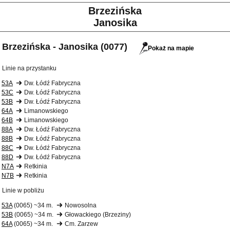
Brzezińska
Janosika
Brzezińska - Janosika (0077)
Pokaż na mapie
Linie na przystanku
53A
Dw. Łódź Fabryczna
53C
Dw. Łódź Fabryczna
53B
Dw. Łódź Fabryczna
64A
Limanowskiego
64B
Limanowskiego
88A
Dw. Łódź Fabryczna
88B
Dw. Łódź Fabryczna
88C
Dw. Łódź Fabryczna
88D
Dw. Łódź Fabryczna
N7A
Retkinia
N7B
Retkinia
Linie w pobliżu
53A
(0065) ~34 m.
Nowosolna
53B
(0065) ~34 m.
Głowackiego (Brzeziny)
64A
(0065) ~34 m.
Cm. Zarzew