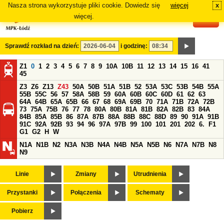
Nasza strona wykorzystuje pliki cookie. Dowiedz się
więcej
x
#
więcej.
Sprawdź rozkład na dzień:
i godzinę:
Z1
0
1
2
3
4
5
6
7
8
9
10A
10B
11
12
13
14
15
16
41
45
Z3
Z6
Z13
Z43
50A
50B
51A
51B
52
53A
53C
53B
54B
55A
55B
55C
56
57
58A
58B
59
60A
60B
60C
60D
61
62
63
64A
64B
65A
65B
66
67
68
69A
69B
70
71A
71B
72A
72B
73
75A
75B
76
77
78
80A
80B
81A
81B
82A
82B
83
84A
84B
85A
85B
86
87A
87B
88A
88B
88C
88D
89
90
91A
91B
91C
92A
92B
93
94
96
97A
97B
99
100
101
201
202
6.
F1
G1
G2
H
W
N1A
N1B
N2
N3A
N3B
N4A
N4B
N5A
N5B
N6
N7A
N7B
N8
N9
Linie
Zmiany
Utrudnienia
Przystanki
Połączenia
Schematy
Pobierz