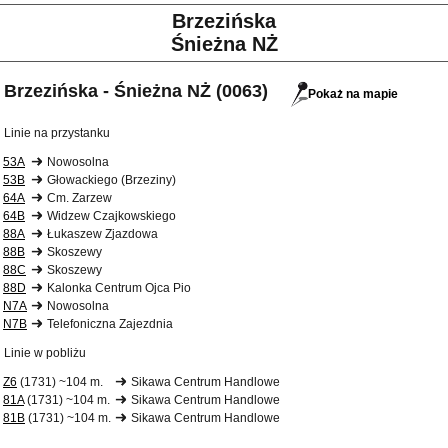
Brzezińska
Śnieżna NŻ
Brzezińska - Śnieżna NŻ (0063)
Pokaż na mapie
Linie na przystanku
53A
Nowosolna
53B
Głowackiego (Brzeziny)
64A
Cm. Zarzew
64B
Widzew Czajkowskiego
88A
Łukaszew Zjazdowa
88B
Skoszewy
88C
Skoszewy
88D
Kalonka Centrum Ojca Pio
N7A
Nowosolna
N7B
Telefoniczna Zajezdnia
Linie w pobliżu
Z6
(1731) ~104 m.
Sikawa Centrum Handlowe
81A
(1731) ~104 m.
Sikawa Centrum Handlowe
81B
(1731) ~104 m.
Sikawa Centrum Handlowe