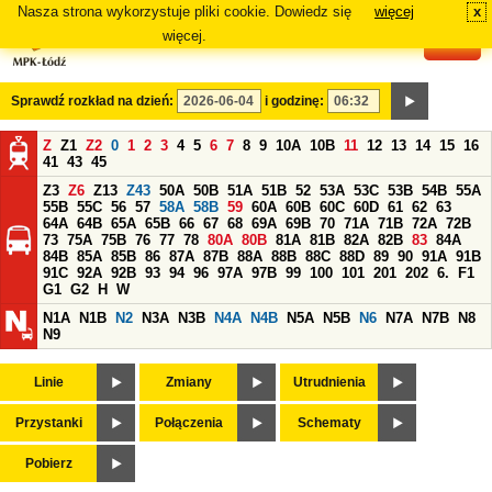
Nasza strona wykorzystuje pliki cookie. Dowiedz się
więcej
x
#
więcej.
Sprawdź rozkład na dzień:
i godzinę:
Z
Z1
Z2
0
1
2
3
4
5
6
7
8
9
10A
10B
11
12
13
14
15
16
41
43
45
Z3
Z6
Z13
Z43
50A
50B
51A
51B
52
53A
53C
53B
54B
55A
55B
55C
56
57
58A
58B
59
60A
60B
60C
60D
61
62
63
64A
64B
65A
65B
66
67
68
69A
69B
70
71A
71B
72A
72B
73
75A
75B
76
77
78
80A
80B
81A
81B
82A
82B
83
84A
84B
85A
85B
86
87A
87B
88A
88B
88C
88D
89
90
91A
91B
91C
92A
92B
93
94
96
97A
97B
99
100
101
201
202
6.
F1
G1
G2
H
W
N1A
N1B
N2
N3A
N3B
N4A
N4B
N5A
N5B
N6
N7A
N7B
N8
N9
Linie
Zmiany
Utrudnienia
Przystanki
Połączenia
Schematy
Pobierz