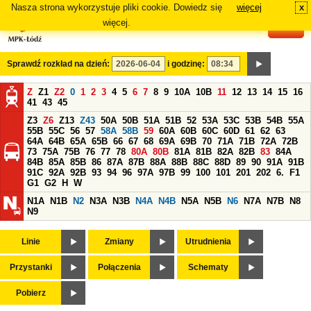
Nasza strona wykorzystuje pliki cookie. Dowiedz się
więcej
x
#
więcej.
Sprawdź rozkład na dzień:
i godzinę:
Z
Z1
Z2
0
1
2
3
4
5
6
7
8
9
10A
10B
11
12
13
14
15
16
41
43
45
Z3
Z6
Z13
Z43
50A
50B
51A
51B
52
53A
53C
53B
54B
55A
55B
55C
56
57
58A
58B
59
60A
60B
60C
60D
61
62
63
64A
64B
65A
65B
66
67
68
69A
69B
70
71A
71B
72A
72B
73
75A
75B
76
77
78
80A
80B
81A
81B
82A
82B
83
84A
84B
85A
85B
86
87A
87B
88A
88B
88C
88D
89
90
91A
91B
91C
92A
92B
93
94
96
97A
97B
99
100
101
201
202
6.
F1
G1
G2
H
W
N1A
N1B
N2
N3A
N3B
N4A
N4B
N5A
N5B
N6
N7A
N7B
N8
N9
Linie
Zmiany
Utrudnienia
Przystanki
Połączenia
Schematy
Pobierz