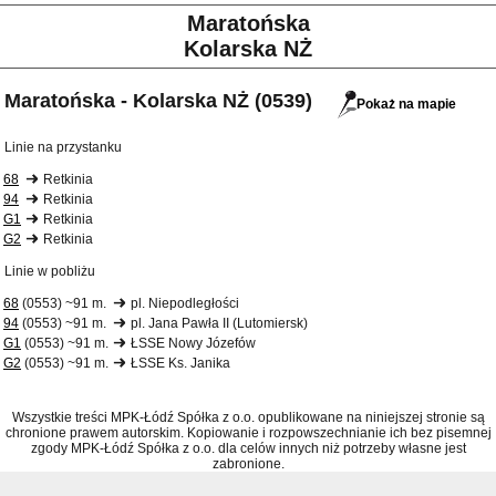
Maratońska
Kolarska NŻ
Maratońska - Kolarska NŻ (0539)
Pokaż na mapie
Linie na przystanku
68
Retkinia
94
Retkinia
G1
Retkinia
G2
Retkinia
Linie w pobliżu
68
(0553) ~91 m.
pl. Niepodległości
94
(0553) ~91 m.
pl. Jana Pawła II (Lutomiersk)
G1
(0553) ~91 m.
ŁSSE Nowy Józefów
G2
(0553) ~91 m.
ŁSSE Ks. Janika
Wszystkie treści MPK-Łódź Spółka z o.o. opublikowane na niniejszej stronie są
chronione prawem autorskim. Kopiowanie i rozpowszechnianie ich bez pisemnej
zgody MPK-Łódź Spółka z o.o. dla celów innych niż potrzeby własne jest
zabronione.