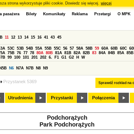
sza strona wykorzystuje pliki cookie. Dowiedz się więcej.
więcej
a pasażera
Bilety
Komunikaty
Reklama
Przetargi
O MPK
0B
11
12
13
14
15
16
41
43
45
53A
53C
53B
54B
55A
55B
55C
56
57
58A
58B
59
60A
60B
60C
60
75A
75B
76
77
78
80A
80B
81A
81B
82A
82B
83
84A
84B
85A
85B
97B
99
100
101
201
202
6.
F1
G1
G2
H
W
N5B
N6
N7A
N7B
N8
N9
Przystanek 5369
Sprawdź rozkład na d
Utrudnienia
Przystanki
Połączenia
Podchorążych
Park Podchorążych