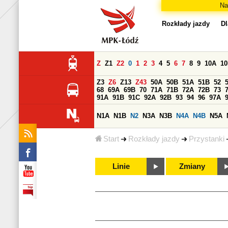
Na
Rozkłady jazdy
Dl
Z
Z1
Z2
0
1
2
3
4
5
6
7
8
9
10A
1
Z3
Z6
Z13
Z43
50A
50B
51A
51B
52
68
69A
69B
70
71A
71B
72A
72B
73
91A
91B
91C
92A
92B
93
94
96
97A
N1A
N1B
N2
N3A
N3B
N4A
N4B
N5A
Start
Rozkłady jazdy
Przystanki
Linie
Zmiany