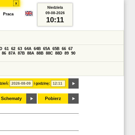
x
Niedziela
09-08-2026
Praca
10:11
D
61
62
63
64A
64B
65A
65B
66
67
86
87A
87B
88A
88B
88C
88D
89
90
zień:
i godzinę:
Schematy
Pobierz