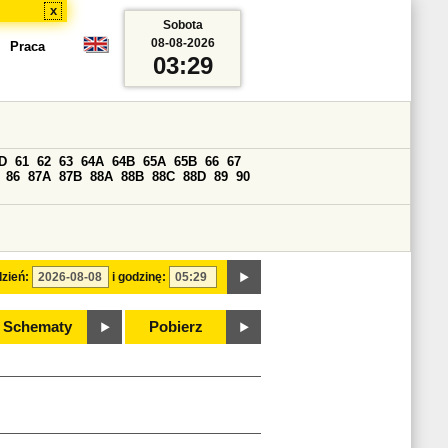
x
Sobota
08-08-2026
Praca
03:29
D
61
62
63
64A
64B
65A
65B
66
67
86
87A
87B
88A
88B
88C
88D
89
90
zień:
i godzinę:
Schematy
Pobierz