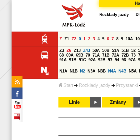
Na
Rozkłady jazdy
Dl
Z
Z1
Z2
0
1
2
3
4
5
6
7
8
9
10A
1
Z3
Z6
Z13
Z43
50A
50B
51A
51B
52
68
69A
69B
70
71A
71B
72A
72B
73
91A
91B
91C
92A
92B
93
94
96
97A
N1A
N1B
N2
N3A
N3B
N4A
N4B
N5A
Start
Rozkłady jazdy
Przystanki
Linie
Zmiany