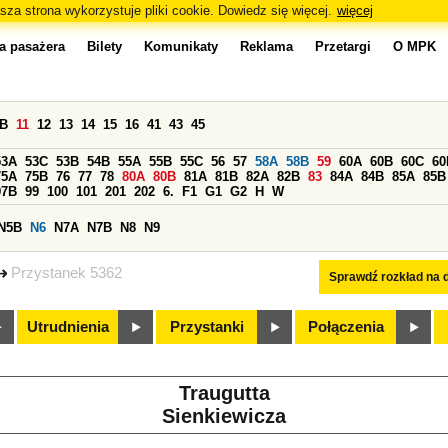
sza strona wykorzystuje pliki cookie. Dowiedz się więcej.
więcej
a pasażera
Bilety
Komunikaty
Reklama
Przetargi
O MPK
0B
11
12
13
14
15
16
41
43
45
53A
53C
53B
54B
55A
55B
55C
56
57
58A
58B
59
60A
60B
60C
60
75A
75B
76
77
78
80A
80B
81A
81B
82A
82B
83
84A
84B
85A
85B
97B
99
100
101
201
202
6.
F1
G1
G2
H
W
N5B
N6
N7A
N7B
N8
N9
Przystanek 5362
Sprawdź rozkład na d
Utrudnienia
Przystanki
Połączenia
Traugutta
Sienkiewicza