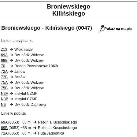
Broniewskiego
Kilińskiego
Broniewskiego - Kilińskiego (0047)
Pokaż na mapie
Linie na przystanku
Z13
Włókniarzy
69A
Dw. Łódź Widzew
69B
Dw. Łódź Widzew
70
Rondo Powstańców 1863r.
72A
Janów
72B
Janów
75A
Dw. Łódź Widzew
75B
Dw. Łódź Widzew
N3A
Instytut CZMP
N3B
Instytut CZMP
N6
Dw. Łódź Dąbrowa
Linie w pobliżu
69A
(0053) ~68 m.
Retkinia Kusocińskiego
69B
(0053) ~68 m.
Retkinia Kusocińskiego
72A
(0053) ~68 m.
Huta Jagodnica