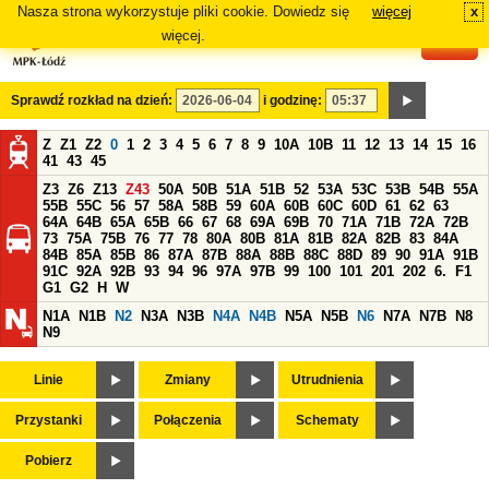
Nasza strona wykorzystuje pliki cookie. Dowiedz się
więcej
x
#
więcej.
Sprawdź rozkład na dzień:
i godzinę:
Z
Z1
Z2
0
1
2
3
4
5
6
7
8
9
10A
10B
11
12
13
14
15
16
41
43
45
Z3
Z6
Z13
Z43
50A
50B
51A
51B
52
53A
53C
53B
54B
55A
55B
55C
56
57
58A
58B
59
60A
60B
60C
60D
61
62
63
64A
64B
65A
65B
66
67
68
69A
69B
70
71A
71B
72A
72B
73
75A
75B
76
77
78
80A
80B
81A
81B
82A
82B
83
84A
84B
85A
85B
86
87A
87B
88A
88B
88C
88D
89
90
91A
91B
91C
92A
92B
93
94
96
97A
97B
99
100
101
201
202
6.
F1
G1
G2
H
W
N1A
N1B
N2
N3A
N3B
N4A
N4B
N5A
N5B
N6
N7A
N7B
N8
N9
Linie
Zmiany
Utrudnienia
Przystanki
Połączenia
Schematy
Pobierz