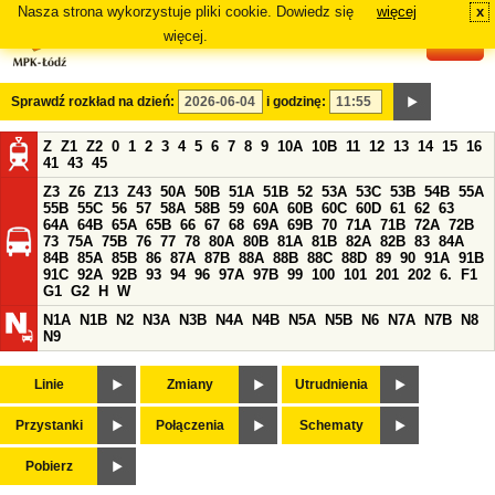
Nasza strona wykorzystuje pliki cookie. Dowiedz się
więcej
x
#
więcej.
Sprawdź rozkład na dzień:
i godzinę:
Z
Z1
Z2
0
1
2
3
4
5
6
7
8
9
10A
10B
11
12
13
14
15
16
41
43
45
Z3
Z6
Z13
Z43
50A
50B
51A
51B
52
53A
53C
53B
54B
55A
55B
55C
56
57
58A
58B
59
60A
60B
60C
60D
61
62
63
64A
64B
65A
65B
66
67
68
69A
69B
70
71A
71B
72A
72B
73
75A
75B
76
77
78
80A
80B
81A
81B
82A
82B
83
84A
84B
85A
85B
86
87A
87B
88A
88B
88C
88D
89
90
91A
91B
91C
92A
92B
93
94
96
97A
97B
99
100
101
201
202
6.
F1
G1
G2
H
W
N1A
N1B
N2
N3A
N3B
N4A
N4B
N5A
N5B
N6
N7A
N7B
N8
N9
Linie
Zmiany
Utrudnienia
Przystanki
Połączenia
Schematy
Pobierz