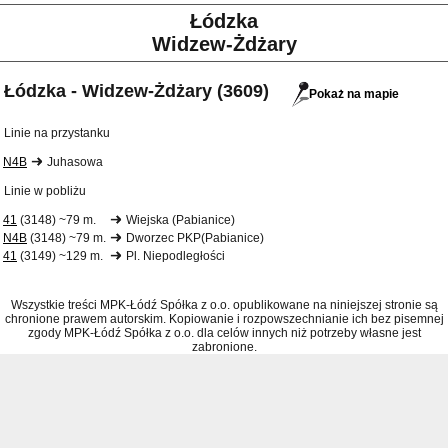
Łódzka
Widzew-Żdżary
Łódzka - Widzew-Żdżary (3609)
Pokaż na mapie
Linie na przystanku
N4B
Juhasowa
Linie w pobliżu
41
(3148) ~79 m.
Wiejska (Pabianice)
N4B
(3148) ~79 m.
Dworzec PKP(Pabianice)
41
(3149) ~129 m.
Pl. Niepodległości
Wszystkie treści MPK-Łódź Spółka z o.o. opublikowane na niniejszej stronie są
chronione prawem autorskim. Kopiowanie i rozpowszechnianie ich bez pisemnej
zgody MPK-Łódź Spółka z o.o. dla celów innych niż potrzeby własne jest
zabronione.