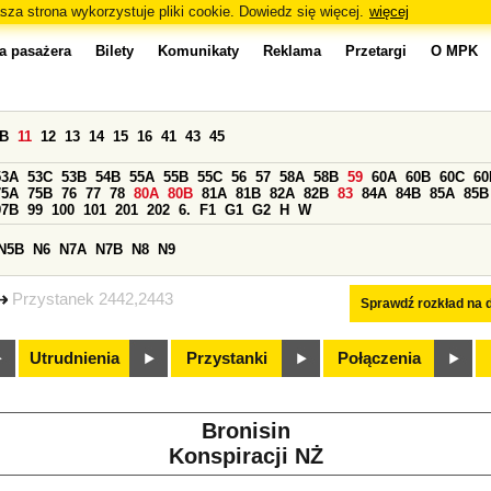
sza strona wykorzystuje pliki cookie. Dowiedz się więcej.
więcej
a pasażera
Bilety
Komunikaty
Reklama
Przetargi
O MPK
0B
11
12
13
14
15
16
41
43
45
53A
53C
53B
54B
55A
55B
55C
56
57
58A
58B
59
60A
60B
60C
60
75A
75B
76
77
78
80A
80B
81A
81B
82A
82B
83
84A
84B
85A
85B
97B
99
100
101
201
202
6.
F1
G1
G2
H
W
N5B
N6
N7A
N7B
N8
N9
Przystanek 2442,2443
Sprawdź rozkład na d
Utrudnienia
Przystanki
Połączenia
Bronisin
Konspiracji NŻ