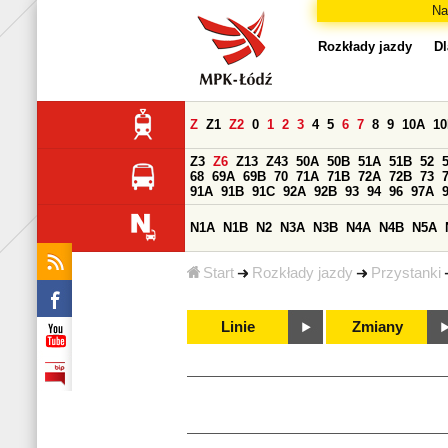
Na
Rozkłady jazdy
Dl
Z
Z1
Z2
0
1
2
3
4
5
6
7
8
9
10A
1
Z3
Z6
Z13
Z43
50A
50B
51A
51B
52
68
69A
69B
70
71A
71B
72A
72B
73
91A
91B
91C
92A
92B
93
94
96
97A
N1A
N1B
N2
N3A
N3B
N4A
N4B
N5A
Start
Rozkłady jazdy
Przystanki
Linie
Zmiany