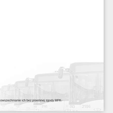
ozpowszechnianie ich bez pisemnej zgody MPK-