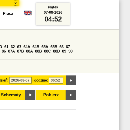
x
Piątek
07-08-2026
Praca
04:52
D
61
62
63
64A
64B
65A
65B
66
67
86
87A
87B
88A
88B
88C
88D
89
90
zień:
i godzinę:
Schematy
Pobierz