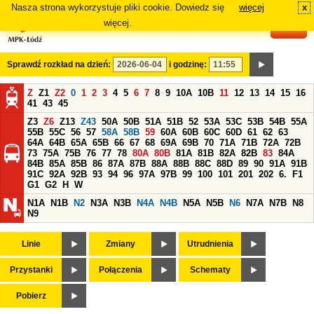
Nasza strona wykorzystuje pliki cookie. Dowiedz się
więcej
x
#
więcej.
Sprawdź rozkład na dzień:
i godzinę:
Z
Z1
Z2
0
1
2
3
4
5
6
7
8
9
10A
10B
11
12
13
14
15
16
41
43
45
Z3
Z6
Z13
Z43
50A
50B
51A
51B
52
53A
53C
53B
54B
55A
55B
55C
56
57
58A
58B
59
60A
60B
60C
60D
61
62
63
64A
64B
65A
65B
66
67
68
69A
69B
70
71A
71B
72A
72B
73
75A
75B
76
77
78
80A
80B
81A
81B
82A
82B
83
84A
84B
85A
85B
86
87A
87B
88A
88B
88C
88D
89
90
91A
91B
91C
92A
92B
93
94
96
97A
97B
99
100
101
201
202
6.
F1
G1
G2
H
W
N1A
N1B
N2
N3A
N3B
N4A
N4B
N5A
N5B
N6
N7A
N7B
N8
N9
Linie
Zmiany
Utrudnienia
Przystanki
Połączenia
Schematy
Pobierz