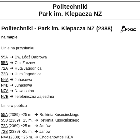
Politechniki
Park im. Klepacza NŻ
Politechniki - Park im. Klepacza NŻ (2388)
Pokaż
na mapie
Linie na przystanku
55A
Dw. Łódź Dąbrowa
55B
Cm. Zarzew
72A
Huta Jagodnica
72B
Huta Jagodnica
N4A
Juhasowa
N4B
Juhasowa
N7A
Nowosolna
N7B
Telefoniczna Zajezdnia
Linie w pobliżu
55A
(2389) ~25 m.
Retkinia Kusocińskiego
55B
(2389) ~25 m.
Retkinia Kusocińskiego
72A
(2389) ~25 m.
Janów
72B
(2389) ~25 m.
Janów
N4A
(2389) ~25 m.
Chocianowice IKEA