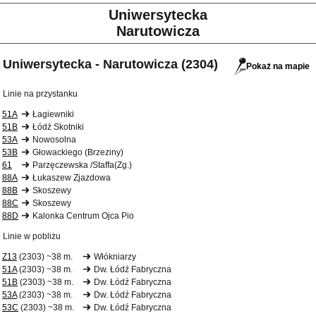
Uniwersytecka
Narutowicza
Uniwersytecka - Narutowicza (2304)
Pokaż na mapie
Linie na przystanku
51A
Łagiewniki
51B
Łódź Skotniki
53A
Nowosolna
53B
Głowackiego (Brzeziny)
61
Parzęczewska /Staffa(Zg.)
88A
Łukaszew Zjazdowa
88B
Skoszewy
88C
Skoszewy
88D
Kalonka Centrum Ojca Pio
Linie w pobliżu
Z13
(2303) ~38 m.
Włókniarzy
51A
(2303) ~38 m.
Dw. Łódź Fabryczna
51B
(2303) ~38 m.
Dw. Łódź Fabryczna
53A
(2303) ~38 m.
Dw. Łódź Fabryczna
53C
(2303) ~38 m.
Dw. Łódź Fabryczna