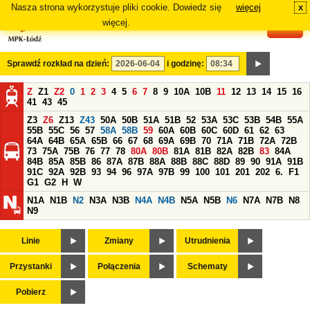
Nasza strona wykorzystuje pliki cookie. Dowiedz się
więcej
x
#
więcej.
Sprawdź rozkład na dzień:
i godzinę:
Z
Z1
Z2
0
1
2
3
4
5
6
7
8
9
10A
10B
11
12
13
14
15
16
41
43
45
Z3
Z6
Z13
Z43
50A
50B
51A
51B
52
53A
53C
53B
54B
55A
55B
55C
56
57
58A
58B
59
60A
60B
60C
60D
61
62
63
64A
64B
65A
65B
66
67
68
69A
69B
70
71A
71B
72A
72B
73
75A
75B
76
77
78
80A
80B
81A
81B
82A
82B
83
84A
84B
85A
85B
86
87A
87B
88A
88B
88C
88D
89
90
91A
91B
91C
92A
92B
93
94
96
97A
97B
99
100
101
201
202
6.
F1
G1
G2
H
W
N1A
N1B
N2
N3A
N3B
N4A
N4B
N5A
N5B
N6
N7A
N7B
N8
N9
Linie
Zmiany
Utrudnienia
Przystanki
Połączenia
Schematy
Pobierz