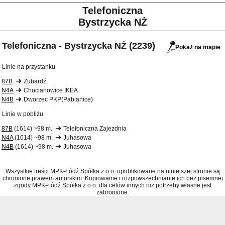
Telefoniczna
Bystrzycka NŻ
Telefoniczna - Bystrzycka NŻ (2239)
Pokaż na mapie
Linie na przystanku
87B
Żubardź
N4A
Chocianowice IKEA
N4B
Dworzec PKP(Pabianice)
Linie w pobliżu
87B
(1614) ~98 m.
Telefoniczna Zajezdnia
N4A
(1614) ~98 m.
Juhasowa
N4B
(1614) ~98 m.
Juhasowa
Wszystkie treści MPK-Łódź Spółka z o.o. opublikowane na niniejszej stronie są
chronione prawem autorskim. Kopiowanie i rozpowszechnianie ich bez pisemnej
zgody MPK-Łódź Spółka z o.o. dla celów innych niż potrzeby własne jest
zabronione.