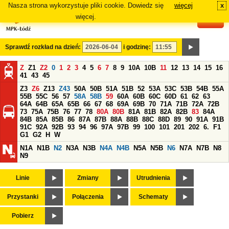
Nasza strona wykorzystuje pliki cookie. Dowiedz się
więcej
x
#
więcej.
Sprawdź rozkład na dzień:
i godzinę:
Z
Z1
Z2
0
1
2
3
4
5
6
7
8
9
10A
10B
11
12
13
14
15
16
41
43
45
Z3
Z6
Z13
Z43
50A
50B
51A
51B
52
53A
53C
53B
54B
55A
55B
55C
56
57
58A
58B
59
60A
60B
60C
60D
61
62
63
64A
64B
65A
65B
66
67
68
69A
69B
70
71A
71B
72A
72B
73
75A
75B
76
77
78
80A
80B
81A
81B
82A
82B
83
84A
84B
85A
85B
86
87A
87B
88A
88B
88C
88D
89
90
91A
91B
91C
92A
92B
93
94
96
97A
97B
99
100
101
201
202
6.
F1
G1
G2
H
W
N1A
N1B
N2
N3A
N3B
N4A
N4B
N5A
N5B
N6
N7A
N7B
N8
N9
Linie
Zmiany
Utrudnienia
Przystanki
Połączenia
Schematy
Pobierz