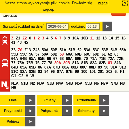
Nasza strona wykorzystuje pliki cookie. Dowiedz się
więcej
x
#
więcej.
Sprawdź rozkład na dzień:
i godzinę:
Z
Z1
Z2
0
1
2
3
4
5
6
7
8
9
10A
10B
11
12
13
14
15
16
41
43
45
Z3
Z6
Z13
Z43
50A
50B
51A
51B
52
53A
53C
53B
54B
55A
55B
55C
56
57
58A
58B
59
60A
60B
60C
60D
61
62
63
64A
64B
65A
65B
66
67
68
69A
69B
70
71A
71B
72A
72B
73
75A
75B
76
77
78
80A
80B
81A
81B
82A
82B
83
84A
84B
85A
85B
86
87A
87B
88A
88B
88C
88D
89
90
91A
91B
91C
92A
92B
93
94
96
97A
97B
99
100
101
201
202
6.
F1
G1
G2
H
W
N1A
N1B
N2
N3A
N3B
N4A
N4B
N5A
N5B
N6
N7A
N7B
N8
N9
Linie
Zmiany
Utrudnienia
Przystanki
Połączenia
Schematy
Pobierz