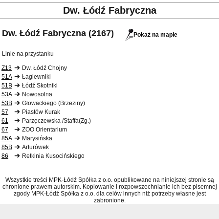
Dw. Łódź Fabryczna
Dw. Łódź Fabryczna (2167)
Pokaż na mapie
Linie na przystanku
Z13
Dw. Łódź Chojny
51A
Łagiewniki
51B
Łódź Skotniki
53A
Nowosolna
53B
Głowackiego (Brzeziny)
57
Piastów Kurak
61
Parzęczewska /Staffa(Zg.)
67
ZOO Orientarium
85A
Marysińska
85B
Arturówek
86
Retkinia Kusocińskiego
Wszystkie treści MPK-Łódź Spółka z o.o. opublikowane na niniejszej stronie są
chronione prawem autorskim. Kopiowanie i rozpowszechnianie ich bez pisemnej
zgody MPK-Łódź Spółka z o.o. dla celów innych niż potrzeby własne jest
zabronione.