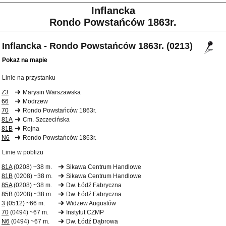
Inflancka
Rondo Powstańców 1863r.
Inflancka - Rondo Powstańców 1863r. (0213)
Pokaż na mapie
Linie na przystanku
Z3
Marysin Warszawska
66
Modrzew
70
Rondo Powstańców 1863r.
81A
Cm. Szczecińska
81B
Rojna
N6
Rondo Powstańców 1863r.
Linie w pobliżu
81A
(0208) ~38 m.
Sikawa Centrum Handlowe
81B
(0208) ~38 m.
Sikawa Centrum Handlowe
85A
(0208) ~38 m.
Dw. Łódź Fabryczna
85B
(0208) ~38 m.
Dw. Łódź Fabryczna
3
(0512) ~66 m.
Widzew Augustów
70
(0494) ~67 m.
Instytut CZMP
N6
(0494) ~67 m.
Dw. Łódź Dąbrowa