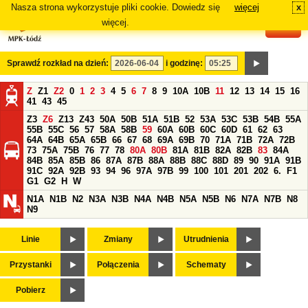
Nasza strona wykorzystuje pliki cookie. Dowiedz się
więcej
x
#
więcej.
Sprawdź rozkład na dzień:
i godzinę:
Z
Z1
Z2
0
1
2
3
4
5
6
7
8
9
10A
10B
11
12
13
14
15
16
41
43
45
Z3
Z6
Z13
Z43
50A
50B
51A
51B
52
53A
53C
53B
54B
55A
55B
55C
56
57
58A
58B
59
60A
60B
60C
60D
61
62
63
64A
64B
65A
65B
66
67
68
69A
69B
70
71A
71B
72A
72B
73
75A
75B
76
77
78
80A
80B
81A
81B
82A
82B
83
84A
84B
85A
85B
86
87A
87B
88A
88B
88C
88D
89
90
91A
91B
91C
92A
92B
93
94
96
97A
97B
99
100
101
201
202
6.
F1
G1
G2
H
W
N1A
N1B
N2
N3A
N3B
N4A
N4B
N5A
N5B
N6
N7A
N7B
N8
N9
Linie
Zmiany
Utrudnienia
Przystanki
Połączenia
Schematy
Pobierz