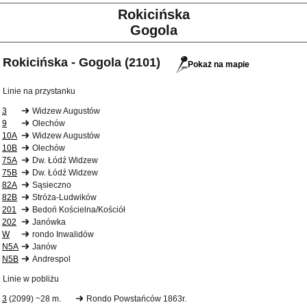
Rokicińska
Gogola
Rokicińska - Gogola (2101)
Pokaż na mapie
Linie na przystanku
3
Widzew Augustów
9
Olechów
10A
Widzew Augustów
10B
Olechów
75A
Dw. Łódź Widzew
75B
Dw. Łódź Widzew
82A
Sąsieczno
82B
Stróża-Ludwików
201
Bedoń Kościelna/Kościół
202
Janówka
W
rondo Inwalidów
N5A
Janów
N5B
Andrespol
Linie w pobliżu
3
(2099) ~28 m.
Rondo Powstańców 1863r.