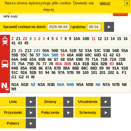
Nasza strona wykorzystuje pliki cookie. Dowiedz się
więcej
x
#
więcej.
Sprawdź rozkład na dzień:
i godzinę:
Z
Z1
Z2
0
1
2
3
4
5
6
7
8
9
10A
10B
11
12
13
14
15
16
41
43
45
Z3
Z6
Z13
Z43
50A
50B
51A
51B
52
53A
53C
53B
54B
55A
55B
55C
56
57
58A
58B
59
60A
60B
60C
60D
61
62
63
64A
64B
65A
65B
66
67
68
69A
69B
70
71A
71B
72A
72B
73
75A
75B
76
77
78
80A
80B
81A
81B
82A
82B
83
84A
84B
85A
85B
86
87A
87B
88A
88B
88C
88D
89
90
91A
91B
91C
92A
92B
93
94
96
97A
97B
99
100
101
201
202
6.
F1
G1
G2
H
W
N1A
N1B
N2
N3A
N3B
N4A
N4B
N5A
N5B
N6
N7A
N7B
N8
N9
Linie
Zmiany
Utrudnienia
Przystanki
Połączenia
Schematy
Pobierz