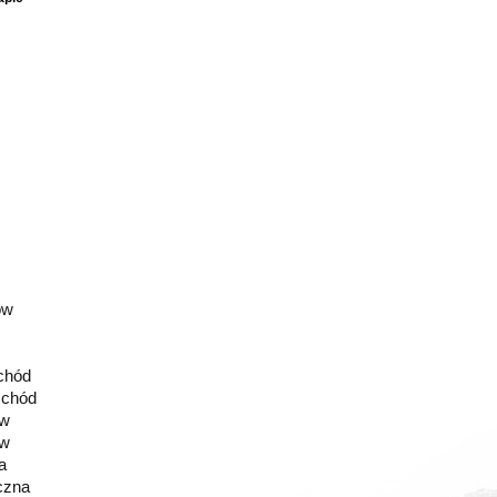
ów
chód
chód
ew
ew
a
czna