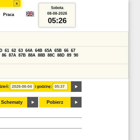
x
Sobota
08-08-2026
Praca
05:26
D
61
62
63
64A
64B
65A
65B
66
67
86
87A
87B
88A
88B
88C
88D
89
90
zień:
i godzinę:
Schematy
Pobierz