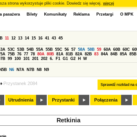
sza strona wykorzystuje pliki cookie. Dowiedz się więcej.
więcej
a pasażera
Bilety
Komunikaty
Reklama
Przetargi
O MPK
0B
11
12
13
14
15
16
41
43
45
53A
53C
53B
54B
55A
55B
55C
56
57
58A
58B
59
60A
60B
60C
60
75A
75B
76
77
78
80A
80B
81A
81B
82A
82B
83
84A
84B
85A
85B
97B
99
100
101
201
202
6.
F1
G1
G2
H
W
N5B
N6
N7A
N7B
N8
N9
Przystanek 2084
Sprawdź rozkład na d
Utrudnienia
Przystanki
Połączenia
Retkinia
apie