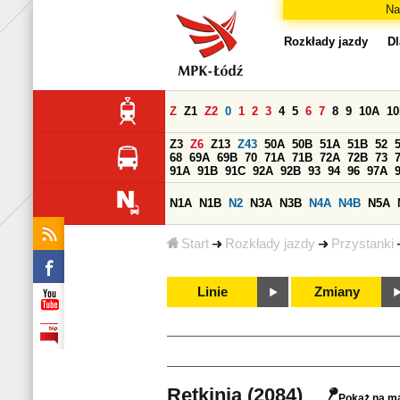
Na
Rozkłady jazdy
Dl
Z
Z1
Z2
0
1
2
3
4
5
6
7
8
9
10A
1
Z3
Z6
Z13
Z43
50A
50B
51A
51B
52
68
69A
69B
70
71A
71B
72A
72B
73
91A
91B
91C
92A
92B
93
94
96
97A
N1A
N1B
N2
N3A
N3B
N4A
N4B
N5A
Start
Rozkłady jazdy
Przystanki
Linie
Zmiany
Retkinia (2084)
Pokaż na m