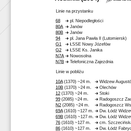
Linie na przystanku
68
pl. Niepodległości
80A
Janów
80B
Janów
94
pl. Jana Pawła II (Lutomiersk)
G1
ŁSSE Nowy Józefów
G2
ŁSSE Ks. Janika
N7A
Nowosolna
N7B
Telefoniczna Zajezdnia
Linie w pobliżu
10A
(1370) ~24 m.
Widzew August
10B
(1370) ~24 m.
Olechów
12
(1370) ~24 m.
Stoki
99
(2085) ~24 m.
Radogoszcz Za
N2
(2085) ~24 m.
Radogoszcz Ws
69A
(1610) ~127 m.
Dw. Łódź Widz
69B
(1610) ~127 m.
Dw. Łódź Widz
76
(1610) ~127 m.
cm. Szczecińsk
86
(1610) ~127 m.
Dw. Łódź Fabry