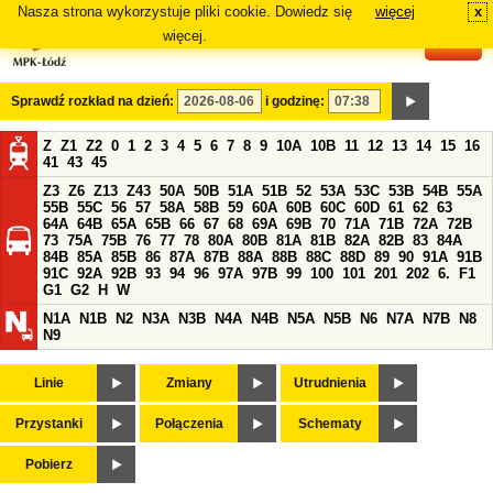
Nasza strona wykorzystuje pliki cookie. Dowiedz się
więcej
x
#
więcej.
Sprawdź rozkład na dzień:
i godzinę:
Z
Z1
Z2
0
1
2
3
4
5
6
7
8
9
10A
10B
11
12
13
14
15
16
41
43
45
Z3
Z6
Z13
Z43
50A
50B
51A
51B
52
53A
53C
53B
54B
55A
55B
55C
56
57
58A
58B
59
60A
60B
60C
60D
61
62
63
64A
64B
65A
65B
66
67
68
69A
69B
70
71A
71B
72A
72B
73
75A
75B
76
77
78
80A
80B
81A
81B
82A
82B
83
84A
84B
85A
85B
86
87A
87B
88A
88B
88C
88D
89
90
91A
91B
91C
92A
92B
93
94
96
97A
97B
99
100
101
201
202
6.
F1
G1
G2
H
W
N1A
N1B
N2
N3A
N3B
N4A
N4B
N5A
N5B
N6
N7A
N7B
N8
N9
Linie
Zmiany
Utrudnienia
Przystanki
Połączenia
Schematy
Pobierz