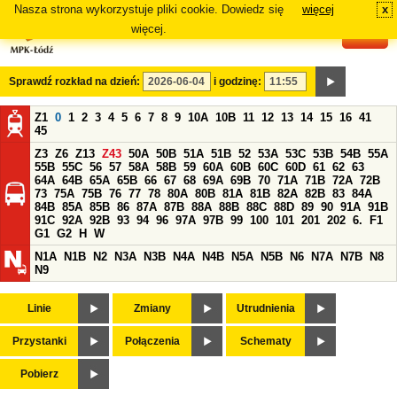
Nasza strona wykorzystuje pliki cookie. Dowiedz się
więcej
x
#
więcej.
Sprawdź rozkład na dzień:
i godzinę:
Z1
0
1
2
3
4
5
6
7
8
9
10A
10B
11
12
13
14
15
16
41
45
Z3
Z6
Z13
Z43
50A
50B
51A
51B
52
53A
53C
53B
54B
55A
55B
55C
56
57
58A
58B
59
60A
60B
60C
60D
61
62
63
64A
64B
65A
65B
66
67
68
69A
69B
70
71A
71B
72A
72B
73
75A
75B
76
77
78
80A
80B
81A
81B
82A
82B
83
84A
84B
85A
85B
86
87A
87B
88A
88B
88C
88D
89
90
91A
91B
91C
92A
92B
93
94
96
97A
97B
99
100
101
201
202
6.
F1
G1
G2
H
W
N1A
N1B
N2
N3A
N3B
N4A
N4B
N5A
N5B
N6
N7A
N7B
N8
N9
Linie
Zmiany
Utrudnienia
Przystanki
Połączenia
Schematy
Pobierz