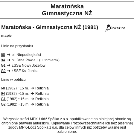
Maratońska
Gimnastyczna NŻ
Maratońska - Gimnastyczna NŻ (1981)
Pokaż na
mapie
Linie na przystanku
68
pl. Niepodległości
94
pl. Jana Pawła II (Lutomiersk)
G1
ŁSSE Nowy Józefów
G2
ŁSSE Ks. Janika
Linie w pobliżu
68
(1982) ~15 m.
Retkinia
94
(1982) ~15 m.
Retkinia
G1
(1982) ~15 m.
Retkinia
G2
(1982) ~15 m.
Retkinia
Wszystkie treści MPK-Łódź Spółka z o.o. opublikowane na niniejszej stronie są
chronione prawem autorskim. Kopiowanie i rozpowszechnianie ich bez pisemnej
zgody MPK-Łódź Spółka z o.o. dla celów innych niż potrzeby własne jest
zabronione.