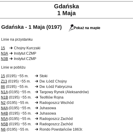
Gdańska
1 Maja
Gdańska - 1 Maja (0197)
Pokaż na mapie
Linie na przystanku
15
Chojny Kurczaki
N3A
Instytut CZMP
N3B
Instytut CZMP
Linie w pobliżu
15
(0195) ~55 m.
Stoki
Z13
(0195) ~55 m.
Dw. Łódź Chojny
86
(0195) ~55 m.
Dw. Łódź Fabryczna
N1A
(0195) ~55 m.
Targowy Rynek (Aleksandrów)
N1B
(0195) ~55 m.
Teofilów Rojna
N2
(0195) ~55 m.
Radogoszcz Wschód
N4A
(0195) ~55 m.
Juhasowa
N4B
(0195) ~55 m.
Juhasowa
N5A
(0195) ~55 m.
Radogoszcz Zachód
N5B
(0195) ~55 m.
Radogoszcz Zachód
N6
(0195) ~55 m.
Rondo Powstańców 1863r.