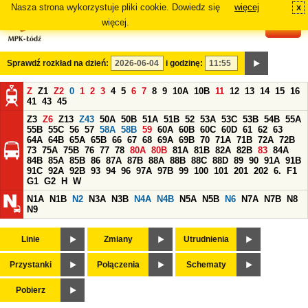
Nasza strona wykorzystuje pliki cookie. Dowiedz się
więcej
x
#
więcej.
Sprawdź rozkład na dzień:
i godzinę:
Z
Z1
Z2
0
1
2
3
4
5
6
7
8
9
10A
10B
11
12
13
14
15
16
41
43
45
Z3
Z6
Z13
Z43
50A
50B
51A
51B
52
53A
53C
53B
54B
55A
55B
55C
56
57
58A
58B
59
60A
60B
60C
60D
61
62
63
64A
64B
65A
65B
66
67
68
69A
69B
70
71A
71B
72A
72B
73
75A
75B
76
77
78
80A
80B
81A
81B
82A
82B
83
84A
84B
85A
85B
86
87A
87B
88A
88B
88C
88D
89
90
91A
91B
91C
92A
92B
93
94
96
97A
97B
99
100
101
201
202
6.
F1
G1
G2
H
W
N1A
N1B
N2
N3A
N3B
N4A
N4B
N5A
N5B
N6
N7A
N7B
N8
N9
Linie
Zmiany
Utrudnienia
Przystanki
Połączenia
Schematy
Pobierz