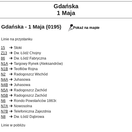
Gdańska
1 Maja
Gdańska - 1 Maja (0195)
Pokaż na mapie
Linie na przystanku
15
Stoki
Z13
Dw. Łódź Chojny
86
Dw. Łódź Fabryczna
N1A
Targowy Rynek (Aleksandrów)
N1B
Teofilów Rojna
N2
Radogoszcz Wschód
N4A
Juhasowa
N4B
Juhasowa
N5A
Radogoszcz Zachód
N5B
Radogoszcz Zachód
N6
Rondo Powstańców 1863r.
N7A
Nowosolna
N7B
Telefoniczna Zajezdnia
N8
Dw. Łódź Dąbrowa
Linie w pobliżu