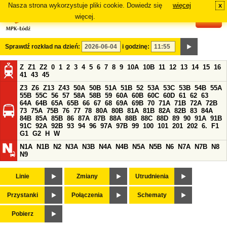
Nasza strona wykorzystuje pliki cookie. Dowiedz się
więcej
x
#
więcej.
Sprawdź rozkład na dzień:
i godzinę:
Z
Z1
Z2
0
1
2
3
4
5
6
7
8
9
10A
10B
11
12
13
14
15
16
41
43
45
Z3
Z6
Z13
Z43
50A
50B
51A
51B
52
53A
53C
53B
54B
55A
55B
55C
56
57
58A
58B
59
60A
60B
60C
60D
61
62
63
64A
64B
65A
65B
66
67
68
69A
69B
70
71A
71B
72A
72B
73
75A
75B
76
77
78
80A
80B
81A
81B
82A
82B
83
84A
84B
85A
85B
86
87A
87B
88A
88B
88C
88D
89
90
91A
91B
91C
92A
92B
93
94
96
97A
97B
99
100
101
201
202
6.
F1
G1
G2
H
W
N1A
N1B
N2
N3A
N3B
N4A
N4B
N5A
N5B
N6
N7A
N7B
N8
N9
Linie
Zmiany
Utrudnienia
Przystanki
Połączenia
Schematy
Pobierz