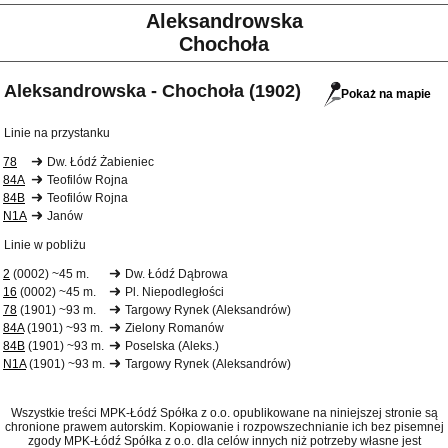
Aleksandrowska
Chochoła
Aleksandrowska - Chochoła (1902)
Pokaż na mapie
Linie na przystanku
78
Dw. Łódź Żabieniec
84A
Teofilów Rojna
84B
Teofilów Rojna
N1A
Janów
Linie w pobliżu
2
(0002) ~45 m.
Dw. Łódź Dąbrowa
16
(0002) ~45 m.
Pl. Niepodległości
78
(1901) ~93 m.
Targowy Rynek (Aleksandrów)
84A
(1901) ~93 m.
Zielony Romanów
84B
(1901) ~93 m.
Poselska (Aleks.)
N1A
(1901) ~93 m.
Targowy Rynek (Aleksandrów)
Wszystkie treści MPK-Łódź Spółka z o.o. opublikowane na niniejszej stronie są
chronione prawem autorskim. Kopiowanie i rozpowszechnianie ich bez pisemnej
zgody MPK-Łódź Spółka z o.o. dla celów innych niż potrzeby własne jest