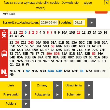
Nasza strona wykorzystuje pliki cookie. Dowiedz się
więcej
x
#
więcej.
Sprawdź rozkład na dzień:
i godzinę:
Z
Z1
Z2
0
1
2
3
4
5
6
7
8
9
10A
10B
11
12
13
14
15
16
41
43
45
Z3
Z6
Z13
Z43
50A
50B
51A
51B
52
53A
53C
53B
54B
55A
55B
55C
56
57
58A
58B
59
60A
60B
60C
60D
61
62
63
64A
64B
65A
65B
66
67
68
69A
69B
70
71A
71B
72A
72B
73
75A
75B
76
77
78
80A
80B
81A
81B
82A
82B
83
84A
84B
85A
85B
86
87A
87B
88A
88B
88C
88D
89
90
91A
91B
91C
92A
92B
93
94
96
97A
97B
99
100
101
201
202
6.
F1
G1
G2
H
W
N1A
N1B
N2
N3A
N3B
N4A
N4B
N5A
N5B
N6
N7A
N7B
N8
N9
Linie
Zmiany
Utrudnienia
Przystanki
Połączenia
Schematy
Pobierz