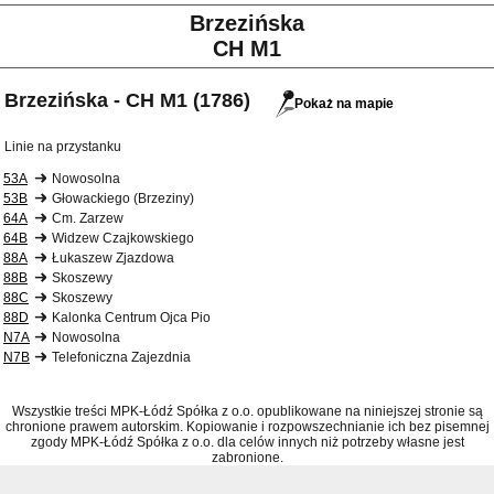
Brzezińska
CH M1
Brzezińska - CH M1 (1786)
Pokaż na mapie
Linie na przystanku
53A
Nowosolna
53B
Głowackiego (Brzeziny)
64A
Cm. Zarzew
64B
Widzew Czajkowskiego
88A
Łukaszew Zjazdowa
88B
Skoszewy
88C
Skoszewy
88D
Kalonka Centrum Ojca Pio
N7A
Nowosolna
N7B
Telefoniczna Zajezdnia
Wszystkie treści MPK-Łódź Spółka z o.o. opublikowane na niniejszej stronie są
chronione prawem autorskim. Kopiowanie i rozpowszechnianie ich bez pisemnej
zgody MPK-Łódź Spółka z o.o. dla celów innych niż potrzeby własne jest
zabronione.