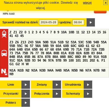
Nasza strona wykorzystuje pliki cookie. Dowiedz się
więcej
x
#
więcej.
Sprawdź rozkład na dzień:
i godzinę:
Z
Z1
Z2
0
1
2
3
4
5
6
7
8
9
10A
10B
11
12
13
14
15
16
41
43
45
Z3
Z6
Z13
Z43
50A
50B
51A
51B
52
53A
53C
53B
54B
55A
55B
55C
56
57
58A
58B
59
60A
60B
60C
60D
61
62
63
64A
64B
65A
65B
66
67
68
69A
69B
70
71A
71B
72A
72B
73
75A
75B
76
77
78
80A
80B
81A
81B
82A
82B
83
84A
84B
85A
85B
86
87A
87B
88A
88B
88C
88D
89
90
91A
91B
91C
92A
92B
93
94
96
97A
97B
99
100
101
201
202
6.
F1
G1
G2
H
W
N1A
N1B
N2
N3A
N3B
N4A
N4B
N5A
N5B
N6
N7A
N7B
N8
N9
Linie
Zmiany
Utrudnienia
Przystanki
Połączenia
Schematy
Pobierz