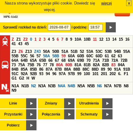
Nasza strona wykorzystuje pliki cookie. Dowiedz się
więcej
x
#
więcej.
Sprawdź rozkład na dzień:
i godzinę:
Z
Z1
Z2
0
1
2
3
4
5
6
7
8
9
10A
10B
11
12
13
14
15
16
41
43
45
Z3
Z6
Z13
Z43
50A
50B
51A
51B
52
53A
53C
53B
54B
55A
55B
55C
56
57
58A
58B
59
60A
60B
60C
60D
61
62
63
64A
64B
65A
65B
66
67
68
69A
69B
70
71A
71B
72A
72B
73
75A
75B
76
77
78
80A
80B
81A
81B
82A
82B
83
84A
84B
85A
85B
86
87A
87B
88A
88B
88C
88D
89
90
91A
91B
91C
92A
92B
93
94
96
97A
97B
99
100
101
201
202
6.
F1
G1
G2
H
W
N1A
N1B
N2
N3A
N3B
N4A
N4B
N5A
N5B
N6
N7A
N7B
N8
N9
Linie
Zmiany
Utrudnienia
Przystanki
Połączenia
Schematy
Pobierz