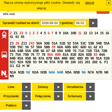
Nasza strona wykorzystuje pliki cookie. Dowiedz się
więcej
x
#
więcej.
Sprawdź rozkład na dzień:
i godzinę:
Z
Z1
Z2
0
1
2
3
4
5
6
7
8
9
10A
10B
11
12
13
14
15
16
41
43
45
Z3
Z6
Z13
Z43
50A
50B
51A
51B
52
53A
53C
53B
54B
55A
55B
55C
56
57
58A
58B
59
60A
60B
60C
60D
61
62
63
64A
64B
65A
65B
66
67
68
69A
69B
70
71A
71B
72A
72B
73
75A
75B
76
77
78
80A
80B
81A
81B
82A
82B
83
84A
84B
85A
85B
86
87A
87B
88A
88B
88C
88D
89
90
91A
91B
91C
92A
92B
93
94
96
97A
97B
99
100
101
201
202
6.
F1
G1
G2
H
W
N1A
N1B
N2
N3A
N3B
N4A
N4B
N5A
N5B
N6
N7A
N7B
N8
N9
Linie
Zmiany
Utrudnienia
Przystanki
Połączenia
Schematy
Pobierz