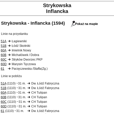
Strykowska
Inflancka
Strykowska - Inflancka (1594)
Pokaż na mapie
Linie na przystanku
51A
Łagiewniki
51B
Łódź Skotniki
60A
Imielnik Nowy
60B
Michałówek / Dobra
60C
Stryków Dworzec PKP
60D
Marysin Tęczowa
61
Parzęczewska /Staffa(Zg.)
Linie w pobliżu
51A
(1110) ~31 m.
Dw. Łódź Fabryczna
51B
(1110) ~31 m.
Dw. Łódź Fabryczna
60A
(1110) ~31 m.
CH Tulipan
60B
(1110) ~31 m.
CH Tulipan
60C
(1110) ~31 m.
CH Tulipan
60D
(1110) ~31 m.
CH Tulipan
61
(1110) ~31 m.
Dw. Łódź Fabryczna