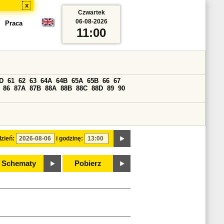
x
Czwartek
06-08-2026
Praca
11:00
D
61
62
63
64A
64B
65A
65B
66
67
86
87A
87B
88A
88B
88C
88D
89
90
zień:
i godzinę:
Schematy
Pobierz