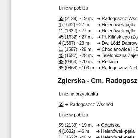
Linie w pobliżu
59
(2138) ~19 m.
Radogoszcz Wsc
4
(1632) ~27 m.
Helenówek-pętla
11
(1632) ~27 m.
Helenówek-pętla
45
(1632) ~27 m.
Pl. Kilińskiego (Zg
4
(1587) ~28 m.
Dw. Łódź Dąbrow
11
(1587) ~28 m.
Chocianowice IK
45
(1587) ~28 m.
Telefoniczna Zaje
99
(0463) ~70 m.
Retkinia
99
(0464) ~103 m.
Radogoszcz Zac
Zgierska - Cm. Radogosz
Linie na przystanku
59
Radogoszcz Wschód
Linie w pobliżu
59
(2139) ~19 m.
Gdańska
4
(1632) ~46 m.
Helenówek-pętla
11
(1632) ~46 m.
Helenówek-pętla