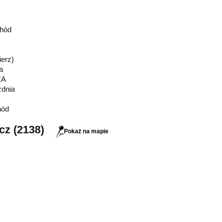
hód
ierz)
a
EA
zdnia
hód
cz (2138)
Pokaż na mapie