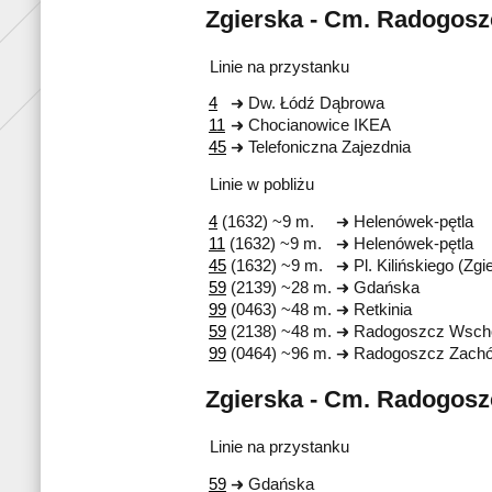
Zgierska - Cm. Radogosz
Linie na przystanku
4
Dw. Łódź Dąbrowa
11
Chocianowice IKEA
45
Telefoniczna Zajezdnia
Linie w pobliżu
4
(1632) ~9 m.
Helenówek-pętla
11
(1632) ~9 m.
Helenówek-pętla
45
(1632) ~9 m.
Pl. Kilińskiego (Zgi
59
(2139) ~28 m.
Gdańska
99
(0463) ~48 m.
Retkinia
59
(2138) ~48 m.
Radogoszcz Wsch
99
(0464) ~96 m.
Radogoszcz Zach
Zgierska - Cm. Radogosz
Linie na przystanku
59
Gdańska