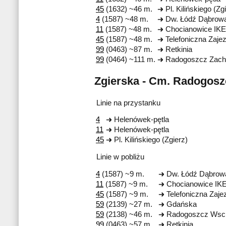
45
(1632) ~46 m.
Pl. Kilińskiego (Zg
4
(1587) ~48 m.
Dw. Łódź Dąbrow
11
(1587) ~48 m.
Chocianowice IK
45
(1587) ~48 m.
Telefoniczna Zaje
99
(0463) ~87 m.
Retkinia
99
(0464) ~111 m.
Radogoszcz Zach
Zgierska - Cm. Radogosz
Linie na przystanku
4
Helenówek-pętla
11
Helenówek-pętla
45
Pl. Kilińskiego (Zgierz)
Linie w pobliżu
4
(1587) ~9 m.
Dw. Łódź Dąbrow
11
(1587) ~9 m.
Chocianowice IK
45
(1587) ~9 m.
Telefoniczna Zaje
59
(2139) ~27 m.
Gdańska
59
(2138) ~46 m.
Radogoszcz Wsc
99
(0463) ~57 m.
Retkinia