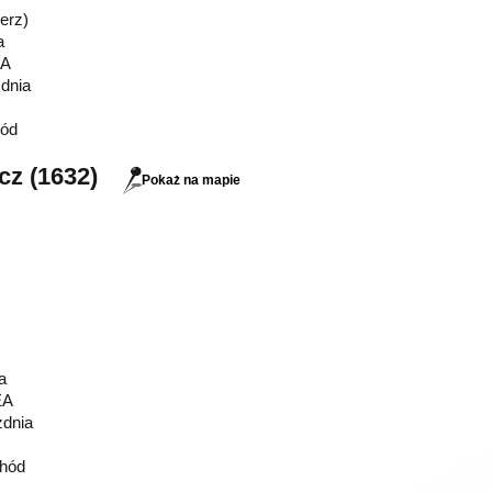
ierz)
a
EA
zdnia
ód
cz (1632)
Pokaż na mapie
a
EA
zdnia
hód