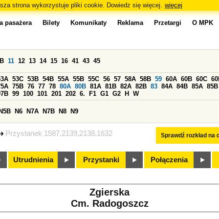
sza strona wykorzystuje pliki cookie. Dowiedz się więcej.
więcej
a pasażera
Bilety
Komunikaty
Reklama
Przetargi
O MPK
0B
11
12
13
14
15
16
41
43
45
53A
53C
53B
54B
55A
55B
55C
56
57
58A
58B
59
60A
60B
60C
60
75A
75B
76
77
78
80A
80B
81A
81B
82A
82B
83
84A
84B
85A
85B
97B
99
100
101
201
202
6.
F1
G1
G2
H
W
N5B
N6
N7A
N7B
N8
N9
Przystanek 1587,2139,2138,1632
Sprawdź rozkład na d
Utrudnienia
Przystanki
Połączenia
Zgierska
Cm. Radogoszcz