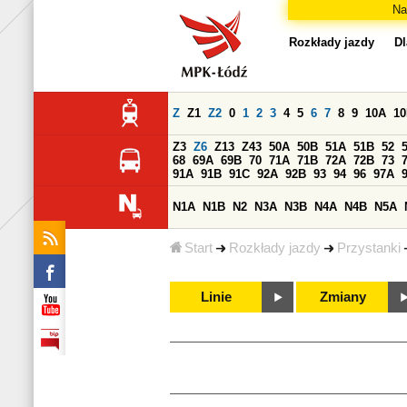
Na
Rozkłady jazdy
Dl
Z
Z1
Z2
0
1
2
3
4
5
6
7
8
9
10A
1
Z3
Z6
Z13
Z43
50A
50B
51A
51B
52
68
69A
69B
70
71A
71B
72A
72B
73
91A
91B
91C
92A
92B
93
94
96
97A
N1A
N1B
N2
N3A
N3B
N4A
N4B
N5A
Start
Rozkłady jazdy
Przystanki
Linie
Zmiany