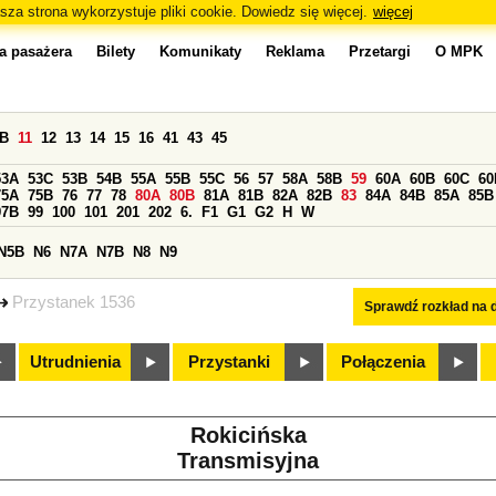
sza strona wykorzystuje pliki cookie. Dowiedz się więcej.
więcej
a pasażera
Bilety
Komunikaty
Reklama
Przetargi
O MPK
0B
11
12
13
14
15
16
41
43
45
53A
53C
53B
54B
55A
55B
55C
56
57
58A
58B
59
60A
60B
60C
60
75A
75B
76
77
78
80A
80B
81A
81B
82A
82B
83
84A
84B
85A
85B
97B
99
100
101
201
202
6.
F1
G1
G2
H
W
N5B
N6
N7A
N7B
N8
N9
Przystanek 1536
Sprawdź rozkład na d
Utrudnienia
Przystanki
Połączenia
Rokicińska
Transmisyjna