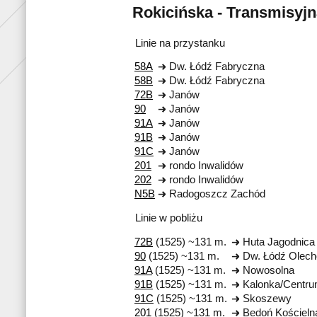
Rokicińska - Transmisyjn
Linie na przystanku
58A
Dw. Łódź Fabryczna
58B
Dw. Łódź Fabryczna
72B
Janów
90
Janów
91A
Janów
91B
Janów
91C
Janów
201
rondo Inwalidów
202
rondo Inwalidów
N5B
Radogoszcz Zachód
Linie w pobliżu
72B
(1525) ~131 m.
Huta Jagodnica
90
(1525) ~131 m.
Dw. Łódź Olec
91A
(1525) ~131 m.
Nowosolna
91B
(1525) ~131 m.
Kalonka/Centru
91C
(1525) ~131 m.
Skoszewy
201
(1525) ~131 m.
Bedoń Kościeln