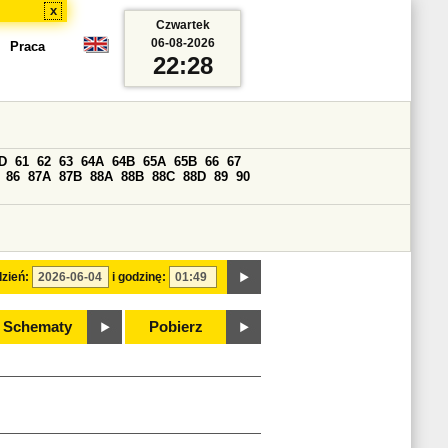
x
Czwartek
06-08-2026
Praca
22:28
D
61
62
63
64A
64B
65A
65B
66
67
86
87A
87B
88A
88B
88C
88D
89
90
zień:
i godzinę:
Schematy
Pobierz