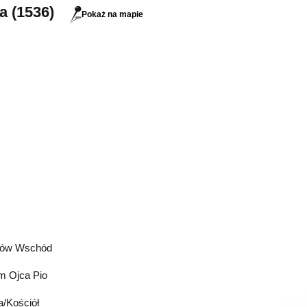
a (1536)
Pokaż na mapie
hów Wschód
m Ojca Pio
a/Kościół