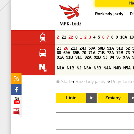
Na
Rozkłady jazdy
Dl
Z
Z1
Z2
0
1
2
3
4
5
6
7
8
9
10A
1
Z3
Z6
Z13
Z43
50A
50B
51A
51B
52
68
69A
69B
70
71A
71B
72A
72B
73
91A
91B
91C
92A
92B
93
94
96
97A
N1A
N1B
N2
N3A
N3B
N4A
N4B
N5A
Start
Rozkłady jazdy
Przystanki
Linie
Zmiany