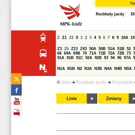
Na
Rozkłady jazdy
Dl
Z
Z1
Z2
0
1
2
3
4
5
6
7
8
9
10A
1
Z3
Z6
Z13
Z43
50A
50B
51A
51B
52
68
69A
69B
70
71A
71B
72A
72B
73
91A
91B
91C
92A
92B
93
94
96
97A
N1A
N1B
N2
N3A
N3B
N4A
N4B
N5A
Start
Rozkłady jazdy
Przystanki
Linie
Zmiany