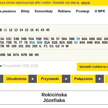
sza strona wykorzystuje pliki cookie. Dowiedz się więcej.
więcej
a pasażera
Bilety
Komunikaty
Reklama
Przetargi
O MPK
0B
11
12
13
14
15
16
41
43
45
53A
53C
53B
54B
55A
55B
55C
56
57
58A
58B
59
60A
60B
60C
60
75A
75B
76
77
78
80A
80B
81A
81B
82A
82B
83
84A
84B
85A
85B
97B
99
100
101
201
202
6.
F1
G1
G2
H
W
N5B
N6
N7A
N7B
N8
N9
Przystanek 1535,1526
Sprawdź rozkład na d
Utrudnienia
Przystanki
Połączenia
Rokicińska
Józefiaka