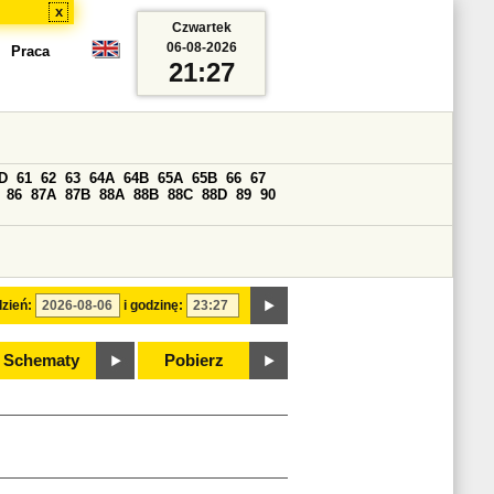
x
Czwartek
06-08-2026
Praca
21:27
D
61
62
63
64A
64B
65A
65B
66
67
86
87A
87B
88A
88B
88C
88D
89
90
zień:
i godzinę:
Schematy
Pobierz