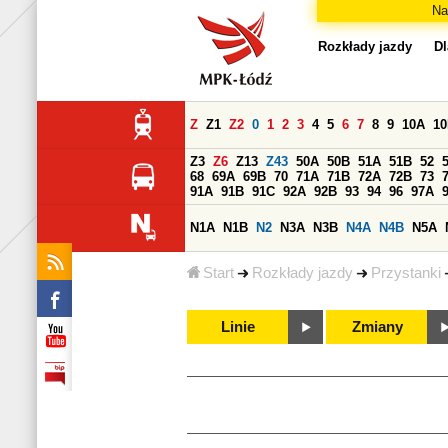
Na
Rozkłady jazdy
Dl
Z
Z1
Z2
0
1
2
3
4
5
6
7
8
9
10A
1
Z3
Z6
Z13
Z43
50A
50B
51A
51B
52
68
69A
69B
70
71A
71B
72A
72B
73
91A
91B
91C
92A
92B
93
94
96
97A
N1A
N1B
N2
N3A
N3B
N4A
N4B
N5A
Start
Rozkłady jazdy
Przystanki
Linie
Zmiany