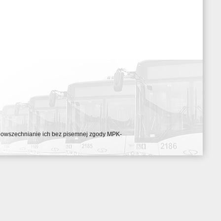
ozpowszechnianie ich bez pisemnej zgody MPK-