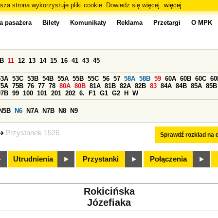
sza strona wykorzystuje pliki cookie. Dowiedz się więcej.
więcej
a pasażera
Bilety
Komunikaty
Reklama
Przetargi
O MPK
0B
11
12
13
14
15
16
41
43
45
53A
53C
53B
54B
55A
55B
55C
56
57
58A
58B
59
60A
60B
60C
60
75A
75B
76
77
78
80A
80B
81A
81B
82A
82B
83
84A
84B
85A
85B
97B
99
100
101
201
202
6.
F1
G1
G2
H
W
N5B
N6
N7A
N7B
N8
N9
Przystanek 1526
Sprawdź rozkład na d
Utrudnienia
Przystanki
Połączenia
Rokicińska
Józefiaka