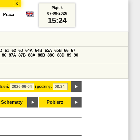
x
Piątek
07-08-2026
Praca
15:24
D
61
62
63
64A
64B
65A
65B
66
67
86
87A
87B
88A
88B
88C
88D
89
90
zień:
i godzinę:
Schematy
Pobierz