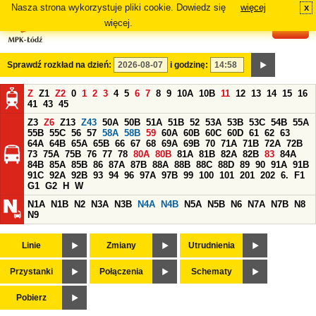
Nasza strona wykorzystuje pliki cookie. Dowiedz się
więcej
x
#
więcej.
Sprawdź rozkład na dzień:
i godzinę:
Z
Z1
Z2
0
1
2
3
4
5
6
7
8
9
10A
10B
11
12
13
14
15
16
41
43
45
Z3
Z6
Z13
Z43
50A
50B
51A
51B
52
53A
53B
53C
54B
55A
55B
55C
56
57
58A
58B
59
60A
60B
60C
60D
61
62
63
64A
64B
65A
65B
66
67
68
69A
69B
70
71A
71B
72A
72B
73
75A
75B
76
77
78
80A
80B
81A
81B
82A
82B
83
84A
84B
85A
85B
86
87A
87B
88A
88B
88C
88D
89
90
91A
91B
91C
92A
92B
93
94
96
97A
97B
99
100
101
201
202
6.
F1
G1
G2
H
W
N1A
N1B
N2
N3A
N3B
N4A
N4B
N5A
N5B
N6
N7A
N7B
N8
N9
Linie
Zmiany
Utrudnienia
Przystanki
Połączenia
Schematy
Pobierz