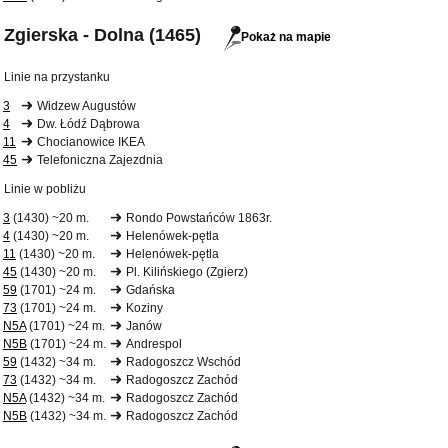
Zgierska - Dolna (1465)
Pokaż na mapie
Linie na przystanku
3
Widzew Augustów
4
Dw. Łódź Dąbrowa
11
Chocianowice IKEA
45
Telefoniczna Zajezdnia
Linie w pobliżu
3
(1430) ~20 m.
Rondo Powstańców 1863r.
4
(1430) ~20 m.
Helenówek-pętla
11
(1430) ~20 m.
Helenówek-pętla
45
(1430) ~20 m.
Pl. Kilińskiego (Zgierz)
59
(1701) ~24 m.
Gdańska
73
(1701) ~24 m.
Koziny
N5A
(1701) ~24 m.
Janów
N5B
(1701) ~24 m.
Andrespol
59
(1432) ~34 m.
Radogoszcz Wschód
73
(1432) ~34 m.
Radogoszcz Zachód
N5A
(1432) ~34 m.
Radogoszcz Zachód
N5B
(1432) ~34 m.
Radogoszcz Zachód