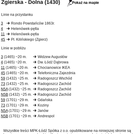
Zgierska - Dolna (1430)
Pokaż na mapie
Linie na przystanku
3
Rondo Powstańców 1863r.
4
Helenówek-pętla
11
Helenówek-pętla
45
Pl. Kilińskiego (Zgierz)
Linie w pobliżu
3
(1465) ~20 m.
Widzew Augustów
4
(1465) ~20 m.
Dw. Łódź Dąbrowa
11
(1465) ~20 m.
Chocianowice IKEA
45
(1465) ~20 m.
Telefoniczna Zajezdnia
59
(1432) ~25 m.
Radogoszcz Wschód
73
(1432) ~25 m.
Radogoszcz Zachód
N5A
(1432) ~25 m.
Radogoszcz Zachód
N5B
(1432) ~25 m.
Radogoszcz Zachód
59
(1701) ~29 m.
Gdańska
73
(1701) ~29 m.
Koziny
N5A
(1701) ~29 m.
Janów
N5B
(1701) ~29 m.
Andrespol
Wszystkie treści MPK-Łódź Spółka z o.o. opublikowane na niniejszej stronie są