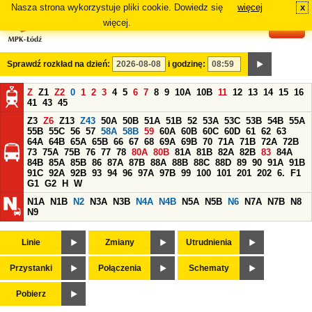
Nasza strona wykorzystuje pliki cookie. Dowiedz się
więcej
x
#
więcej.
Sprawdź rozkład na dzień:
i godzinę:
Z
Z1
Z2
0
1
2
3
4
5
6
7
8
9
10A
10B
11
12
13
14
15
16
41
43
45
Z3
Z6
Z13
Z43
50A
50B
51A
51B
52
53A
53C
53B
54B
55A
55B
55C
56
57
58A
58B
59
60A
60B
60C
60D
61
62
63
64A
64B
65A
65B
66
67
68
69A
69B
70
71A
71B
72A
72B
73
75A
75B
76
77
78
80A
80B
81A
81B
82A
82B
83
84A
84B
85A
85B
86
87A
87B
88A
88B
88C
88D
89
90
91A
91B
91C
92A
92B
93
94
96
97A
97B
99
100
101
201
202
6.
F1
G1
G2
H
W
N1A
N1B
N2
N3A
N3B
N4A
N4B
N5A
N5B
N6
N7A
N7B
N8
N9
Linie
Zmiany
Utrudnienia
Przystanki
Połączenia
Schematy
Pobierz