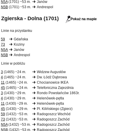
N5A
(1701) ~53 m.
Janów
N5B
(1701) ~53 m.
Andrespol
Zgierska - Dolna (1701)
Pokaż na mapie
Linie na przystanku
59
Gdańska
73
Koziny
N5A
Janów
N5B
Andrespol
Linie w pobliżu
3
(1465) ~24 m.
Widzew Augustów
4
(1465) ~24 m.
Dw. Łódź Dąbrowa
11
(1465) ~24 m.
Chocianowice IKEA
45
(1465) ~24 m.
Telefoniczna Zajezdnia
3
(1430) ~29 m.
Rondo Powstańców 1863r.
4
(1430) ~29 m.
Helenówek-pętla
11
(1430) ~29 m.
Helenówek-pętla
45
(1430) ~29 m.
Pl. Kilińskiego (Zgierz)
59
(1432) ~53 m.
Radogoszcz Wschód
73
(1432) ~53 m.
Radogoszcz Zachód
N5A
(1432) ~53 m.
Radogoszcz Zachód
N5B
(1432) ~53 m.
Radogoszcz Zachód