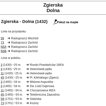
Zgierska
Dolna
Zgierska - Dolna (1432)
Pokaż na mapie
Linie na przystanku
59
Radogoszcz Wschód
73
Radogoszcz Zachód
N5A
Radogoszcz Zachód
N5B
Radogoszcz Zachód
Linie w pobliżu
3
(1430) ~25 m.
Rondo Powstańców 1863r.
4
(1430) ~25 m.
Helenówek-pętla
11
(1430) ~25 m.
Helenówek-pętla
45
(1430) ~25 m.
Pl. Kilińskiego (Zgierz)
3
(1465) ~34 m.
Widzew Augustów
4
(1465) ~34 m.
Dw. Łódź Dąbrowa
11
(1465) ~34 m.
Chocianowice IKEA
45
(1465) ~34 m.
Telefoniczna Zajezdnia
59
(1701) ~53 m.
Gdańska
73
(1701) ~53 m.
Koziny