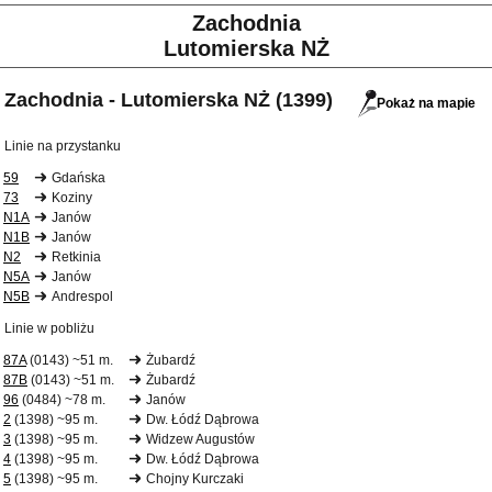
Zachodnia
Lutomierska NŻ
Zachodnia - Lutomierska NŻ (1399)
Pokaż na mapie
Linie na przystanku
59
Gdańska
73
Koziny
N1A
Janów
N1B
Janów
N2
Retkinia
N5A
Janów
N5B
Andrespol
Linie w pobliżu
87A
(0143) ~51 m.
Żubardź
87B
(0143) ~51 m.
Żubardź
96
(0484) ~78 m.
Janów
2
(1398) ~95 m.
Dw. Łódź Dąbrowa
3
(1398) ~95 m.
Widzew Augustów
4
(1398) ~95 m.
Dw. Łódź Dąbrowa
5
(1398) ~95 m.
Chojny Kurczaki