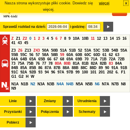
Nasza strona wykorzystuje pliki cookie. Dowiedz się
więcej
x
#
więcej.
Sprawdź rozkład na dzień:
i godzinę:
Z
Z1
Z2
0
1
2
3
4
5
6
7
8
9
10A
10B
11
12
13
14
15
16
41
43
45
Z3
Z6
Z13
Z43
50A
50B
51A
51B
52
53A
53C
53B
54B
55A
55B
55C
56
57
58A
58B
59
60A
60B
60C
60D
61
62
63
64A
64B
65A
65B
66
67
68
69A
69B
70
71A
71B
72A
72B
73
75A
75B
76
77
78
80A
80B
81A
81B
82A
82B
83
84A
84B
85A
85B
86
87A
87B
88A
88B
88C
88D
89
90
91A
91B
91C
92A
92B
93
94
96
97A
97B
99
100
101
201
202
6.
F1
G1
G2
H
W
N1A
N1B
N2
N3A
N3B
N4A
N4B
N5A
N5B
N6
N7A
N7B
N8
N9
Linie
Zmiany
Utrudnienia
Przystanki
Połączenia
Schematy
Pobierz