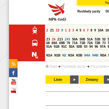
Na
Rozkłady jazdy
Dl
Z
Z1
Z2
0
1
2
3
4
5
6
7
8
9
10A
1
Z3
Z6
Z13
Z43
50A
50B
51A
51B
52
68
69A
69B
70
71A
71B
72A
72B
73
91A
91B
91C
92A
92B
93
94
96
97A
N1A
N1B
N2
N3A
N3B
N4A
N4B
N5A
Start
Rozkłady jazdy
Przystanki
Linie
Zmiany