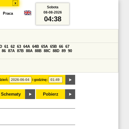
x
Sobota
08-08-2026
Praca
04:38
D
61
62
63
64A
64B
65A
65B
66
67
86
87A
87B
88A
88B
88C
88D
89
90
zień:
i godzinę:
Schematy
Pobierz