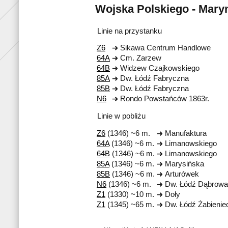
Wojska Polskiego - Mary
Linie na przystanku
Z6
Sikawa Centrum Handlowe
64A
Cm. Zarzew
64B
Widzew Czajkowskiego
85A
Dw. Łódź Fabryczna
85B
Dw. Łódź Fabryczna
N6
Rondo Powstańców 1863r.
Linie w pobliżu
Z6
(1346) ~6 m.
Manufaktura
64A
(1346) ~6 m.
Limanowskiego
64B
(1346) ~6 m.
Limanowskiego
85A
(1346) ~6 m.
Marysińska
85B
(1346) ~6 m.
Arturówek
N6
(1346) ~6 m.
Dw. Łódź Dąbrowa
Z1
(1330) ~10 m.
Doły
Z1
(1345) ~65 m.
Dw. Łódź Żabienie