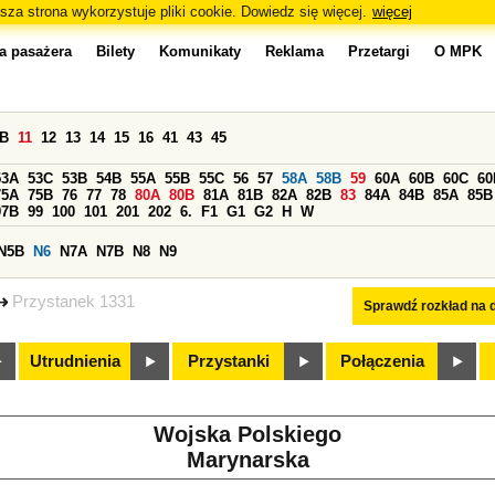
sza strona wykorzystuje pliki cookie. Dowiedz się więcej.
więcej
a pasażera
Bilety
Komunikaty
Reklama
Przetargi
O MPK
0B
11
12
13
14
15
16
41
43
45
53A
53C
53B
54B
55A
55B
55C
56
57
58A
58B
59
60A
60B
60C
60
75A
75B
76
77
78
80A
80B
81A
81B
82A
82B
83
84A
84B
85A
85B
97B
99
100
101
201
202
6.
F1
G1
G2
H
W
N5B
N6
N7A
N7B
N8
N9
Przystanek 1331
Sprawdź rozkład na d
Utrudnienia
Przystanki
Połączenia
Wojska Polskiego
Marynarska