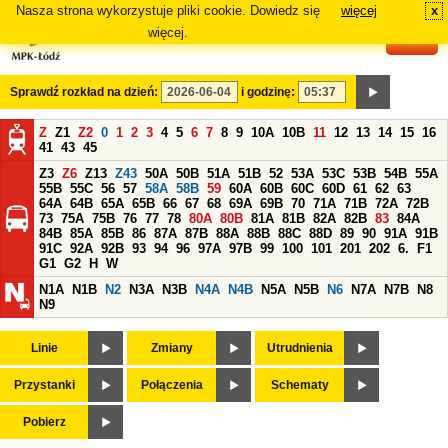
Nasza strona wykorzystuje pliki cookie. Dowiedz się
więcej
x
#
więcej.
Sprawdź rozkład na dzień:
i godzinę:
Z
Z1
Z2
0
1
2
3
4
5
6
7
8
9
10A
10B
11
12
13
14
15
16
41
43
45
Z3
Z6
Z13
Z43
50A
50B
51A
51B
52
53A
53C
53B
54B
55A
55B
55C
56
57
58A
58B
59
60A
60B
60C
60D
61
62
63
64A
64B
65A
65B
66
67
68
69A
69B
70
71A
71B
72A
72B
73
75A
75B
76
77
78
80A
80B
81A
81B
82A
82B
83
84A
84B
85A
85B
86
87A
87B
88A
88B
88C
88D
89
90
91A
91B
91C
92A
92B
93
94
96
97A
97B
99
100
101
201
202
6.
F1
G1
G2
H
W
N1A
N1B
N2
N3A
N3B
N4A
N4B
N5A
N5B
N6
N7A
N7B
N8
N9
Linie
Zmiany
Utrudnienia
Przystanki
Połączenia
Schematy
Pobierz