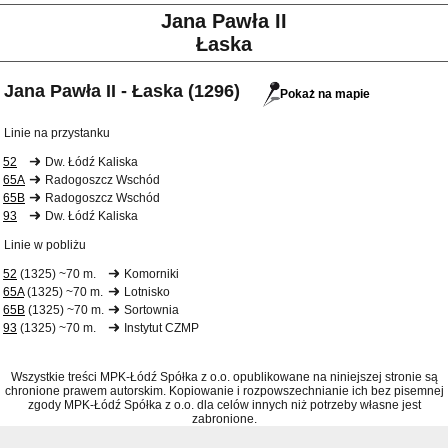
Jana Pawła II
Łaska
Jana Pawła II - Łaska (1296)
Pokaż na mapie
Linie na przystanku
52
Dw. Łódź Kaliska
65A
Radogoszcz Wschód
65B
Radogoszcz Wschód
93
Dw. Łódź Kaliska
Linie w pobliżu
52
(1325) ~70 m.
Komorniki
65A
(1325) ~70 m.
Lotnisko
65B
(1325) ~70 m.
Sortownia
93
(1325) ~70 m.
Instytut CZMP
Wszystkie treści MPK-Łódź Spółka z o.o. opublikowane na niniejszej stronie są
chronione prawem autorskim. Kopiowanie i rozpowszechnianie ich bez pisemnej
zgody MPK-Łódź Spółka z o.o. dla celów innych niż potrzeby własne jest
zabronione.