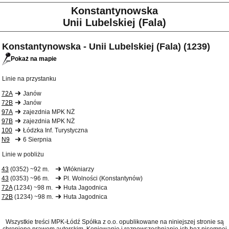
Konstantynowska
Unii Lubelskiej (Fala)
Konstantynowska - Unii Lubelskiej (Fala) (1239)
Pokaż na mapie
Linie na przystanku
72A
Janów
72B
Janów
97A
zajezdnia MPK NŻ
97B
zajezdnia MPK NŻ
100
Łódzka Inf. Turystyczna
N9
6 Sierpnia
Linie w pobliżu
43
(0352) ~92 m.
Włókniarzy
43
(0353) ~96 m.
Pl. Wolności (Konstantynów)
72A
(1234) ~98 m.
Huta Jagodnica
72B
(1234) ~98 m.
Huta Jagodnica
Wszystkie treści MPK-Łódź Spółka z o.o. opublikowane na niniejszej stronie są