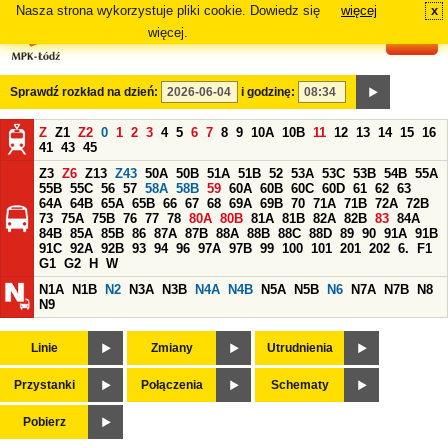
Nasza strona wykorzystuje pliki cookie. Dowiedz się
więcej
x
#
więcej.
Sprawdź rozkład na dzień:
i godzinę:
Z
Z1
Z2
0
1
2
3
4
5
6
7
8
9
10A
10B
11
12
13
14
15
16
41
43
45
Z3
Z6
Z13
Z43
50A
50B
51A
51B
52
53A
53C
53B
54B
55A
55B
55C
56
57
58A
58B
59
60A
60B
60C
60D
61
62
63
64A
64B
65A
65B
66
67
68
69A
69B
70
71A
71B
72A
72B
73
75A
75B
76
77
78
80A
80B
81A
81B
82A
82B
83
84A
84B
85A
85B
86
87A
87B
88A
88B
88C
88D
89
90
91A
91B
91C
92A
92B
93
94
96
97A
97B
99
100
101
201
202
6.
F1
G1
G2
H
W
N1A
N1B
N2
N3A
N3B
N4A
N4B
N5A
N5B
N6
N7A
N7B
N8
N9
Linie
Zmiany
Utrudnienia
Przystanki
Połączenia
Schematy
Pobierz