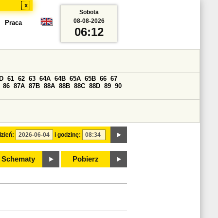
x
Sobota
08-08-2026
Praca
06:12
D
61
62
63
64A
64B
65A
65B
66
67
86
87A
87B
88A
88B
88C
88D
89
90
zień:
i godzinę:
Schematy
Pobierz