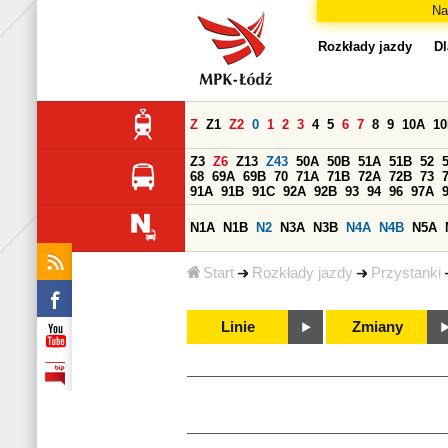
Na
Rozkłady jazdy
Dl
Z
Z1
Z2
0
1
2
3
4
5
6
7
8
9
10A
1
Z3
Z6
Z13
Z43
50A
50B
51A
51B
52
68
69A
69B
70
71A
71B
72A
72B
73
91A
91B
91C
92A
92B
93
94
96
97A
N1A
N1B
N2
N3A
N3B
N4A
N4B
N5A
Start
Rozkłady jazdy
Przystanki
Linie
Zmiany