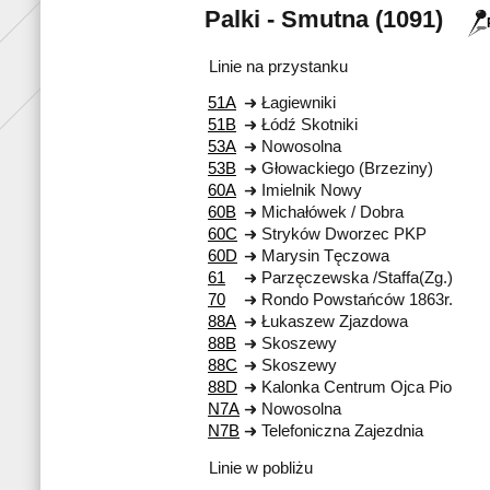
Palki - Smutna (1091)
Linie na przystanku
51A
Łagiewniki
51B
Łódź Skotniki
53A
Nowosolna
53B
Głowackiego (Brzeziny)
60A
Imielnik Nowy
60B
Michałówek / Dobra
60C
Stryków Dworzec PKP
60D
Marysin Tęczowa
61
Parzęczewska /Staffa(Zg.)
70
Rondo Powstańców 1863r.
88A
Łukaszew Zjazdowa
88B
Skoszewy
88C
Skoszewy
88D
Kalonka Centrum Ojca Pio
N7A
Nowosolna
N7B
Telefoniczna Zajezdnia
Linie w pobliżu