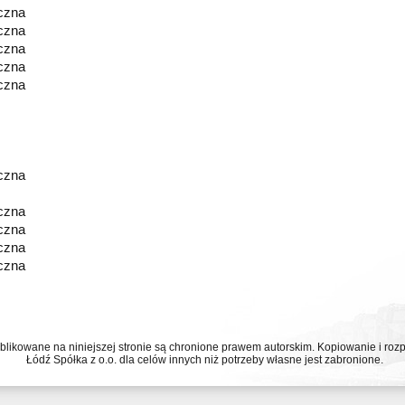
czna
czna
czna
czna
czna
czna
czna
czna
czna
czna
ublikowane na niniejszej stronie są chronione prawem autorskim. Kopiowanie i r
Łódź Spółka z o.o. dla celów innych niż potrzeby własne jest zabronione.