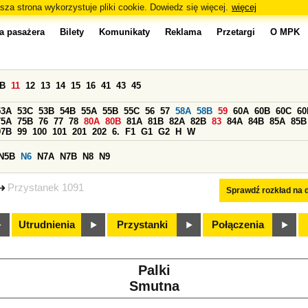
sza strona wykorzystuje pliki cookie. Dowiedz się więcej.
więcej
a pasażera
Bilety
Komunikaty
Reklama
Przetargi
O MPK
0B
11
12
13
14
15
16
41
43
45
53A
53C
53B
54B
55A
55B
55C
56
57
58A
58B
59
60A
60B
60C
60
75A
75B
76
77
78
80A
80B
81A
81B
82A
82B
83
84A
84B
85A
85B
97B
99
100
101
201
202
6.
F1
G1
G2
H
W
N5B
N6
N7A
N7B
N8
N9
Przystanek 1091
Sprawdź rozkład na d
Utrudnienia
Przystanki
Połączenia
Palki
Smutna