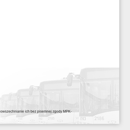
ozpowszechnianie ich bez pisemnej zgody MPK-