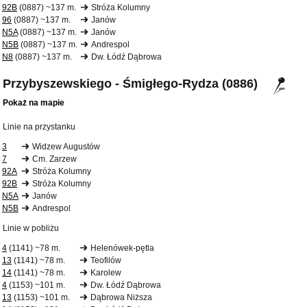
92B
(0887) ~137 m.
Stróża Kolumny
96
(0887) ~137 m.
Janów
N5A
(0887) ~137 m.
Janów
N5B
(0887) ~137 m.
Andrespol
N8
(0887) ~137 m.
Dw. Łódź Dąbrowa
Przybyszewskiego - Śmigłego-Rydza (0886)
Pokaż na mapie
Linie na przystanku
3
Widzew Augustów
7
Cm. Zarzew
92A
Stróża Kolumny
92B
Stróża Kolumny
N5A
Janów
N5B
Andrespol
Linie w pobliżu
4
(1141) ~78 m.
Helenówek-pętla
13
(1141) ~78 m.
Teofilów
14
(1141) ~78 m.
Karolew
4
(1153) ~101 m.
Dw. Łódź Dąbrowa
13
(1153) ~101 m.
Dąbrowa Niższa