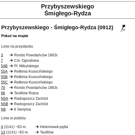
Przybyszewskiego
Śmigłego-Rydza
Przybyszewskiego - Śmigłego-Rydza (0912)
Pokaż na mapie
Linie na przystanku
3
Rondo Powstańców 1863r.
7
Cm. Ogrodowa
54B
Pl. Mikulskiego
55A
Retkinia Kusocińskiego
55B
Retkinia Kusocińskiego
55C
Retkinia Kusocińskiego
70
Rondo Powstańców 1863r.
96
Teofilów Rojna
N5A
Radogoszcz Zachód
N5B
Radogoszcz Zachód
N8
6 Sierpnia
Linie w pobliżu
4
(1141) ~83 m.
Helenówek-pętla
13
(1141) ~83 m.
Teofilów