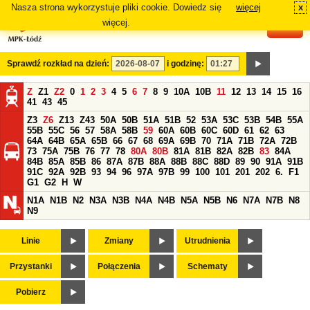
Nasza strona wykorzystuje pliki cookie. Dowiedz się
więcej
x
#
więcej.
Sprawdź rozkład na dzień:
i godzinę:
Z
Z1
Z2
0
1
2
3
4
5
6
7
8
9
10A
10B
11
12
13
14
15
16
41
43
45
Z3
Z6
Z13
Z43
50A
50B
51A
51B
52
53A
53C
53B
54B
55A
55B
55C
56
57
58A
58B
59
60A
60B
60C
60D
61
62
63
64A
64B
65A
65B
66
67
68
69A
69B
70
71A
71B
72A
72B
73
75A
75B
76
77
78
80A
80B
81A
81B
82A
82B
83
84A
84B
85A
85B
86
87A
87B
88A
88B
88C
88D
89
90
91A
91B
91C
92A
92B
93
94
96
97A
97B
99
100
101
201
202
6.
F1
G1
G2
H
W
N1A
N1B
N2
N3A
N3B
N4A
N4B
N5A
N5B
N6
N7A
N7B
N8
N9
Linie
Zmiany
Utrudnienia
Przystanki
Połączenia
Schematy
Pobierz