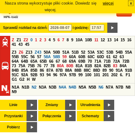
Nasza strona wykorzystuje pliki cookie. Dowiedz się
więcej
x
#
więcej.
Sprawdź rozkład na dzień:
i godzinę:
Z
Z1
Z2
0
1
2
3
4
5
6
7
8
9
10A
10B
11
12
13
14
15
16
41
43
45
Z3
Z6
Z13
Z43
50A
50B
51A
51B
52
53A
53C
53B
54B
55A
55B
55C
56
57
58A
58B
59
60A
60B
60C
60D
61
62
63
64A
64B
65A
65B
66
67
68
69A
69B
70
71A
71B
72A
72B
73
75A
75B
76
77
78
80A
80B
81A
81B
82A
82B
83
84A
84B
85A
85B
86
87A
87B
88A
88B
88C
88D
89
90
91A
91B
91C
92A
92B
93
94
96
97A
97B
99
100
101
201
202
6.
F1
G1
G2
H
W
N1A
N1B
N2
N3A
N3B
N4A
N4B
N5A
N5B
N6
N7A
N7B
N8
N9
Linie
Zmiany
Utrudnienia
Przystanki
Połączenia
Schematy
Pobierz