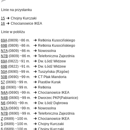
Linie na przystanku
15
Chojny Kurczaki
16
Chocianowice IKEA
Linie w pobliżu
69A
(0809) ~86 m.
Retkinia Kusocińskiego
69B
(0809) ~86 m.
Retkinia Kusocińskiego
N7A
(0809) ~86 m.
Nowosolna
N7B
(0809) ~86 m.
Telefoniczna Zajezdnia
69A
(0822) ~91 m.
Dw. Łódź Widzew
69B
(0822) ~91 m.
Dw. Łódź Widzew
50A
(0690) ~99 m.
Tuszyńska (Rzgów)
50B
(0690) ~99 m.
CT Ptak Mandoria
57
(0690) ~99 m.
Piastów Kurak
68
(0690) ~99 m.
Retkinia
N4A
(0690) ~99 m.
Chocianowice IKEA
N4B
(0690) ~99 m.
Dworzec PKP(Pabianice)
N6
(0690) ~99 m.
Dw. Łódź Dąbrowa
N7A
(0690) ~99 m.
Nowosolna
N7B
(0690) ~99 m.
Telefoniczna Zajezdnia
Z
(0689) ~100 m.
Chocianowice IKEA
5
(0689) ~100 m.
Chojny Kurczaki
6
(0689) ~100 m.
Chojny Kurczaki