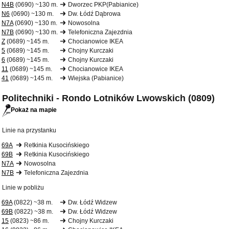
N4B
(0690) ~130 m.
Dworzec PKP(Pabianice)
N6
(0690) ~130 m.
Dw. Łódź Dąbrowa
N7A
(0690) ~130 m.
Nowosolna
N7B
(0690) ~130 m.
Telefoniczna Zajezdnia
Z
(0689) ~145 m.
Chocianowice IKEA
5
(0689) ~145 m.
Chojny Kurczaki
6
(0689) ~145 m.
Chojny Kurczaki
11
(0689) ~145 m.
Chocianowice IKEA
41
(0689) ~145 m.
Wiejska (Pabianice)
Politechniki - Rondo Lotników Lwowskich (0809)
Pokaż na mapie
Linie na przystanku
69A
Retkinia Kusocińskiego
69B
Retkinia Kusocińskiego
N7A
Nowosolna
N7B
Telefoniczna Zajezdnia
Linie w pobliżu
69A
(0822) ~38 m.
Dw. Łódź Widzew
69B
(0822) ~38 m.
Dw. Łódź Widzew
15
(0823) ~86 m.
Chojny Kurczaki