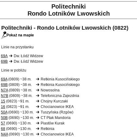
Politechniki
Rondo Lotników Lwowskich
Politechniki - Rondo Lotników Lwowskich (0822)
Pokaż na mapie
Linie na przystanku
69A
Dw. Łódź Widzew
69B
Dw. Łódź Widzew
Linie w pobliżu
69A
(0809) ~38 m.
Retkinia Kusocińskiego
69B
(0809) ~38 m.
Retkinia Kusocińskiego
N7A
(0809) ~38 m.
Nowosolna
N7B
(0809) ~38 m.
Telefoniczna Zajezdnia
15
(0823) ~91 m.
Chojny Kurczaki
16
(0823) ~91 m.
Chocianowice IKEA
50A
(0690) ~130 m.
Tuszyńska (Rzgów)
50B
(0690) ~130 m.
CT Ptak Mandoria
57
(0690) ~130 m.
Piastów Kurak
68
(0690) ~130 m.
Retkinia
N4A
(0690) ~130 m.
Chocianowice IKEA