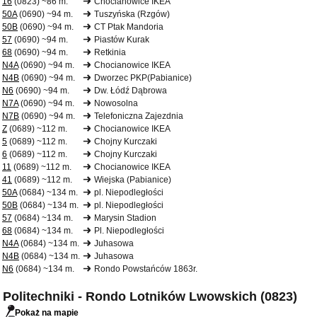
16
(0823) ~86 m.
Chocianowice IKEA
50A
(0690) ~94 m.
Tuszyńska (Rzgów)
50B
(0690) ~94 m.
CT Ptak Mandoria
57
(0690) ~94 m.
Piastów Kurak
68
(0690) ~94 m.
Retkinia
N4A
(0690) ~94 m.
Chocianowice IKEA
N4B
(0690) ~94 m.
Dworzec PKP(Pabianice)
N6
(0690) ~94 m.
Dw. Łódź Dąbrowa
N7A
(0690) ~94 m.
Nowosolna
N7B
(0690) ~94 m.
Telefoniczna Zajezdnia
Z
(0689) ~112 m.
Chocianowice IKEA
5
(0689) ~112 m.
Chojny Kurczaki
6
(0689) ~112 m.
Chojny Kurczaki
11
(0689) ~112 m.
Chocianowice IKEA
41
(0689) ~112 m.
Wiejska (Pabianice)
50A
(0684) ~134 m.
pl. Niepodległości
50B
(0684) ~134 m.
pl. Niepodległości
57
(0684) ~134 m.
Marysin Stadion
68
(0684) ~134 m.
Pl. Niepodległości
N4A
(0684) ~134 m.
Juhasowa
N4B
(0684) ~134 m.
Juhasowa
N6
(0684) ~134 m.
Rondo Powstańców 1863r.
Politechniki - Rondo Lotników Lwowskich (0823)
Pokaż na mapie