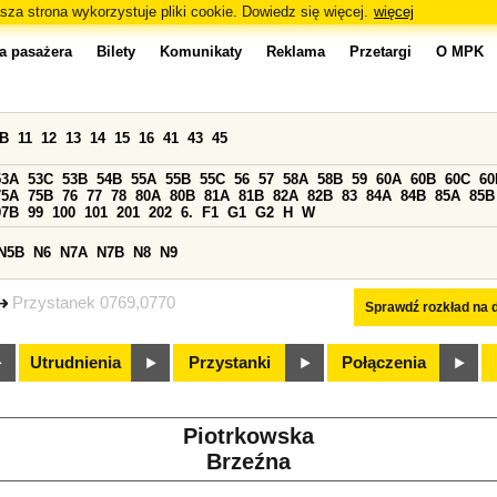
sza strona wykorzystuje pliki cookie. Dowiedz się więcej.
więcej
a pasażera
Bilety
Komunikaty
Reklama
Przetargi
O MPK
0B
11
12
13
14
15
16
41
43
45
53A
53C
53B
54B
55A
55B
55C
56
57
58A
58B
59
60A
60B
60C
60
75A
75B
76
77
78
80A
80B
81A
81B
82A
82B
83
84A
84B
85A
85B
97B
99
100
101
201
202
6.
F1
G1
G2
H
W
N5B
N6
N7A
N7B
N8
N9
Przystanek 0769,0770
Sprawdź rozkład na d
Utrudnienia
Przystanki
Połączenia
Piotrkowska
Brzeźna