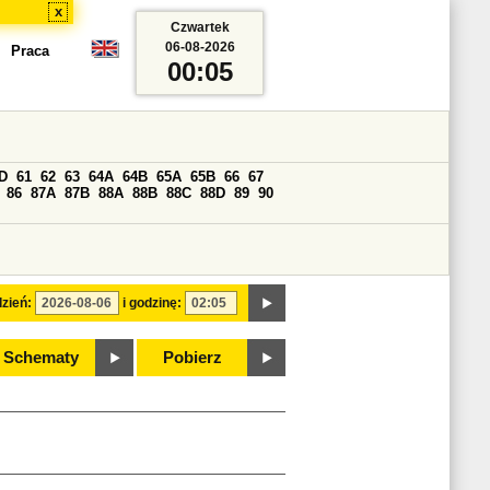
x
Czwartek
06-08-2026
Praca
00:05
D
61
62
63
64A
64B
65A
65B
66
67
86
87A
87B
88A
88B
88C
88D
89
90
zień:
i godzinę:
Schematy
Pobierz