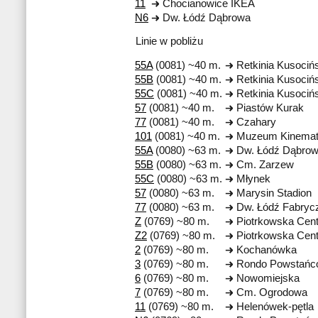
11
Chocianowice IKEA
N6
Dw. Łódź Dąbrowa
Linie w pobliżu
55A
(0081) ~40 m.
Retkinia Kusociń
55B
(0081) ~40 m.
Retkinia Kusociń
55C
(0081) ~40 m.
Retkinia Kusociń
57
(0081) ~40 m.
Piastów Kurak
77
(0081) ~40 m.
Czahary
101
(0081) ~40 m.
Muzeum Kinemato
55A
(0080) ~63 m.
Dw. Łódź Dąbro
55B
(0080) ~63 m.
Cm. Zarzew
55C
(0080) ~63 m.
Młynek
57
(0080) ~63 m.
Marysin Stadion
77
(0080) ~63 m.
Dw. Łódź Fabryc
Z
(0769) ~80 m.
Piotrkowska Cen
Z2
(0769) ~80 m.
Piotrkowska Cen
2
(0769) ~80 m.
Kochanówka
3
(0769) ~80 m.
Rondo Powstańcó
6
(0769) ~80 m.
Nowomiejska
7
(0769) ~80 m.
Cm. Ogrodowa
11
(0769) ~80 m.
Helenówek-pętla