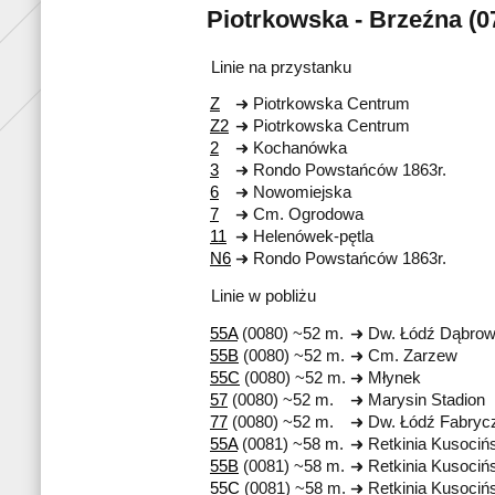
Piotrkowska - Brzeźna (0
Linie na przystanku
Z
Piotrkowska Centrum
Z2
Piotrkowska Centrum
2
Kochanówka
3
Rondo Powstańców 1863r.
6
Nowomiejska
7
Cm. Ogrodowa
11
Helenówek-pętla
N6
Rondo Powstańców 1863r.
Linie w pobliżu
55A
(0080) ~52 m.
Dw. Łódź Dąbro
55B
(0080) ~52 m.
Cm. Zarzew
55C
(0080) ~52 m.
Młynek
57
(0080) ~52 m.
Marysin Stadion
77
(0080) ~52 m.
Dw. Łódź Fabryc
55A
(0081) ~58 m.
Retkinia Kusociń
55B
(0081) ~58 m.
Retkinia Kusociń
55C
(0081) ~58 m.
Retkinia Kusociń