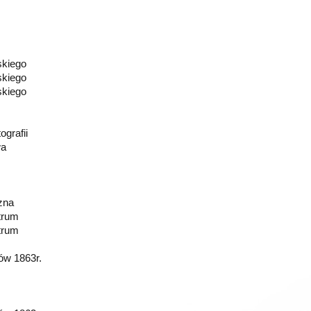
skiego
skiego
skiego
grafii
wa
zna
trum
trum
w 1863r.