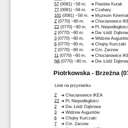
57
(0081) ~58 m.
Piastów Kurak
77
(0081) ~58 m.
Czahary
101
(0081) ~58 m.
Muzeum Kinemato
Z
(0770) ~80 m.
Chocianowice IK
Z2
(0770) ~80 m.
Pl. Niepodległośc
2
(0770) ~80 m.
Dw. Łódź Dąbro
3
(0770) ~80 m.
Widzew Augustó
6
(0770) ~80 m.
Chojny Kurczaki
7
(0770) ~80 m.
Cm. Zarzew
11
(0770) ~80 m.
Chocianowice IK
N6
(0770) ~80 m.
Dw. Łódź Dąbro
Piotrkowska - Brzeźna (0
Linie na przystanku
Z
Chocianowice IKEA
Z2
Pl. Niepodległości
2
Dw. Łódź Dąbrowa
3
Widzew Augustów
6
Chojny Kurczaki
7
Cm. Zarzew