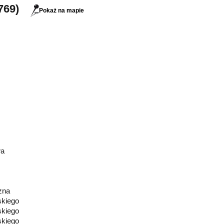
769)
Pokaż na mapie
wa
zna
skiego
skiego
skiego