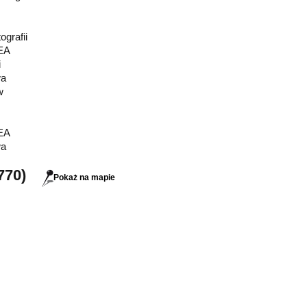
grafii
EA
i
wa
w
EA
wa
770)
Pokaż na mapie