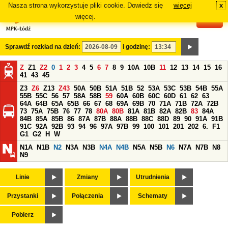
Nasza strona wykorzystuje pliki cookie. Dowiedz się
więcej
x
#
więcej.
Sprawdź rozkład na dzień:
i godzinę:
Z
Z1
Z2
0
1
2
3
4
5
6
7
8
9
10A
10B
11
12
13
14
15
16
41
43
45
Z3
Z6
Z13
Z43
50A
50B
51A
51B
52
53A
53C
53B
54B
55A
55B
55C
56
57
58A
58B
59
60A
60B
60C
60D
61
62
63
64A
64B
65A
65B
66
67
68
69A
69B
70
71A
71B
72A
72B
73
75A
75B
76
77
78
80A
80B
81A
81B
82A
82B
83
84A
84B
85A
85B
86
87A
87B
88A
88B
88C
88D
89
90
91A
91B
91C
92A
92B
93
94
96
97A
97B
99
100
101
201
202
6.
F1
G1
G2
H
W
N1A
N1B
N2
N3A
N3B
N4A
N4B
N5A
N5B
N6
N7A
N7B
N8
N9
Linie
Zmiany
Utrudnienia
Przystanki
Połączenia
Schematy
Pobierz