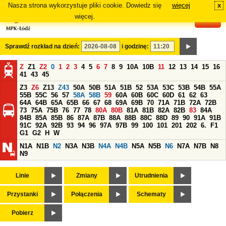
Nasza strona wykorzystuje pliki cookie. Dowiedz się
więcej
x
#
więcej.
Sprawdź rozkład na dzień:
i godzinę:
Z
Z1
Z2
0
1
2
3
4
5
6
7
8
9
10A
10B
11
12
13
14
15
16
41
43
45
Z3
Z6
Z13
Z43
50A
50B
51A
51B
52
53A
53C
53B
54B
55A
55B
55C
56
57
58A
58B
59
60A
60B
60C
60D
61
62
63
64A
64B
65A
65B
66
67
68
69A
69B
70
71A
71B
72A
72B
73
75A
75B
76
77
78
80A
80B
81A
81B
82A
82B
83
84A
84B
85A
85B
86
87A
87B
88A
88B
88C
88D
89
90
91A
91B
91C
92A
92B
93
94
96
97A
97B
99
100
101
201
202
6.
F1
G1
G2
H
W
N1A
N1B
N2
N3A
N3B
N4A
N4B
N5A
N5B
N6
N7A
N7B
N8
N9
Linie
Zmiany
Utrudnienia
Przystanki
Połączenia
Schematy
Pobierz